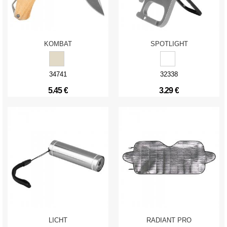
KOMBAT
SPOTLIGHT
34741
32338
5.45 €
3.29 €
LICHT
RADIANT PRO