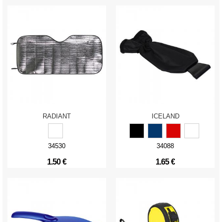
RADIANT
ICELAND
34530
34088
1.50 €
1.65 €