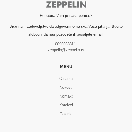
Potrebna Vam je naša pomoć?
Biće nam zadovoljstvo da odgovorimo na sva Vaša pitanja. Budite
slobodni da nas pozovete ili pošaljete email.
0695553311
zeppelin@zeppelin.rs
MENU
O nama
Novosti
Kontakt
Katalozi
Galerija