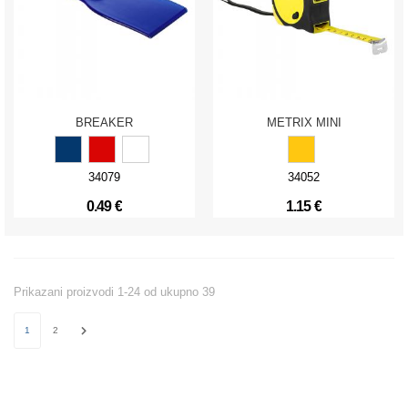
BREAKER
METRIX MINI
34079
34052
0.49 €
1.15 €
Prikazani proizvodi 1-24 od ukupno 39
1
2
Next