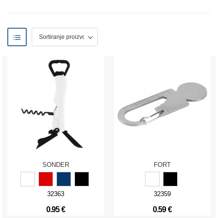
SONDER
FORT
32363
32359
0.95 €
0.59 €