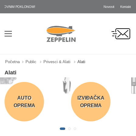
Novosti
Kontakt
M POKLONOM!
Početna
Public
Privesci & Alati
Alati
Alati
AUTO
IZVIĐAČKA
OPREMA
OPREMA