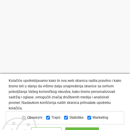
Kolačiće upotrebljavamo kako bi ova web stranica radila pravilno i kako
bismo bili u stanju da vršimo dalja unapređenja stranice sa svrhom
poboljšanja Vašeg korisničkog iskustva, kako bismo personalizovali
sadržaj i oglase, omogućili značaj društvenih medija i analizirali
promet. Nastavkom korišćenja naših stranica prihvatate upotrebu
Kategorije proizvoda:
Olovke i markeri
Privesci i trakice
kolačića.
Upaljači
USB
Tehnologija
Tekstil
Kačketi i kape
Obavezni
Trajni
Statistika
Marketing
Notesi i rokovnici
Kancelarija
Satovi
Kišobrani
Torbe i putovanja
Kuhinjski setovi
Alati i oprema