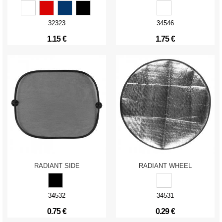
32323
34546
1.15 €
1.75 €
RADIANT SIDE
RADIANT WHEEL
34532
34531
0.75 €
0.29 €