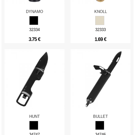
DYNAMO
KNOLL
32334
32333
3.75 €
1.69 €
HUNT
BULLET
34747
34746