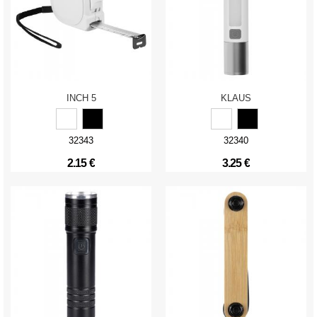
INCH 5
KLAUS
32343
32340
2.15 €
3.25 €