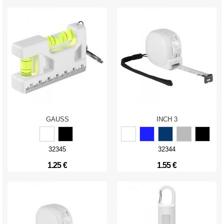
GAUSS
INCH 3
32345
32344
1.25 €
1.55 €