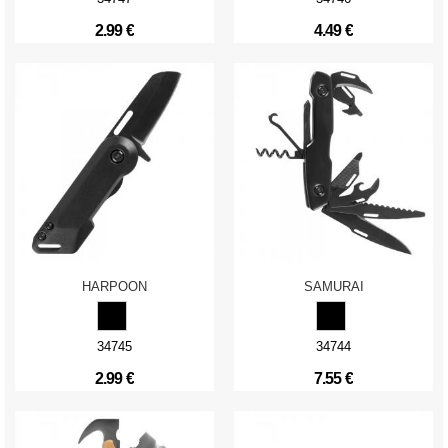
2.99 €
4.49 €
HARPOON
SAMURAI
34745
34744
2.99 €
7.55 €