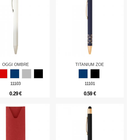
OGGI OMBRE
TITANIUM ZOE
11103
11101
0.29 €
0.59 €