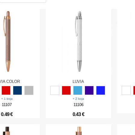
VIA COLOR
LUVIA
+ 1 boja
+ 2 boja
11107
11106
0.49 €
0.43 €