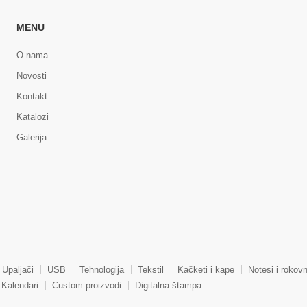
MENU
O nama
Novosti
Kontakt
Katalozi
Galerija
Upaljači
USB
Tehnologija
Tekstil
Kačketi i kape
Notesi i rokovn
Kalendari
Custom proizvodi
Digitalna štampa