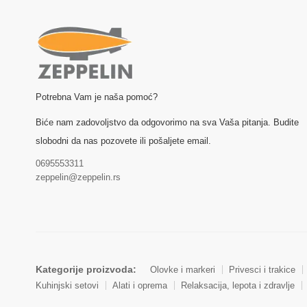
Potrebna Vam je naša pomoć?
Biće nam zadovoljstvo da odgovorimo na sva Vaša pitanja. Budite
slobodni da nas pozovete ili pošaljete email.
0695553311
zeppelin@zeppelin.rs
Kategorije proizvoda:
Olovke i markeri
Privesci i trakice
Kuhinjski setovi
Alati i oprema
Relaksacija, lepota i zdravlje