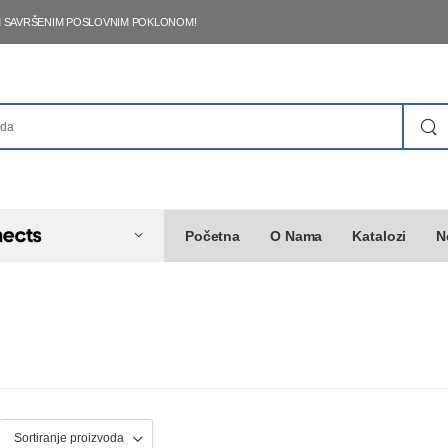
ŠIM SAVRŠENIM POSLOVNIM POKLONOM!
Početna
O Nama
Katalozi
N