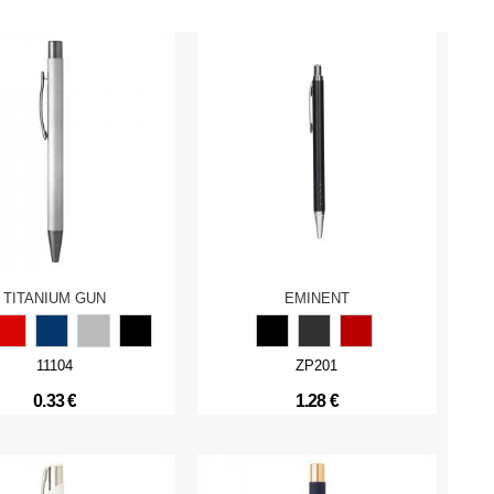
TITANIUM GUN
EMINENT
11104
ZP201
0.33 €
1.28 €