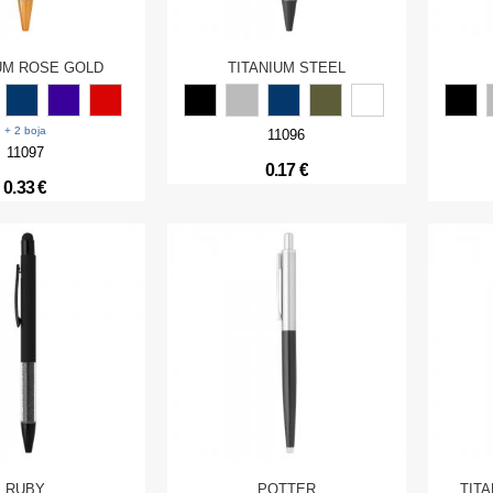
UM ROSE GOLD
TITANIUM STEEL
+ 2 boja
11096
11097
0.17 €
0.33 €
RUBY
POTTER
TIT