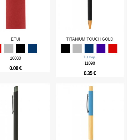
ETUI
TITANIUM TOUCH GOLD
+ 1 boja
16030
11098
0.08 €
0.35 €