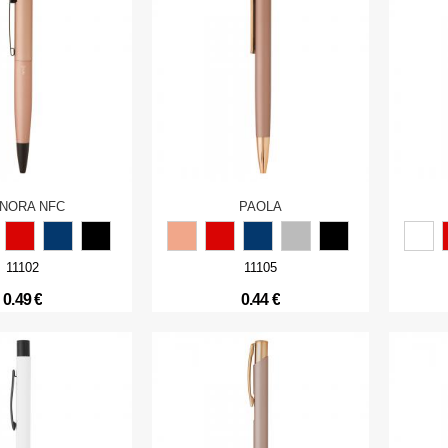
NORA NFC
PAOLA
11102
11105
0.49 €
0.44 €