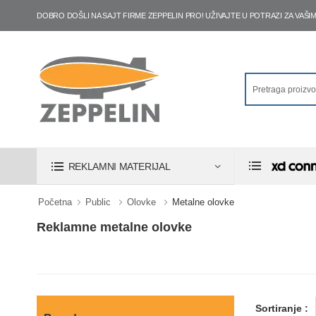
DOBRO DOŠLI NA SAJT FIRME ZEPPELIN PRO! UŽIVAJTE U POTRAZI ZA VA
REKLAMNI MATERIJAL
Početna
Public
Olovke
Metalne olovke
Reklamne metalne olovke
Sortiranje :