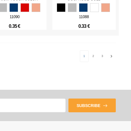
11090
11088
0.35 €
0.33 €
1
2
3
Next
SUBSCRIBE