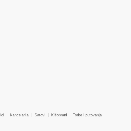
ici
Kancelarija
Satovi
Kišobrani
Torbe i putovanja