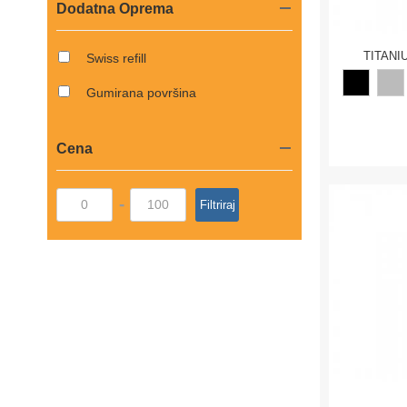
Dodatna Oprema
TITANI
Swiss refill
Gumirana površina
Cena
-
Filtriraj