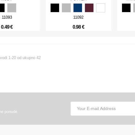
11093
11092
0.49 €
0.98 €
zvodi 1-20 od ukupno 42
lne ponude.