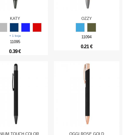
KATY
OZZY
+ 1 boja
11094
11095
0.21 €
0.39 €
ANIUM TOUCH COLOR
OGGI ROSE GOLD