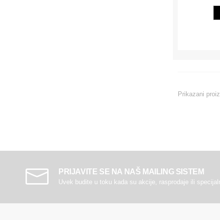
Prikazani proi
PRIJAVITE SE NA NAŠ MAILING SISTEM
Uvek budite u toku kada su akcije, rasprodaje ili specija