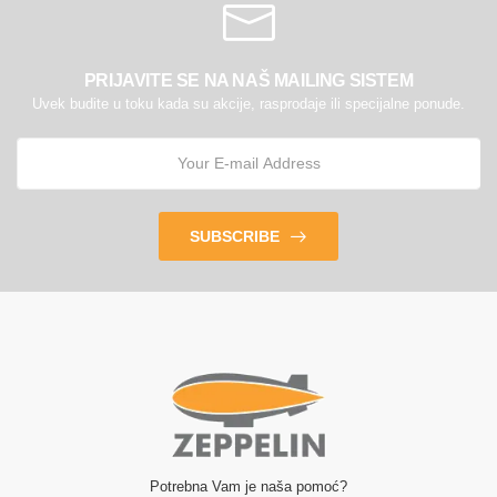
PRIJAVITE SE NA NAŠ MAILING SISTEM
Uvek budite u toku kada su akcije, rasprodaje ili specijalne ponude.
SUBSCRIBE
Potrebna Vam je naša pomoć?