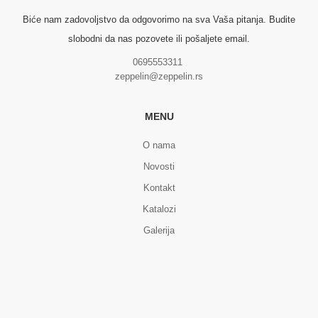
Biće nam zadovoljstvo da odgovorimo na sva Vaša pitanja. Budite
slobodni da nas pozovete ili pošaljete email.
0695553311
zeppelin@zeppelin.rs
MENU
O nama
Novosti
Kontakt
Katalozi
Galerija