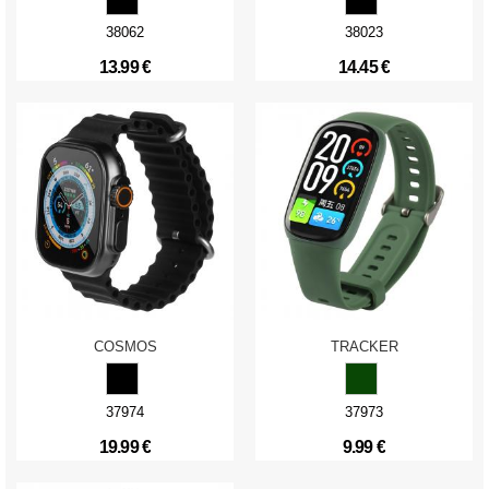
38062
38023
13.99 €
14.45 €
COSMOS
TRACKER
37974
37973
19.99 €
9.99 €