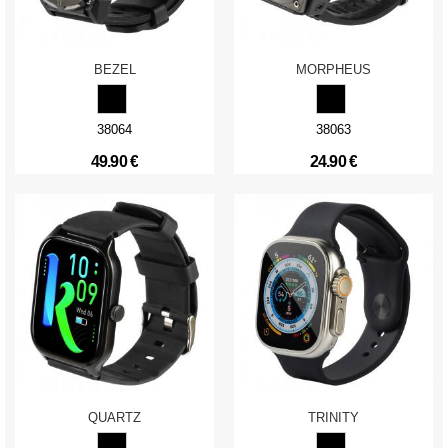
BEZEL
MORPHEUS
38064
38063
49.90 €
24.90 €
QUARTZ
TRINITY