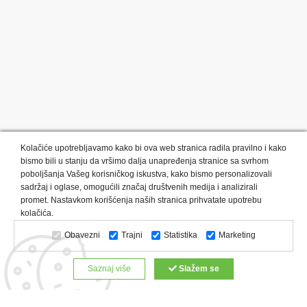
Kolačiće upotrebljavamo kako bi ova web stranica radila pravilno i kako
bismo bili u stanju da vršimo dalja unapređenja stranice sa svrhom
poboljšanja Vašeg korisničkog iskustva, kako bismo personalizovali
sadržaj i oglase, omogućili značaj društvenih medija i analizirali
promet. Nastavkom korišćenja naših stranica prihvatate upotrebu
Kategorije proizvoda:
Olovke i markeri
Privesci i trakice
kolačića.
Upaljači
USB
Tehnologija
Tekstil
Kačketi i kape
Obavezni
Trajni
Statistika
Marketing
Notesi i rokovnici
Kancelarija
Satovi
Kišobrani
Torbe i putovanja
Kuhinjski setovi
Alati i oprema
Saznaj više
Slažem se
Relaksacija, lepota i zdravlje
Kalendari
Custom proizvodi
Digitalna štampa