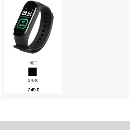
NEO
37840
7.49 €