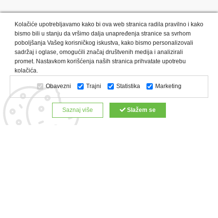
Kolačiće upotrebljavamo kako bi ova web stranica radila pravilno i kako
bismo bili u stanju da vršimo dalja unapređenja stranice sa svrhom
poboljšanja Vašeg korisničkog iskustva, kako bismo personalizovali
sadržaj i oglase, omogućili značaj društvenih medija i analizirali
promet. Nastavkom korišćenja naših stranica prihvatate upotrebu
Kategorije proizvoda:
Olovke i markeri
Privesci i trakice
kolačića.
Upaljači
USB
Tehnologija
Tekstil
Kačketi i kape
Obavezni
Trajni
Statistika
Marketing
Notesi i rokovnici
Kancelarija
Satovi
Kišobrani
Torbe i putovanja
Kuhinjski setovi
Alati i oprema
Saznaj više
Slažem se
Relaksacija, lepota i zdravlje
Kalendari
Custom proizvodi
Digitalna štampa
Proizvodi:
Reklamne majice
Štampa na šoljama
Rokovnici
Reklamne kese
Roll up baneri
Reklamni peškiri
Reklamni kačketi
Notesi