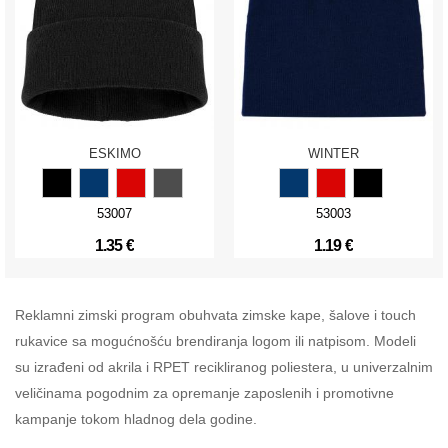
ESKIMO
WINTER
53007
53003
1.35 €
1.19 €
Reklamni zimski program obuhvata zimske kape, šalove i touch
rukavice sa mogućnošću brendiranja logom ili natpisom. Modeli
su izrađeni od akrila i RPET recikliranog poliestera, u univerzalnim
veličinama pogodnim za opremanje zaposlenih i promotivne
kampanje tokom hladnog dela godine.