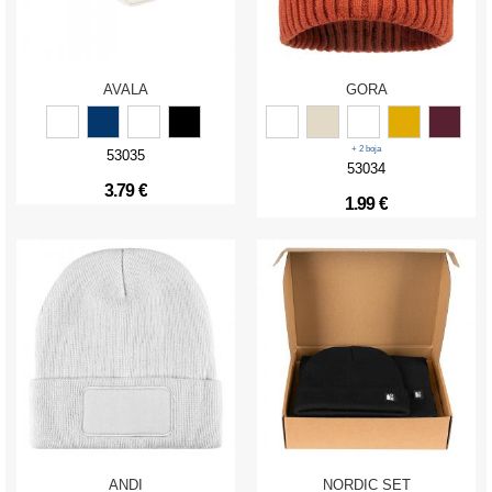
AVALA
GORA
+ 2 boja
53035
53034
3.79 €
1.99 €
ANDI
NORDIC SET