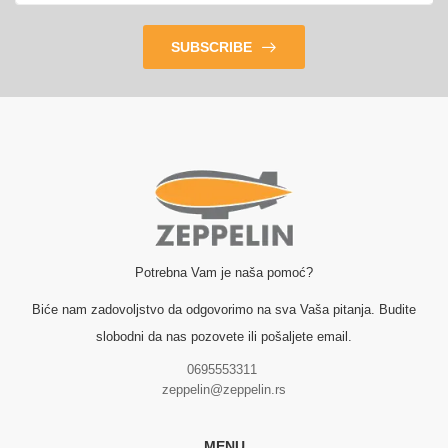
SUBSCRIBE
Potrebna Vam je naša pomoć?
Biće nam zadovoljstvo da odgovorimo na sva Vaša pitanja. Budite
slobodni da nas pozovete ili pošaljete email.
0695553311
zeppelin@zeppelin.rs
MENU