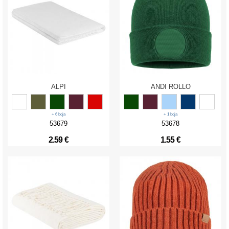
ALPI
ANDI ROLLO
+ 6 boja
+ 1 boja
53679
53678
2.59 €
1.55 €