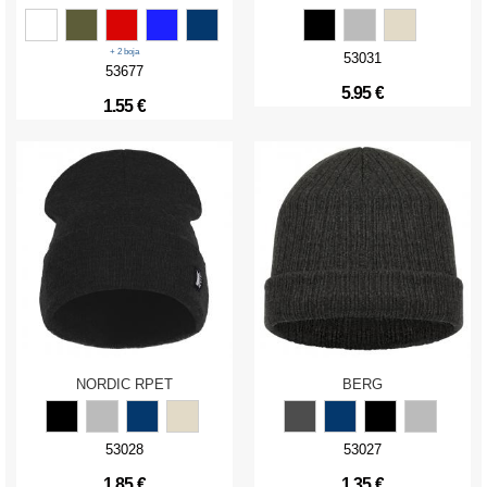
+ 2 boja
53031
53677
5.95 €
1.55 €
NORDIC RPET
BERG
53028
53027
1.85 €
1.35 €