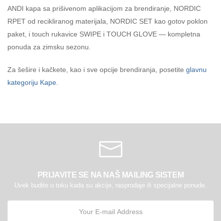
ANDI kapa sa prišivenom aplikacijom za brendiranje, NORDIC
RPET od recikliranog materijala, NORDIC SET kao gotov poklon
paket, i touch rukavice SWIPE i TOUCH GLOVE — kompletna
ponuda za zimsku sezonu.
Za šešire i kačkete, kao i sve opcije brendiranja, posetite
glavnu
kategoriju Kape
.
PRIJAVITE SE NA NAŠ MAILING SISTEM
Uvek budite u toku kada su akcije, rasprodaje ili specijalne ponude.