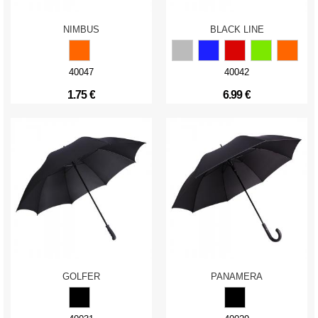
NIMBUS
BLACK LINE
40047
40042
1.75 €
6.99 €
GOLFER
PANAMERA