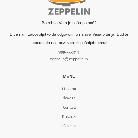
Potrebna Vam je naša pomoć?
Biće nam zadovoljstvo da odgovorimo na sva Vaša pitanja. Budite
slobodni da nas pozovete ili pošaljete email.
0695553311
zeppelin@zeppelin.rs
MENU
O nama
Novosti
Kontakt
Katalozi
Galerija