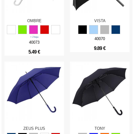
OMBRE
VISTA
+ 2 boja
40070
40073
9.89 €
5.49 €
ZEUS PLUS
TONY