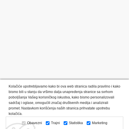
Kolačiće upotrebljavamo kako bi ova web stranica radila pravilno i kako
bismo bili u stanju da vršimo dalja unapređenja stranice sa svrhom
poboljšanja Vašeg korisničkog iskustva, kako bismo personalizovali
sadržaj i oglase, omogućili značaj društvenih medija i analizirali
promet. Nastavkom korišćenja naših stranica prihvatate upotrebu
Kategorije proizvoda:
Olovke i markeri
Privesci i trakice
kolačića.
Upaljači
USB
Tehnologija
Tekstil
Kačketi i kape
Obavezni
Trajni
Statistika
Marketing
Notesi i rokovnici
Kancelarija
Satovi
Kišobrani