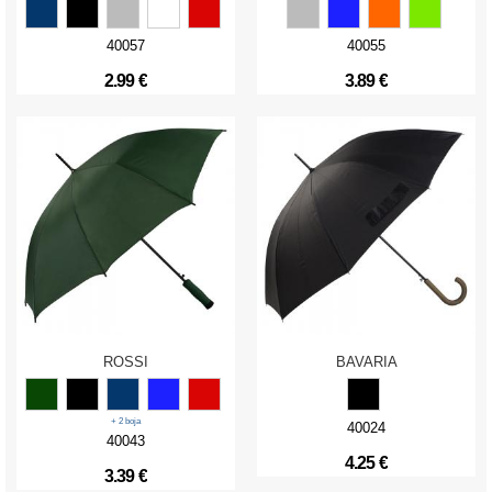
40057
40055
2.99 €
3.89 €
ROSSI
BAVARIA
+ 2 boja
40024
40043
4.25 €
3.39 €