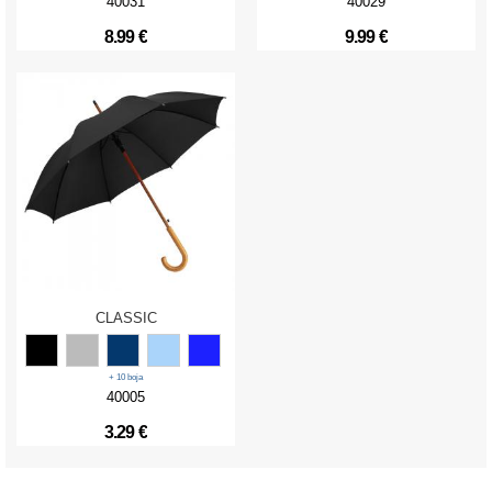
40031
40029
8.99 €
9.99 €
CLASSIC
+ 10 boja
40005
3.29 €