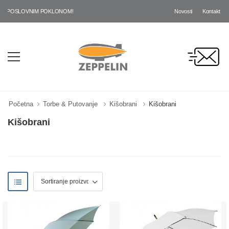
Novosti
Kontakt
SLOVNIM POKLONOM!
Početna
Torbe & Putovanje
Kišobrani
Kišobrani
Kišobrani