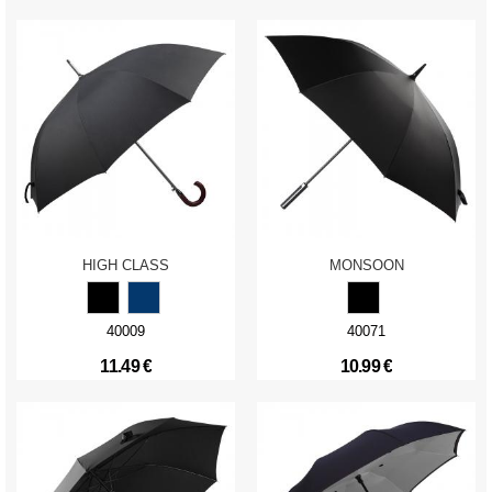
HIGH CLASS
MONSOON
40009
40071
11.49 €
10.99 €