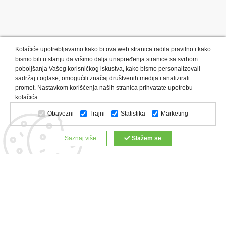
Kolačiće upotrebljavamo kako bi ova web stranica radila pravilno i kako
bismo bili u stanju da vršimo dalja unapređenja stranice sa svrhom
poboljšanja Vašeg korisničkog iskustva, kako bismo personalizovali
sadržaj i oglase, omogućili značaj društvenih medija i analizirali
promet. Nastavkom korišćenja naših stranica prihvatate upotrebu
Kategorije proizvoda:
Olovke i markeri
Privesci i trakice
kolačića.
Upaljači
USB
Tehnologija
Tekstil
Kačketi i kape
Obavezni
Trajni
Statistika
Marketing
Notesi i rokovnici
Kancelarija
Satovi
Kišobrani
Torbe i putovanja
Kuhinjski setovi
Alati i oprema
Saznaj više
Slažem se
Relaksacija, lepota i zdravlje
Kalendari
Custom proizvodi
Digitalna štampa
Proizvodi:
Reklamne majice
Štampa na šoljama
Rokovnici
Reklamne kese
Roll up baneri
Reklamni peškiri
Reklamni kačketi
Notesi