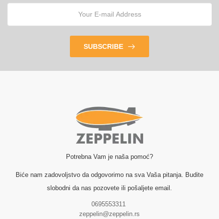
SUBSCRIBE
Potrebna Vam je naša pomoć?
Biće nam zadovoljstvo da odgovorimo na sva Vaša pitanja. Budite
slobodni da nas pozovete ili pošaljete email.
0695553311
zeppelin@zeppelin.rs