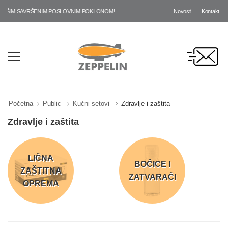
Novosti
Kontakt
AŠIM SAVRŠENIM POSLOVNIM POKLONOM!
Početna
Public
Kućni setovi
Zdravlje i zaštita
Zdravlje i zaštita
LIČNA
BOČICE I
ZAŠTITNA
ZATVARAČI
OPREMA