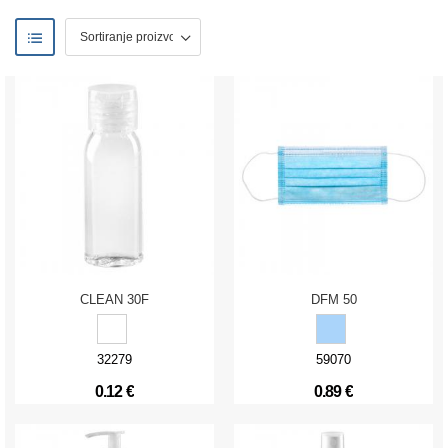
CLEAN 30F
DFM 50
32279
59070
0.12 €
0.89 €