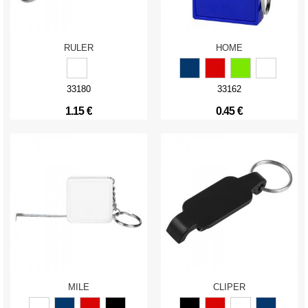
RULER
HOME
33180
33162
1.15 €
0.45 €
MILE
CLIPER