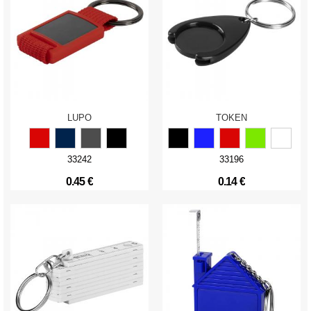
LUPO
TOKEN
33242
33196
0.45 €
0.14 €