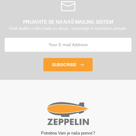
PRIJAVITE SE NA NAŠ MAILING SISTEM
Uvek budite u toku kada su akcije, rasprodaje ili specijalne ponude.
SUBSCRIBE
Potrebna Vam je naša pomoć?