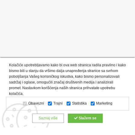
Kolačiće upotrebljavamo kako bi ova web stranica radila pravilno i kako
bismo bili u stanju da vršimo dalja unapređenja stranice sa svrhom
poboljšanja Vašeg korisničkog iskustva, kako bismo personalizovali
sadržaj i oglase, omogućili značaj društvenih medija i analizirali
promet. Nastavkom korišćenja naših stranica prihvatate upotrebu
Kategorije proizvoda:
Olovke i markeri
Privesci i trakice
kolačića.
Upaljači
USB
Tehnologija
Tekstil
Kačketi i kape
Obavezni
Trajni
Statistika
Marketing
Notesi i rokovnici
Kancelarija
Satovi
Kišobrani
Torbe i putovanja
Kuhinjski setovi
Alati i oprema
Saznaj više
Slažem se
Relaksacija, lepota i zdravlje
Kalendari
Custom proizvodi
Digitalna štampa