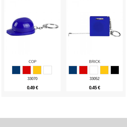
COP
BRICK
33070
33052
0.49 €
0.45 €