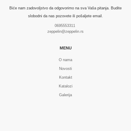
Biće nam zadovoljstvo da odgovorimo na sva Vaša pitanja. Budite
slobodni da nas pozovete ili pošaljete email.
0695553311
zeppelin@zeppelin.rs
MENU
O nama
Novosti
Kontakt
Katalozi
Galerija