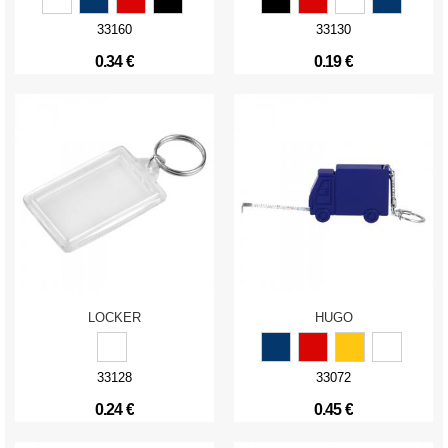
33160
33130
0.34 €
0.19 €
LOCKER
HUGO
33128
33072
0.24 €
0.45 €