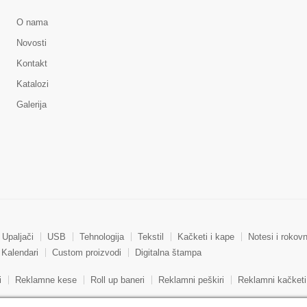
O nama
Novosti
Kontakt
Katalozi
Galerija
Upaljači
USB
Tehnologija
Tekstil
Kačketi i kape
Notesi i rokovn
Kalendari
Custom proizvodi
Digitalna štampa
i
Reklamne kese
Roll up baneri
Reklamni peškiri
Reklamni kačketi