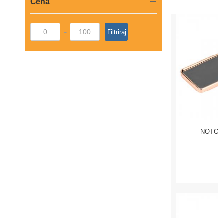
Cena
-
Filtriraj
NOTO