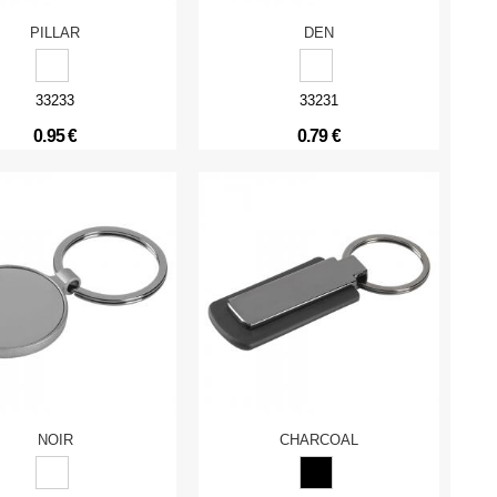
PILLAR
DEN
33233
33231
0.95 €
0.79 €
NOIR
CHARCOAL