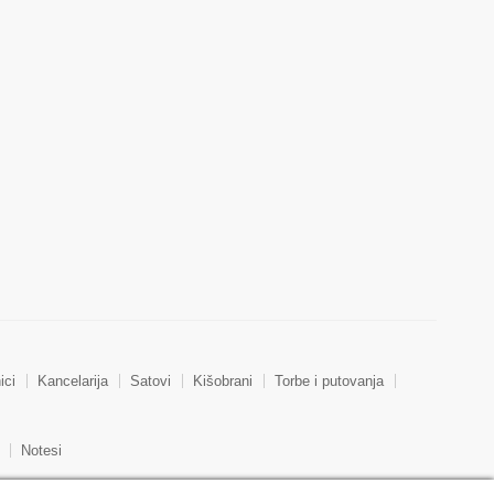
ici
Kancelarija
Satovi
Kišobrani
Torbe i putovanja
Notesi