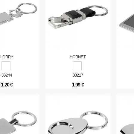
LORRY
HORNET
33244
33217
1.20 €
1.99 €