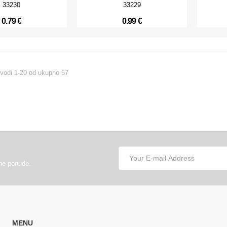
33230
33229
0.79 €
0.99 €
zvodi 1-20 od ukupno 57
lne ponude.
MENU