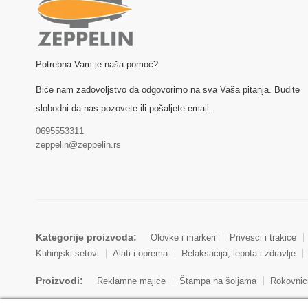
Potrebna Vam je naša pomoć?
Biće nam zadovoljstvo da odgovorimo na sva Vaša pitanja. Budite
slobodni da nas pozovete ili pošaljete email.
0695553311
zeppelin@zeppelin.rs
Kategorije proizvoda:
Olovke i markeri
Privesci i trakice
Kuhinjski setovi
Alati i oprema
Relaksacija, lepota i zdravlje
Proizvodi:
Reklamne majice
Štampa na šoljama
Rokovnic