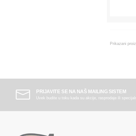
Prikazani proi
PRIJAVITE SE NA NAŠ MAILING SISTEM
Uvek budite u toku kada su akcije, rasprodaje ili specija