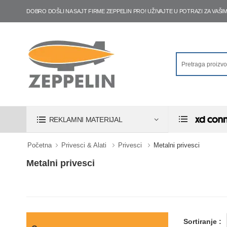
DOBRO DOŠLI NA SAJT FIRME ZEPPELIN PRO! UŽIVAJTE U POTRAZI ZA VA
REKLAMNI MATERIJAL
Početna
Privesci & Alati
Privesci
Metalni privesci
Metalni privesci
Sortiranje :