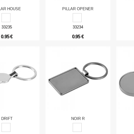
LAR HOUSE
PILLAR OPENER
33235
33234
0.95 €
0.95 €
DRIFT
NOIR R