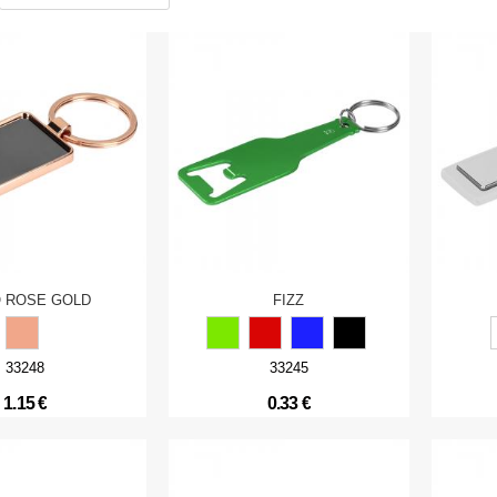
 ROSE GOLD
FIZZ
33248
33245
1.15 €
0.33 €