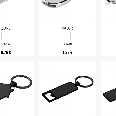
ZONE
VALOR
33232
33240
0.79 €
1.38 €