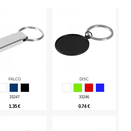
FALCO
DISC
33247
33246
1.35 €
0.74 €