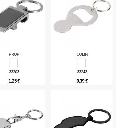
PROP
COLIN
33203
33243
1.25 €
0.39 €