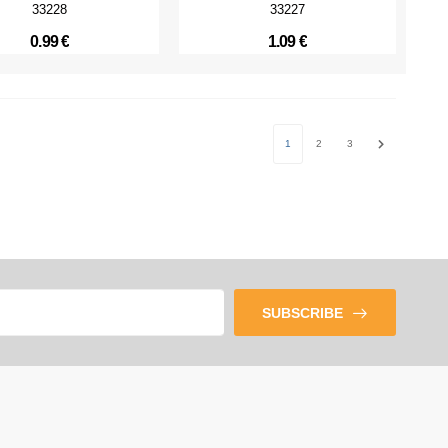
33228
33227
0.99 €
1.09 €
1
2
3
Next
SUBSCRIBE