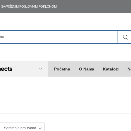
ŠIM SAVRŠENIM POSLOVNIM POKLONOM!
Početna
O Nama
Katalozi
N