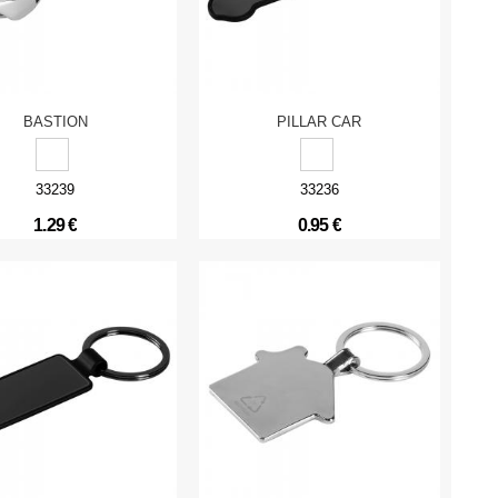
BASTION
PILLAR CAR
33239
33236
1.29 €
0.95 €