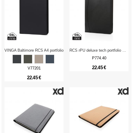
VINGA Baltimore RCS A4 portfolio
RCS rPU deluxe tech portfolio with zipper
P774.40
22.45 €
V77201
22.45 €