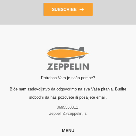
SUBSCRIBE
Potrebna Vam je naša pomoć?
Biće nam zadovoljstvo da odgovorimo na sva Vaša pitanja. Budite
slobodni da nas pozovete ili pošaljete email.
0695553311
zeppelin@zeppelin.rs
MENU