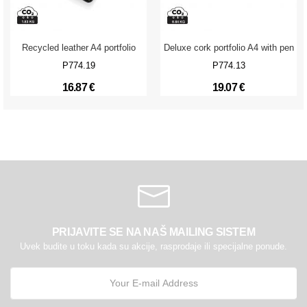
Recycled leather A4 portfolio
Deluxe cork portfolio A4 with pen
P774.19
P774.13
16.87 €
19.07 €
PRIJAVITE SE NA NAŠ MAILING SISTEM
Uvek budite u toku kada su akcije, rasprodaje ili specijalne ponude.