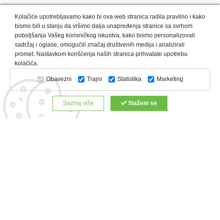
Kolačiće upotrebljavamo kako bi ova web stranica radila pravilno i kako
bismo bili u stanju da vršimo dalja unapređenja stranice sa svrhom
poboljšanja Vašeg korisničkog iskustva, kako bismo personalizovali
sadržaj i oglase, omogućili značaj društvenih medija i analizirali
promet. Nastavkom korišćenja naših stranica prihvatate upotrebu
Kategorije proizvoda:
Olovke i markeri
Privesci i trakice
kolačića.
Upaljači
USB
Tehnologija
Tekstil
Kačketi i kape
Obavezni
Trajni
Statistika
Marketing
Notesi i rokovnici
Kancelarija
Satovi
Kišobrani
Torbe i putovanja
Kuhinjski setovi
Alati i oprema
Saznaj više
Slažem se
Relaksacija, lepota i zdravlje
Kalendari
Custom proizvodi
Digitalna štampa
Proizvodi:
Reklamne majice
Štampa na šoljama
Rokovnici
Reklamne kese
Roll up baneri
Reklamni peškiri
Reklamni kačketi
Notesi