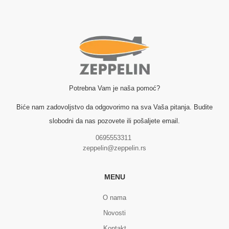
Potrebna Vam je naša pomoć?
Biće nam zadovoljstvo da odgovorimo na sva Vaša pitanja. Budite
slobodni da nas pozovete ili pošaljete email.
0695553311
zeppelin@zeppelin.rs
MENU
O nama
Novosti
Kontakt