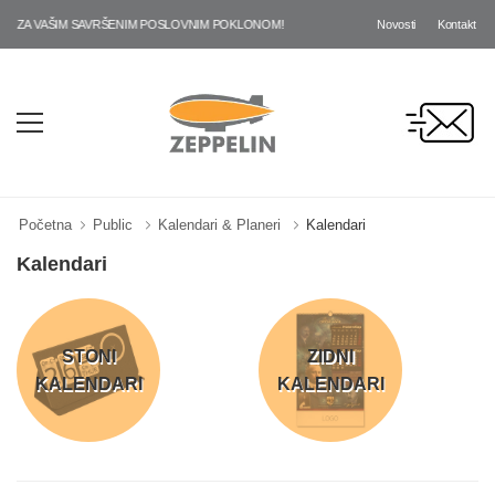
Novosti
Kontakt
I ZA VAŠIM SAVRŠENIM POSLOVNIM POKLONOM!
Početna
Public
Kalendari & Planeri
Kalendari
Kalendari
STONI
ZIDNI
KALENDARI
KALENDARI