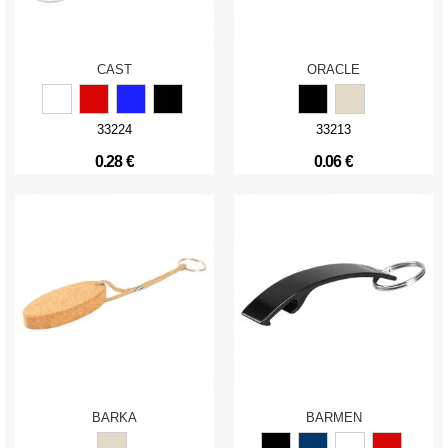
CAST
ORACLE
33224
33213
0.28 €
0.06 €
BARKA
BARMEN