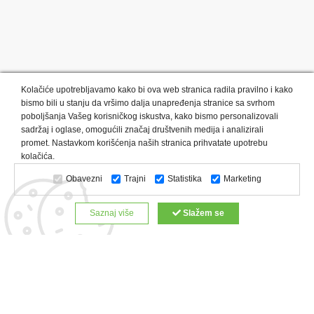
Kolačiće upotrebljavamo kako bi ova web stranica radila pravilno i kako
bismo bili u stanju da vršimo dalja unapređenja stranice sa svrhom
poboljšanja Vašeg korisničkog iskustva, kako bismo personalizovali
sadržaj i oglase, omogućili značaj društvenih medija i analizirali
promet. Nastavkom korišćenja naših stranica prihvatate upotrebu
Kategorije proizvoda:
Olovke i markeri
Privesci i trakice
kolačića.
Upaljači
USB
Tehnologija
Tekstil
Kačketi i kape
Obavezni
Trajni
Statistika
Marketing
Notesi i rokovnici
Kancelarija
Satovi
Kišobrani
Torbe i putovanja
Kuhinjski setovi
Alati i oprema
Saznaj više
Slažem se
Relaksacija, lepota i zdravlje
Kalendari
Custom proizvodi
Digitalna štampa
Proizvodi:
Reklamne majice
Štampa na šoljama
Rokovnici
Reklamne kese
Roll up baneri
Reklamni peškiri
Reklamni kačketi
Notesi