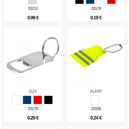
33212
33178
0.09 €
0.19 €
IZZY
ALERT
33170
33156
0.29 €
0.24 €