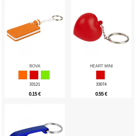
BOVA
HEART MINI
33121
33074
0.15 €
0.55 €