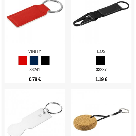
VINITY
EOS
33241
33237
0.78 €
1.19 €