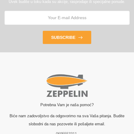
Uvek budite u toku kada su akcije, rasprodaje ili specijalne ponude.
SUBSCRIBE
Potrebna Vam je naša pomoć?
Biće nam zadovoljstvo da odgovorimo na sva Vaša pitanja. Budite
slobodni da nas pozovete ili pošaljete email.
0695553311