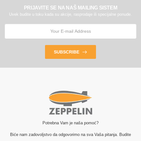
PRIJAVITE SE NA NAŠ MAILING SISTEM
Uvek budite u toku kada su akcije, rasprodaje ili specijalne ponude.
SUBSCRIBE
Potrebna Vam je naša pomoć?
Biće nam zadovoljstvo da odgovorimo na sva Vaša pitanja. Budite