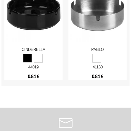
CINDERELLA
PABLO
44019
41130
0.84 €
0.84 €