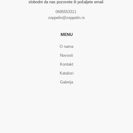
slobodni da nas pozovete ili pošaljete email.
0695553311
zeppelin@zeppelin.rs
MENU
O nama
Novosti
Kontakt
Katalozi
Galerija