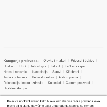
Kategorije proizvoda:
Olovke i markeri
Privesci i trakice
Upaljači
USB
Tehnologija
Tekstil
Kačketi i kape
Notesi i rokovnici
Kancelarija
Satovi
Kišobrani
Torbe i putovanja
Kuhinjski setovi
Alati i oprema
Relaksacija, lepota i zdravlje
Kalendari
Custom proizvodi
Digitalna štampa
Proizvodi:
Reklamne majice
Štampa na šoljama
Rokovnici
Kolačiće upotrebljavamo kako bi ova web stranica radila pravilno i kako
Reklamne kese
Roll up baneri
Reklamni peškiri
bismo bili u stanju da vršimo dalja unapređenja stranice sa svrhom