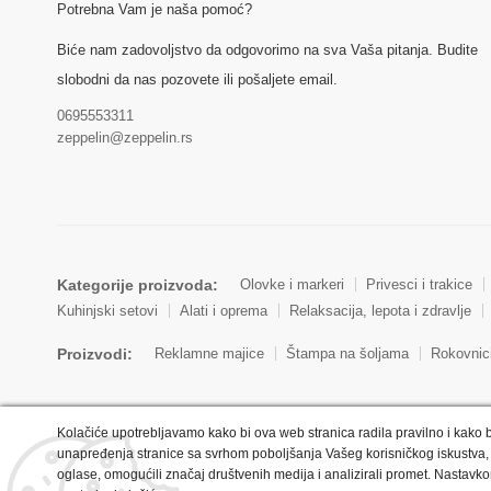
Potrebna Vam je naša pomoć?
Biće nam zadovoljstvo da odgovorimo na sva Vaša pitanja. Budite
slobodni da nas pozovete ili pošaljete email.
0695553311
zeppelin@zeppelin.rs
Kategorije proizvoda:
Olovke i markeri
Privesci i trakice
Kuhinjski setovi
Alati i oprema
Relaksacija, lepota i zdravlje
Proizvodi:
Reklamne majice
Štampa na šoljama
Rokovnic
Kolačiće upotrebljavamo kako bi ova web stranica radila pravilno i kako b
unapređenja stranice sa svrhom poboljšanja Vašeg korisničkog iskustva, 
oglase, omogućili značaj društvenih medija i analizirali promet. Nastavko
Copyright © 2022 Zeppelin. All Rights Reserved.