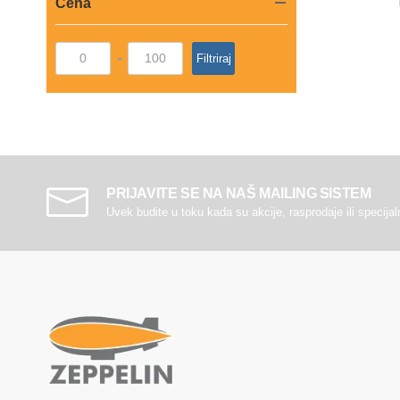
Cena
-
Filtriraj
PRIJAVITE SE NA NAŠ MAILING SISTEM
Uvek budite u toku kada su akcije, rasprodaje ili specija