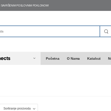
ŠIM SAVRŠENIM POSLOVNIM POKLONOM!
Početna
O Nama
Katalozi
N