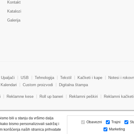
Kontakt
Katalozi
Galerija
Upaljači
USB
Tehnologija
Tekstil
Kačketi i kape
Notesi i rokovn
Kalendari
Custom proizvodi
Digitalna štampa
i
Reklamne kese
Roll up baneri
Reklamni peškiri
Reklamni kačketi
ismo bili u stanju da vršimo dalja
Obavezni
Trajni
St
kako bismo personalizovali sadržaj i
Marketing
m korišćenja naših stranica prihvatate