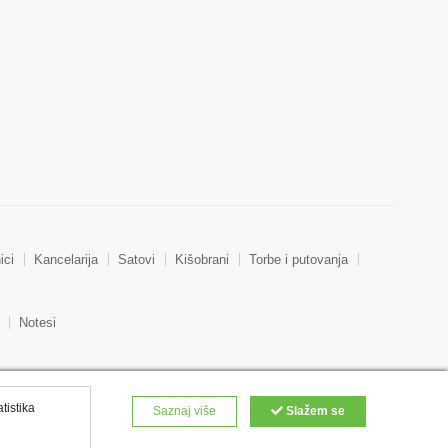
ici
Kancelarija
Satovi
Kišobrani
Torbe i putovanja
Notesi
atistika
Saznaj više
Slažem se