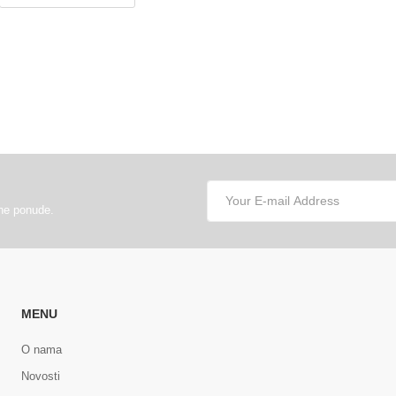
lne ponude.
MENU
O nama
Novosti