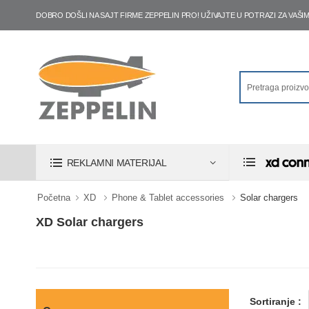
DOBRO DOŠLI NA SAJT FIRME ZEPPELIN PRO! UŽIVAJTE U POTRAZI ZA VA
REKLAMNI MATERIJAL
Početna
XD
Phone & Tablet accessories
Solar chargers
XD Solar chargers
Sortiranje :