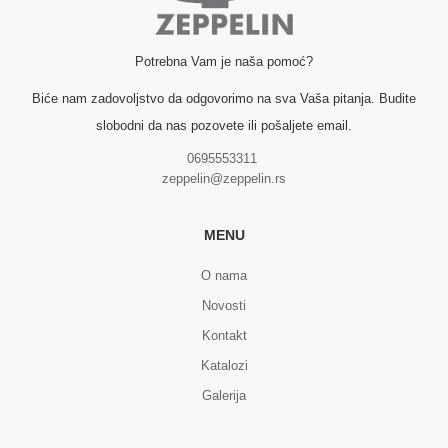
Potrebna Vam je naša pomoć?
Biće nam zadovoljstvo da odgovorimo na sva Vaša pitanja. Budite
slobodni da nas pozovete ili pošaljete email.
0695553311
zeppelin@zeppelin.rs
MENU
O nama
Novosti
Kontakt
Katalozi
Galerija