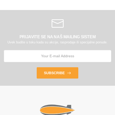
PRIJAVITE SE NA NAŠ MAILING SISTEM
Uvek budite u toku kada su akcije, rasprodaje ili specijalne ponude.
SUBSCRIBE