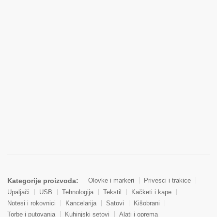
Kategorije proizvoda:
Olovke i markeri
Privesci i trakice
Upaljači
USB
Tehnologija
Tekstil
Kačketi i kape
Notesi i rokovnici
Kancelarija
Satovi
Kišobrani
Torbe i putovanja
Kuhinjski setovi
Alati i oprema