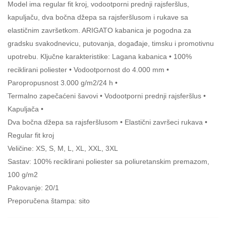
Model ima regular fit kroj, vodootporni prednji rajsferšlus,
kapuljaču, dva bočna džepa sa rajsferšlusom i rukave sa
elastičnim završetkom. ARIGATO kabanica je pogodna za
gradsku svakodnevicu, putovanja, događaje, timsku i promotivnu
upotrebu. Ključne karakteristike: Lagana kabanica • 100%
reciklirani poliester • Vodootpornost do 4.000 mm •
Paropropusnost 3.000 g/m2/24 h •
Termalno zapečaćeni šavovi • Vodootporni prednji rajsferšlus •
Kapuljača •
Dva bočna džepa sa rajsferšlusom • Elastični završeci rukava •
Regular fit kroj
Veličine: XS, S, M, L, XL, XXL, 3XL
Sastav: 100% reciklirani poliester sa poliuretanskim premazom,
100 g/m2
Pakovanje: 20/1
Preporučena štampa: sito