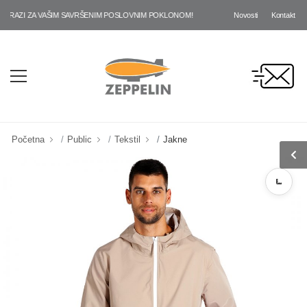
Novosti
Kontakt
AZI ZA VAŠIM SAVRŠENIM POSLOVNIM POKLONOM!
Početna
Public
Tekstil
Jakne