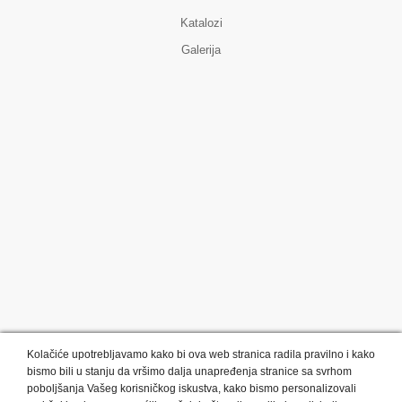
Katalozi
Galerija
Kolačiće upotrebljavamo kako bi ova web stranica radila pravilno i kako
bismo bili u stanju da vršimo dalja unapređenja stranice sa svrhom
poboljšanja Vašeg korisničkog iskustva, kako bismo personalizovali