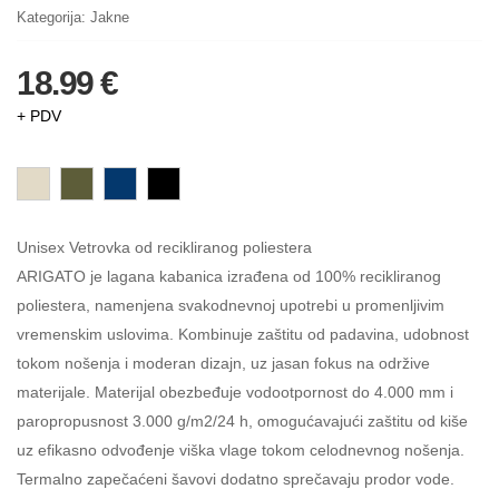
Kategorija:
Jakne
18.99 €
+ PDV
Unisex Vetrovka od recikliranog poliestera
ARIGATO je lagana kabanica izrađena od 100% recikliranog
poliestera, namenjena svakodnevnoj upotrebi u promenljivim
vremenskim uslovima. Kombinuje zaštitu od padavina, udobnost
tokom nošenja i moderan dizajn, uz jasan fokus na održive
materijale. Materijal obezbeđuje vodootpornost do 4.000 mm i
paropropusnost 3.000 g/m2/24 h, omogućavajući zaštitu od kiše
uz efikasno odvođenje viška vlage tokom celodnevnog nošenja.
Termalno zapečaćeni šavovi dodatno sprečavaju prodor vode.