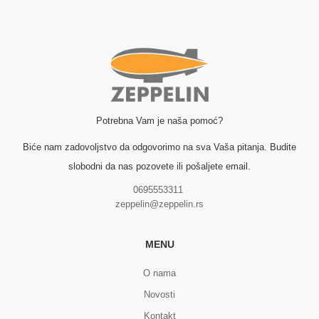
Potrebna Vam je naša pomoć?
Biće nam zadovoljstvo da odgovorimo na sva Vaša pitanja. Budite
slobodni da nas pozovete ili pošaljete email.
0695553311
zeppelin@zeppelin.rs
MENU
O nama
Novosti
Kontakt