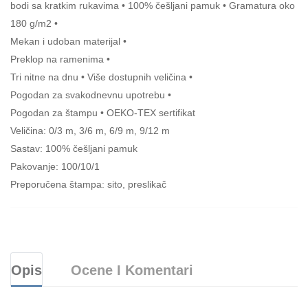
bodi sa kratkim rukavima • 100% češljani pamuk • Gramatura oko
180 g/m2 •
Mekan i udoban materijal •
Preklop na ramenima •
Tri nitne na dnu • Više dostupnih veličina •
Pogodan za svakodnevnu upotrebu •
Pogodan za štampu • OEKO-TEX sertifikat
Veličina: 0/3 m, 3/6 m, 6/9 m, 9/12 m
Sastav: 100% češljani pamuk
Pakovanje: 100/10/1
Preporučena štampa: sito, preslikač
Opis
Ocene I Komentari