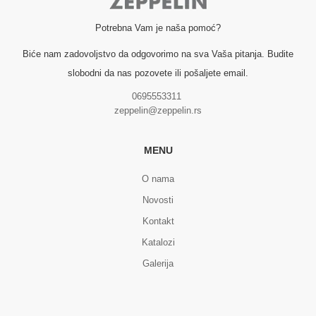
Potrebna Vam je naša pomoć?
Biće nam zadovoljstvo da odgovorimo na sva Vaša pitanja. Budite
slobodni da nas pozovete ili pošaljete email.
0695553311
zeppelin@zeppelin.rs
MENU
O nama
Novosti
Kontakt
Katalozi
Galerija