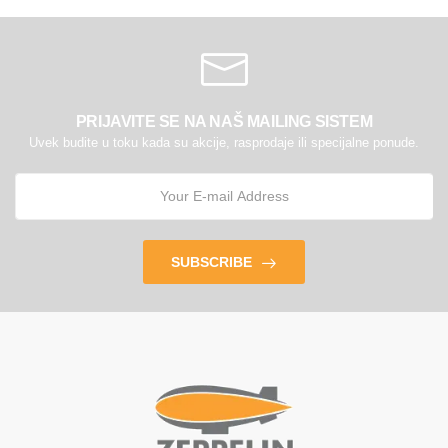
PRIJAVITE SE NA NAŠ MAILING SISTEM
Uvek budite u toku kada su akcije, rasprodaje ili specijalne ponude.
SUBSCRIBE