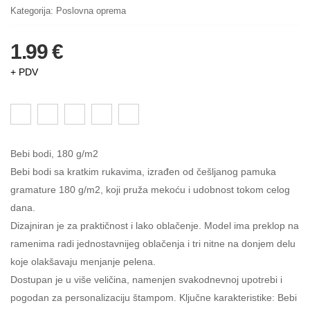
Kategorija:
Poslovna oprema
1.99 €
+ PDV
Bebi bodi, 180 g/m2
Bebi bodi sa kratkim rukavima, izrađen od češljanog pamuka
gramature 180 g/m2, koji pruža mekoću i udobnost tokom celog
dana.
Dizajniran je za praktičnost i lako oblačenje. Model ima preklop na
ramenima radi jednostavnijeg oblačenja i tri nitne na donjem delu
koje olakšavaju menjanje pelena.
Dostupan je u više veličina, namenjen svakodnevnoj upotrebi i
pogodan za personalizaciju štampom. Ključne karakteristike: Bebi