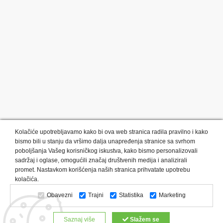
Kolačiće upotrebljavamo kako bi ova web stranica radila pravilno i kako
bismo bili u stanju da vršimo dalja unapređenja stranice sa svrhom
poboljšanja Vašeg korisničkog iskustva, kako bismo personalizovali
sadržaj i oglase, omogućili značaj društvenih medija i analizirali
promet. Nastavkom korišćenja naših stranica prihvatate upotrebu
Kategorije proizvoda:
Olovke i markeri
Privesci i trakice
kolačića.
Upaljači
USB
Tehnologija
Tekstil
Kačketi i kape
Obavezni
Trajni
Statistika
Marketing
Notesi i rokovnici
Kancelarija
Satovi
Kišobrani
Torbe i putovanja
Kuhinjski setovi
Alati i oprema
Saznaj više
Slažem se
Relaksacija, lepota i zdravlje
Kalendari
Custom proizvodi