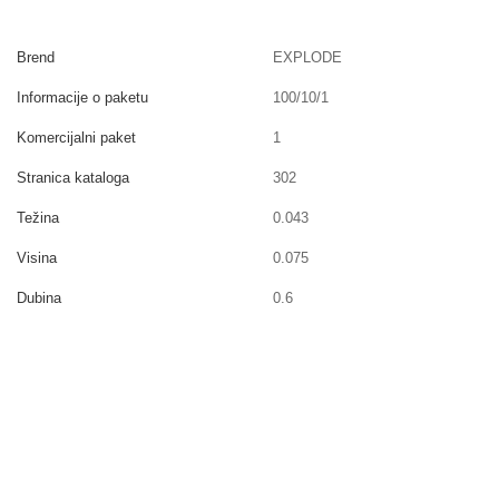
Brend
EXPLODE
Informacije o paketu
100/10/1
Komercijalni paket
1
Stranica kataloga
302
Težina
0.043
Visina
0.075
Dubina
0.6