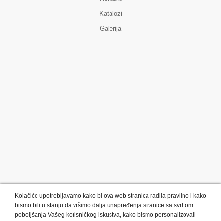
Katalozi
Galerija
Kolačiće upotrebljavamo kako bi ova web stranica radila pravilno i kako
bismo bili u stanju da vršimo dalja unapređenja stranice sa svrhom
poboljšanja Vašeg korisničkog iskustva, kako bismo personalizovali