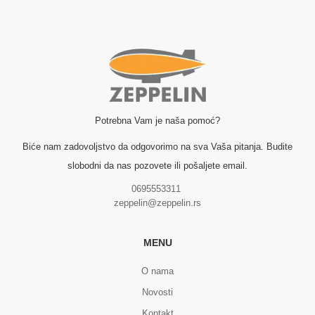
Potrebna Vam je naša pomoć?
Biće nam zadovoljstvo da odgovorimo na sva Vaša pitanja. Budite
slobodni da nas pozovete ili pošaljete email.
0695553311
zeppelin@zeppelin.rs
MENU
O nama
Novosti
Kontakt