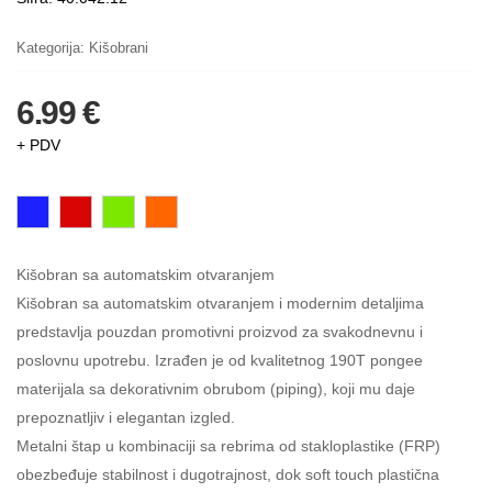
Kategorija:
Kišobrani
6.99 €
+ PDV
Kišobran sa automatskim otvaranjem
Kišobran sa automatskim otvaranjem i modernim detaljima
predstavlja pouzdan promotivni proizvod za svakodnevnu i
poslovnu upotrebu. Izrađen je od kvalitetnog 190T pongee
materijala sa dekorativnim obrubom (piping), koji mu daje
prepoznatljiv i elegantan izgled.
Metalni štap u kombinaciji sa rebrima od stakloplastike (FRP)
obezbeđuje stabilnost i dugotrajnost, dok soft touch plastična