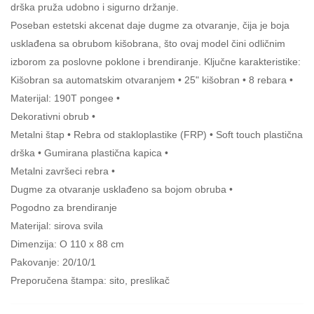
drška pruža udobno i sigurno držanje.
Poseban estetski akcenat daje dugme za otvaranje, čija je boja
usklađena sa obrubom kišobrana, što ovaj model čini odličnim
izborom za poslovne poklone i brendiranje. Ključne karakteristike:
Kišobran sa automatskim otvaranjem • 25" kišobran • 8 rebara •
Materijal: 190T pongee •
Dekorativni obrub •
Metalni štap • Rebra od stakloplastike (FRP) • Soft touch plastična
drška • Gumirana plastična kapica •
Metalni završeci rebra •
Dugme za otvaranje usklađeno sa bojom obruba •
Pogodno za brendiranje
Materijal: sirova svila
Dimenzija: O 110 x 88 cm
Pakovanje: 20/10/1
Preporučena štampa: sito, preslikač