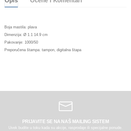
Opis
Ocene I Komentari
Boja mastila: plava
Dimenzija: Ø 1.1 14.9 cm
Pakovanje: 1000/50
Preporučena štampa: tampon, digitalna štapa
PRIJAVITE SE NA NAŠ MAILING SISTEM
Uvek budite u toku kada su akcije, rasprodaje ili specijalne ponude.