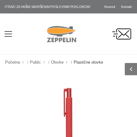
Novosti
Kontakt
OTRAZI ZA VAŠIM SAVRŠENIM POSLOVNIM POKLONOM!
Početna
Public
Olovke
Plastične olovke