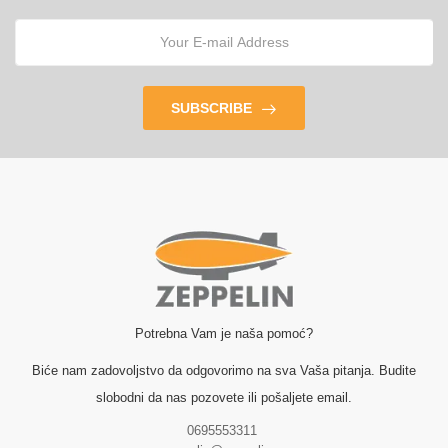
SUBSCRIBE
Potrebna Vam je naša pomoć?
Biće nam zadovoljstvo da odgovorimo na sva Vaša pitanja. Budite
slobodni da nas pozovete ili pošaljete email.
0695553311