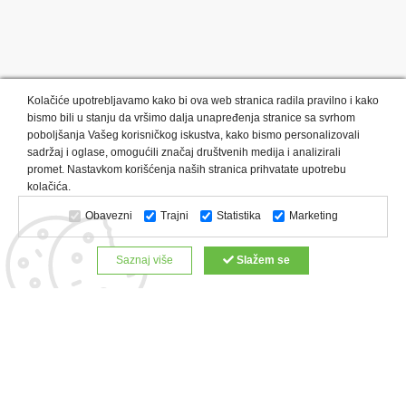
Kolačiće upotrebljavamo kako bi ova web stranica radila pravilno i kako
bismo bili u stanju da vršimo dalja unapređenja stranice sa svrhom
poboljšanja Vašeg korisničkog iskustva, kako bismo personalizovali
sadržaj i oglase, omogućili značaj društvenih medija i analizirali
promet. Nastavkom korišćenja naših stranica prihvatate upotrebu
Kategorije proizvoda:
Olovke i markeri
Privesci i trakice
kolačića.
Upaljači
USB
Tehnologija
Tekstil
Kačketi i kape
Obavezni
Trajni
Statistika
Marketing
Notesi i rokovnici
Kancelarija
Satovi
Kišobrani
Torbe i putovanja
Kuhinjski setovi
Alati i oprema
Saznaj više
Slažem se
Relaksacija, lepota i zdravlje
Kalendari
Custom proizvodi
Digitalna štampa
Proizvodi:
Reklamne majice
Štampa na šoljama
Rokovnici
Reklamne kese
Roll up baneri
Reklamni peškiri
Reklamni kačketi
Notesi