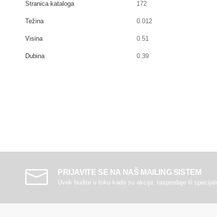
Stranica kataloga
172
Težina
0.012
Visina
0.51
Dubina
0.39
PRIJAVITE SE NA NAŠ MAILING SISTEM
Uvek budite u toku kada su akcije, rasprodaje ili specija