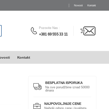
Novosti
Kontakt
Pozovite Nas
:
+381 69 555 33 11
ovosti
Kontakt
BESPLATNA ISPORUKA
Na sve porudžbine iznad 50000
dinara
NAJPOVOLJNIJE CENE
Najbolji odnos cene i kvaliteta