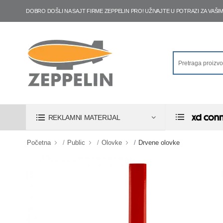
DOBRO DOŠLI NA SAJT FIRME ZEPPELIN PRO! UŽIVAJTE U POTRAZI ZA VA
REKLAMNI MATERIJAL
Početna
Public
Olovke
Drvene olovke