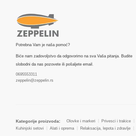
Potrebna Vam je naša pomoć?
Biće nam zadovoljstvo da odgovorimo na sva Vaša pitanja. Budite
slobodni da nas pozovete ili pošaljete email.
0695553311
zeppelin@zeppelin.rs
Kategorije proizvoda:
Olovke i markeri
Privesci i trakice
Kuhinjski setovi
Alati i oprema
Relaksacija, lepota i zdravlje