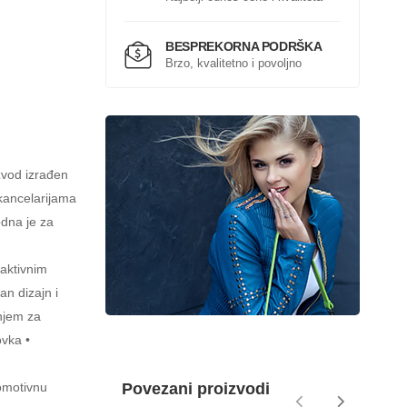
BESPREKORNA PODRŠKA
Brzo, kvalitetno i povoljno
zvod izrađen
kancelarijama
dna je za
raktivnim
an dizajn i
njem za
ovka •
romotivnu
Povezani proizvodi