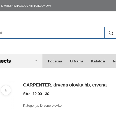
ŠIM SAVRŠENIM POSLOVNIM POKLONOM!
Početna
O Nama
Katalozi
N
CARPENTER, drvena olovka hb, crvena
Šifra: 12.001.30
Kategorija:
Drvene olovke