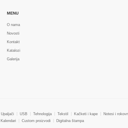
MENU
O nama
Novosti
Kontakt
Katalozi
Galerija
Upaljači
USB
Tehnologija
Tekstil
Kačketi i kape
Notesi i rokovn
Kalendari
Custom proizvodi
Digitalna štampa