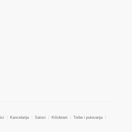
ici
Kancelarija
Satovi
Kišobrani
Torbe i putovanja