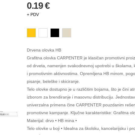
0.19 €
+ PDV
Drvena olovka HB
Grafitna olovka CARPENTER je klasičan promotivni proi
od drveta, namenjen svakodnevnoj upotrebi u školama, 
i promotivnim aktivnostima. Opremljena HB minom, pogo
pisanje, beleške i skiciranje.
Telo olovke dostupno je u različitim bojama, što je čini at
izborom za brendiranje i masovnu distribuciju. Jednostav
univerzalna primena čine CARPENTER pouzdanim reše
promotivne kampanje. Ključne karakteristike: Grafitna ol
Materijal: drvo • HB mina •
Telo olovke u boji • Idealna za školsku, kancelarijsku i p