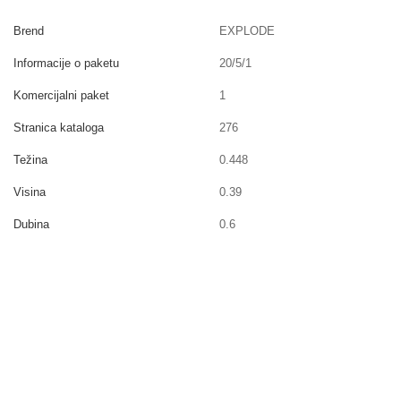
Brend
EXPLODE
Informacije o paketu
20/5/1
Komercijalni paket
1
Stranica kataloga
276
Težina
0.448
Visina
0.39
Dubina
0.6