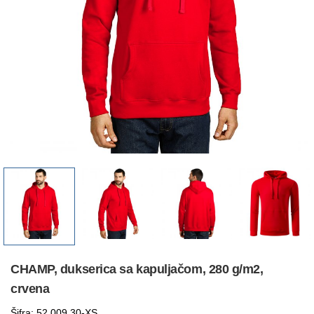
CHAMP, dukserica sa kapuljačom, 280 g/m2,
crvena
Šifra: 52.009.30-XS