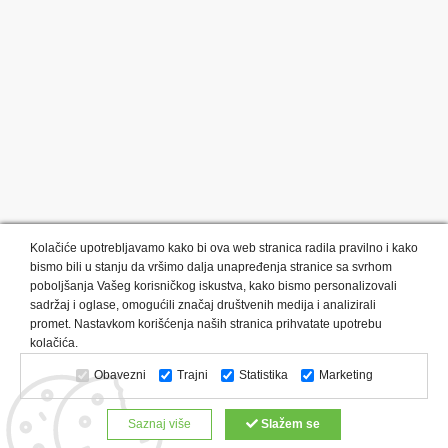
Kolačiće upotrebljavamo kako bi ova web stranica radila pravilno i kako
bismo bili u stanju da vršimo dalja unapređenja stranice sa svrhom
poboljšanja Vašeg korisničkog iskustva, kako bismo personalizovali
sadržaj i oglase, omogućili značaj društvenih medija i analizirali
promet. Nastavkom korišćenja naših stranica prihvatate upotrebu
Kategorije proizvoda:
Olovke i markeri
Privesci i trakice
kolačića.
Upaljači
USB
Tehnologija
Tekstil
Kačketi i kape
Obavezni
Trajni
Statistika
Marketing
Notesi i rokovnici
Kancelarija
Satovi
Kišobrani
Torbe i putovanja
Kuhinjski setovi
Alati i oprema
Saznaj više
Slažem se
Relaksacija, lepota i zdravlje
Kalendari
Custom proizvodi