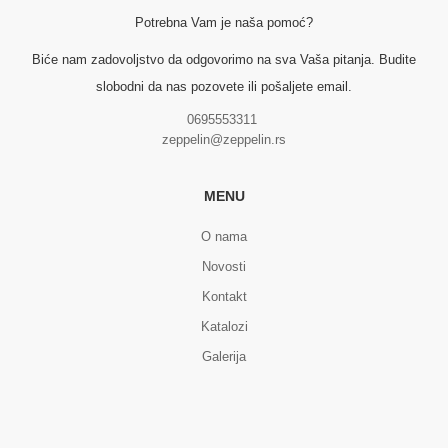
Potrebna Vam je naša pomoć?
Biće nam zadovoljstvo da odgovorimo na sva Vaša pitanja. Budite
slobodni da nas pozovete ili pošaljete email.
0695553311
zeppelin@zeppelin.rs
MENU
O nama
Novosti
Kontakt
Katalozi
Galerija