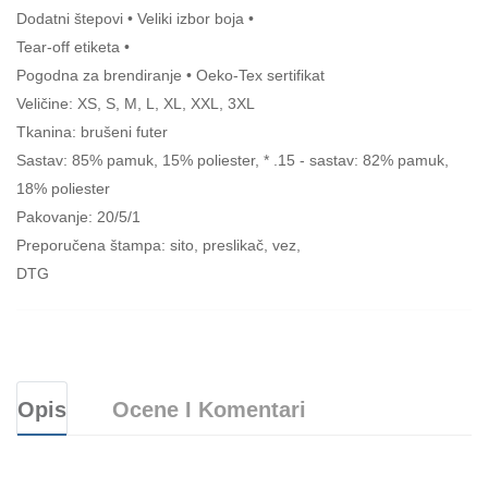
Dodatni štepovi • Veliki izbor boja •
Tear-off etiketa •
Pogodna za brendiranje • Oeko-Tex sertifikat
Veličine: XS, S, M, L, XL, XXL, 3XL
Tkanina: brušeni futer
Sastav: 85% pamuk, 15% poliester, * .15 - sastav: 82% pamuk,
18% poliester
Pakovanje: 20/5/1
Preporučena štampa: sito, preslikač, vez,
DTG
Opis
Ocene I Komentari