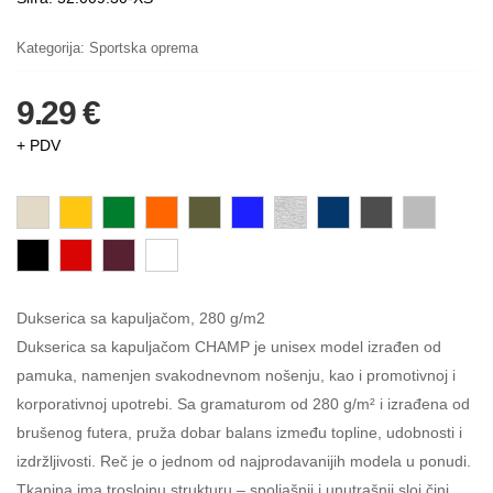
Kategorija:
Sportska oprema
9.29 €
+ PDV
Dukserica sa kapuljačom, 280 g/m2
Dukserica sa kapuljačom CHAMP je unisex model izrađen od
pamuka, namenjen svakodnevnom nošenju, kao i promotivnoj i
korporativnoj upotrebi. Sa gramaturom od 280 g/m² i izrađena od
brušenog futera, pruža dobar balans između topline, udobnosti i
izdržljivosti. Reč je o jednom od najprodavanijih modela u ponudi.
Tkanina ima troslojnu strukturu – spoljašnji i unutrašnji sloj čini