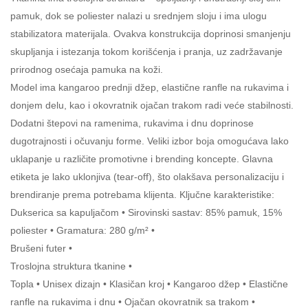
pamuk, dok se poliester nalazi u srednjem sloju i ima ulogu
stabilizatora materijala. Ovakva konstrukcija doprinosi smanjenju
skupljanja i istezanja tokom korišćenja i pranja, uz zadržavanje
prirodnog osećaja pamuka na koži.
Model ima kangaroo prednji džep, elastične ranfle na rukavima i
donjem delu, kao i okovratnik ojačan trakom radi veće stabilnosti.
Dodatni štepovi na ramenima, rukavima i dnu doprinose
dugotrajnosti i očuvanju forme. Veliki izbor boja omogućava lako
uklapanje u različite promotivne i brending koncepte. Glavna
etiketa je lako uklonjiva (tear-off), što olakšava personalizaciju i
brendiranje prema potrebama klijenta. Ključne karakteristike:
Dukserica sa kapuljačom • Sirovinski sastav: 85% pamuk, 15%
poliester • Gramatura: 280 g/m² •
Brušeni futer •
Troslojna struktura tkanine •
Topla • Unisex dizajn • Klasičan kroj • Kangaroo džep • Elastične
ranfle na rukavima i dnu • Ojačan okovratnik sa trakom •