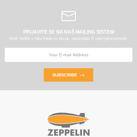
PRIJAVITE SE NA NAŠ MAILING SISTEM
Uvek budite u toku kada su akcije, rasprodaje ili specijalne ponude.
SUBSCRIBE