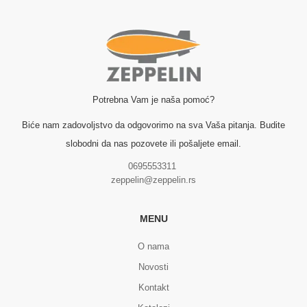
Potrebna Vam je naša pomoć?
Biće nam zadovoljstvo da odgovorimo na sva Vaša pitanja. Budite
slobodni da nas pozovete ili pošaljete email.
0695553311
zeppelin@zeppelin.rs
MENU
O nama
Novosti
Kontakt