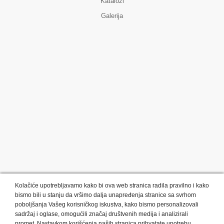
Katalozi
Galerija
Kolačiće upotrebljavamo kako bi ova web stranica radila pravilno i kako
bismo bili u stanju da vršimo dalja unapređenja stranice sa svrhom
poboljšanja Vašeg korisničkog iskustva, kako bismo personalizovali
sadržaj i oglase, omogućili značaj društvenih medija i analizirali
promet. Nastavkom korišćenja naših stranica prihvatate upotrebu