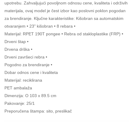
upotrebu. Zahvaljujući povoljnom odnosu cene, kvaliteta i održivih
materijala, ovaj model je čest izbor kao poslovni poklon pogodan
za brendiranje. Ključne karakteristike: Kišobran sa automatskim
otvaranjem • 23" kišobran • 8 rebara •
Materijal: RPET 190T pongee • Rebra od stakloplastike (FRP) •
Drveni štap •
Drvena drška •
Drveni završeci rebra •
Pogodno za brendiranje •
Dobar odnos cene i kvaliteta
Materijal: reciklirana
PET ambalaža
Dimenzija: O 103 x 89.5 cm
Pakovanje: 25/1
Preporučena štampa: sito, preslikač