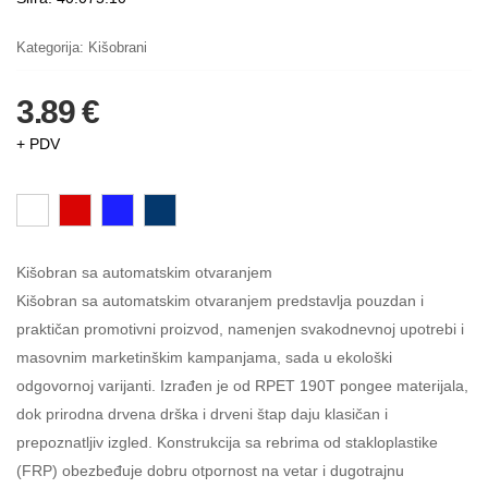
Kategorija:
Kišobrani
3.89 €
+ PDV
Kišobran sa automatskim otvaranjem
Kišobran sa automatskim otvaranjem predstavlja pouzdan i
praktičan promotivni proizvod, namenjen svakodnevnoj upotrebi i
masovnim marketinškim kampanjama, sada u ekološki
odgovornoj varijanti. Izrađen je od RPET 190T pongee materijala,
dok prirodna drvena drška i drveni štap daju klasičan i
prepoznatljiv izgled. Konstrukcija sa rebrima od stakloplastike
(FRP) obezbeđuje dobru otpornost na vetar i dugotrajnu