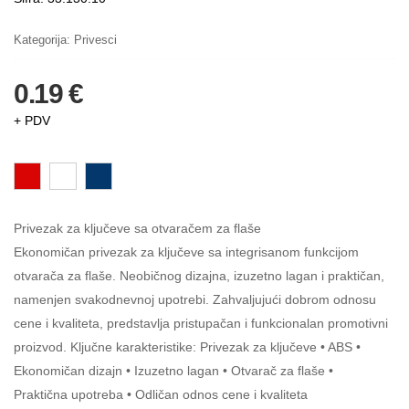
Kategorija:
Privesci
0.19 €
+ PDV
Privezak za ključeve sa otvaračem za flaše
Ekonomičan privezak za ključeve sa integrisanom funkcijom
otvarača za flaše. Neobičnog dizajna, izuzetno lagan i praktičan,
namenjen svakodnevnoj upotrebi. Zahvaljujući dobrom odnosu
cene i kvaliteta, predstavlja pristupačan i funkcionalan promotivni
proizvod. Ključne karakteristike: Privezak za ključeve • ABS •
Ekonomičan dizajn • Izuzetno lagan • Otvarač za flaše •
Praktična upotreba • Odličan odnos cene i kvaliteta