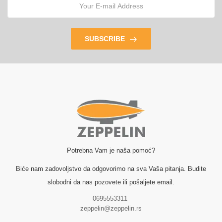
SUBSCRIBE
Potrebna Vam je naša pomoć?
Biće nam zadovoljstvo da odgovorimo na sva Vaša pitanja. Budite
slobodni da nas pozovete ili pošaljete email.
0695553311
zeppelin@zeppelin.rs