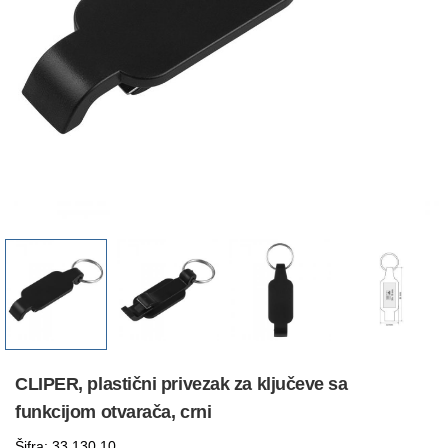
CLIPER, plastični privezak za ključeve sa
funkcijom otvarača, crni
Šifra: 33.130.10