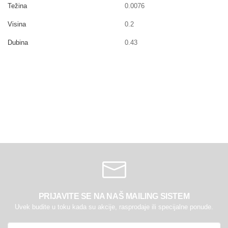
Težina
0.0076
Visina
0.2
Dubina
0.43
PRIJAVITE SE NA NAŠ MAILING SISTEM
Uvek budite u toku kada su akcije, rasprodaje ili specijalne ponude.