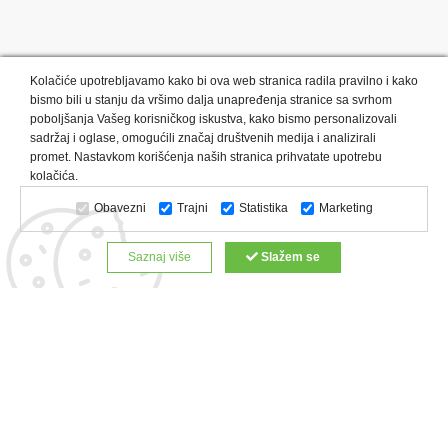
Kolačiće upotrebljavamo kako bi ova web stranica radila pravilno i kako
bismo bili u stanju da vršimo dalja unapređenja stranice sa svrhom
poboljšanja Vašeg korisničkog iskustva, kako bismo personalizovali
sadržaj i oglase, omogućili značaj društvenih medija i analizirali
promet. Nastavkom korišćenja naših stranica prihvatate upotrebu
Kategorije proizvoda:
Olovke i markeri
Privesci i trakice
kolačića.
Upaljači
USB
Tehnologija
Tekstil
Kačketi i kape
Obavezni
Trajni
Statistika
Marketing
Notesi i rokovnici
Kancelarija
Satovi
Kišobrani
Torbe i putovanja
Kuhinjski setovi
Alati i oprema
Saznaj više
Slažem se
Relaksacija, lepota i zdravlje
Kalendari
Custom proizvodi
Digitalna štampa
Proizvodi:
Reklamne majice
Štampa na šoljama
Rokovnici
Reklamne kese
Roll up baneri
Reklamni peškiri
Reklamni kačketi
Notesi