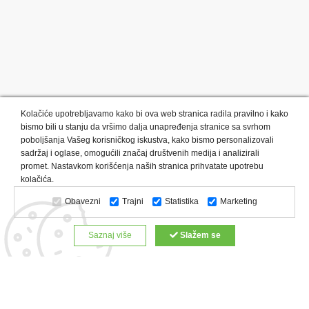
Kolačiće upotrebljavamo kako bi ova web stranica radila pravilno i kako
bismo bili u stanju da vršimo dalja unapređenja stranice sa svrhom
poboljšanja Vašeg korisničkog iskustva, kako bismo personalizovali
sadržaj i oglase, omogućili značaj društvenih medija i analizirali
promet. Nastavkom korišćenja naših stranica prihvatate upotrebu
Kategorije proizvoda:
Olovke i markeri
Privesci i trakice
kolačića.
Upaljači
USB
Tehnologija
Tekstil
Kačketi i kape
Obavezni
Trajni
Statistika
Marketing
Notesi i rokovnici
Kancelarija
Satovi
Kišobrani
Torbe i putovanja
Kuhinjski setovi
Alati i oprema
Saznaj više
Slažem se
Relaksacija, lepota i zdravlje
Kalendari
Custom proizvodi
Digitalna štampa
Proizvodi:
Reklamne majice
Štampa na šoljama
Rokovnici
Reklamne kese
Roll up baneri
Reklamni peškiri