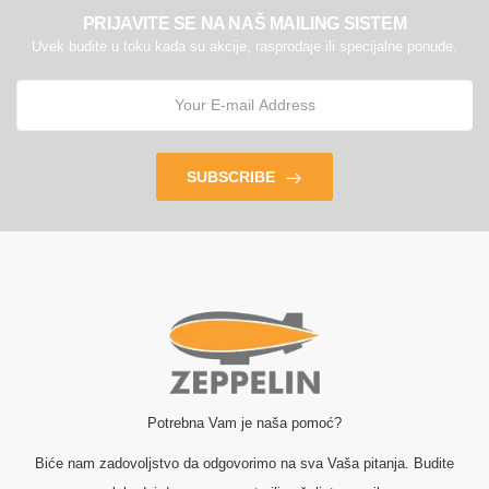
PRIJAVITE SE NA NAŠ MAILING SISTEM
Uvek budite u toku kada su akcije, rasprodaje ili specijalne ponude.
SUBSCRIBE
Potrebna Vam je naša pomoć?
Biće nam zadovoljstvo da odgovorimo na sva Vaša pitanja. Budite