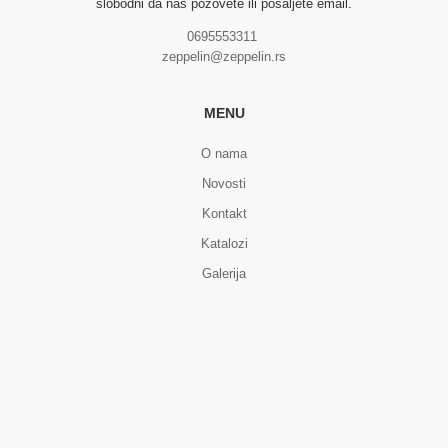
slobodni da nas pozovete ili pošaljete email.
0695553311
zeppelin@zeppelin.rs
MENU
O nama
Novosti
Kontakt
Katalozi
Galerija