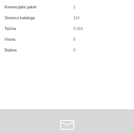
Komercijalni paket
1
Stranica kataloga
114
Težina
0.016
Visina
0
Dubina
0