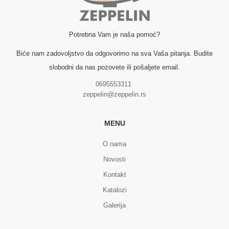
Potrebna Vam je naša pomoć?
Biće nam zadovoljstvo da odgovorimo na sva Vaša pitanja. Budite
slobodni da nas pozovete ili pošaljete email.
0695553311
zeppelin@zeppelin.rs
MENU
O nama
Novosti
Kontakt
Katalozi
Galerija