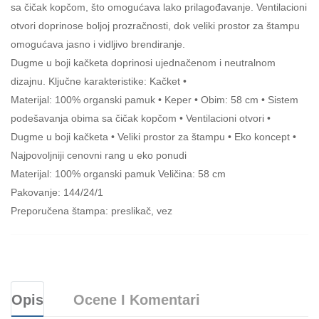
sa čičak kopčom, što omogućava lako prilagođavanje. Ventilacioni
otvori doprinose boljoj prozračnosti, dok veliki prostor za štampu
omogućava jasno i vidljivo brendiranje.
Dugme u boji kačketa doprinosi ujednačenom i neutralnom
dizajnu. Ključne karakteristike: Kačket •
Materijal: 100% organski pamuk • Keper • Obim: 58 cm • Sistem
podešavanja obima sa čičak kopčom • Ventilacioni otvori •
Dugme u boji kačketa • Veliki prostor za štampu • Eko koncept •
Najpovoljniji cenovni rang u eko ponudi
Materijal: 100% organski pamuk Veličina: 58 cm
Pakovanje: 144/24/1
Preporučena štampa: preslikač, vez
Opis
Ocene I Komentari