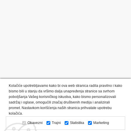
Kolačiće upotrebljavamo kako bi ova web stranica radila pravilno i kako
bismo bili u stanju da vršimo dalja unapređenja stranice sa svrhom
poboljšanja Vašeg korisničkog iskustva, kako bismo personalizovali
sadržaj i oglase, omogućili značaj društvenih medija i analizirali
promet. Nastavkom korišćenja naših stranica prihvatate upotrebu
Kategorije proizvoda:
Olovke i markeri
Privesci i trakice
kolačića.
Upaljači
USB
Tehnologija
Tekstil
Kačketi i kape
Obavezni
Trajni
Statistika
Marketing
Notesi i rokovnici
Kancelarija
Satovi
Kišobrani