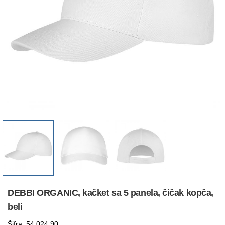
DEBBI ORGANIC, kačket sa 5 panela, čičak kopča,
beli
Šifra: 54.024.90