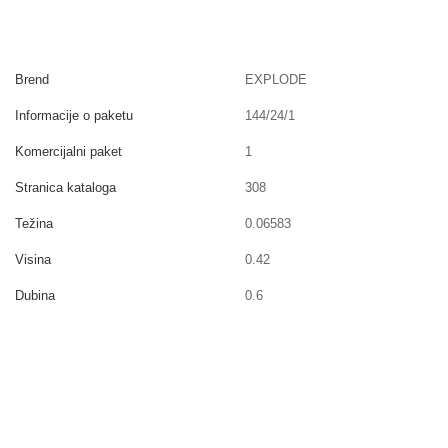
Brend
EXPLODE
Informacije o paketu
144/24/1
Komercijalni paket
1
Stranica kataloga
308
Težina
0.06583
Visina
0.42
Dubina
0.6