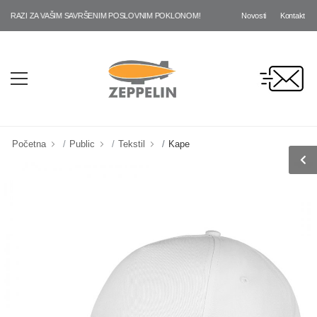
Novosti
Kontakt
AZI ZA VAŠIM SAVRŠENIM POSLOVNIM POKLONOM!
Početna
Public
Tekstil
Kape