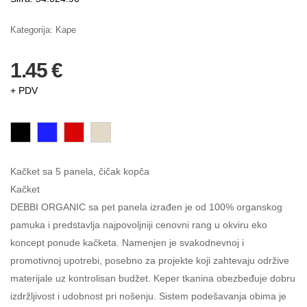
Kategorija:
Kape
1.45 €
+ PDV
Kačket sa 5 panela, čičak kopča
Kačket
DEBBI ORGANIC sa pet panela izrađen je od 100% organskog
pamuka i predstavlja najpovoljniji cenovni rang u okviru eko
koncept ponude kačketa. Namenjen je svakodnevnoj i
promotivnoj upotrebi, posebno za projekte koji zahtevaju održive
materijale uz kontrolisan budžet. Keper tkanina obezbeđuje dobru
izdržljivost i udobnost pri nošenju. Sistem podešavanja obima je