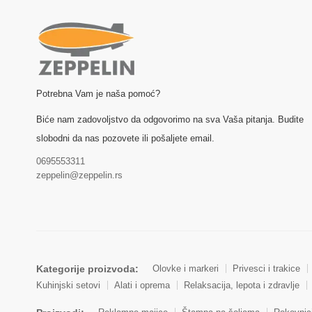
Potrebna Vam je naša pomoć?
Biće nam zadovoljstvo da odgovorimo na sva Vaša pitanja. Budite
slobodni da nas pozovete ili pošaljete email.
0695553311
zeppelin@zeppelin.rs
Kategorije proizvoda:
Olovke i markeri
Privesci i trakice
Kuhinjski setovi
Alati i oprema
Relaksacija, lepota i zdravlje