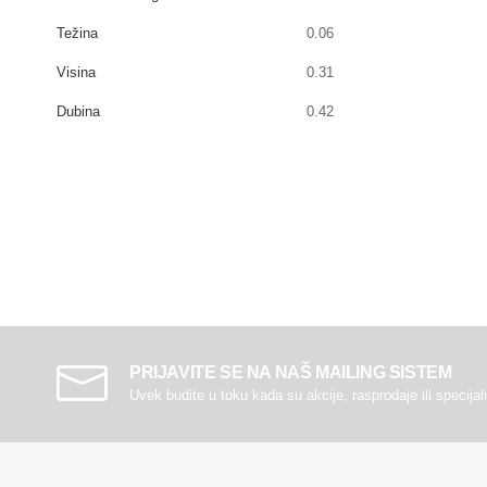
Težina
0.06
Visina
0.31
Dubina
0.42
PRIJAVITE SE NA NAŠ MAILING SISTEM
Uvek budite u toku kada su akcije, rasprodaje ili specija