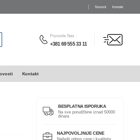
Novosti
Kontakt
Pozovite Nas
:
+381 69 555 33 11
ovosti
Kontakt
BESPLATNA ISPORUKA
Na sve porudžbine iznad 50000
dinara
NAJPOVOLJNIJE CENE
Najbolji odnos cene i kvaliteta