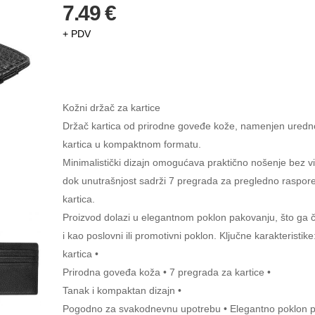
7.49 €
+ PDV
Kožni držač za kartice
Držač kartica od prirodne goveđe kože, namenjen urednoj
kartica u kompaktnom formatu.
Minimalistički dizajn omogućava praktično nošenje bez vi
dok unutrašnjost sadrži 7 pregrada za pregledno raspor
kartica.
Proizvod dolazi u elegantnom poklon pakovanju, što ga 
i kao poslovni ili promotivni poklon. Ključne karakteristik
kartica •
Prirodna goveđa koža • 7 pregrada za kartice •
Tanak i kompaktan dizajn •
Pogodno za svakodnevnu upotrebu • Elegantno poklon 