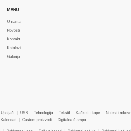
MENU
O nama
Novosti
Kontakt
Katalozi
Galerija
Upaljači
USB
Tehnologija
Tekstil
Kačketi i kape
Notesi i rokovn
Kalendari
Custom proizvodi
Digitalna štampa