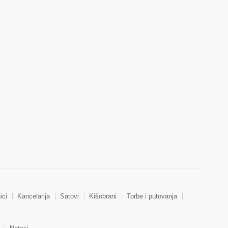
ici
Kancelarija
Satovi
Kišobrani
Torbe i putovanja