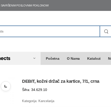
ŠIM SAVRŠENIM POSLOVNIM POKLONOM!
Početna
O Nama
Katalozi
N
DEBIT, kožni držač za kartice, 7/1, crna
Šifra: 34.629.10
Kategorija:
Kancelarija