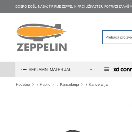
DOBRO DOŠLI NA SAJT FIRME ZEPPELIN PRO! UŽIVAJTE U POTRAZI ZA VA
REKLAMNI MATERIJAL
Početna
Public
Kancelarija
Kancelarija