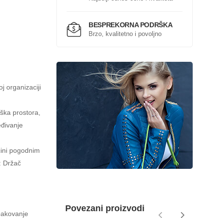
BESPREKORNA PODRŠKA
Brzo, kvalitetno i povoljno
 organizaciji
ška prostora,
eđivanje
čini pogodnim
e: Držač
Povezani proizvodi
pakovanje