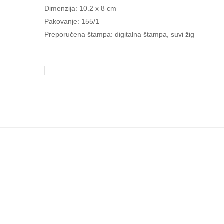
Dimenzija: 10.2 x 8 cm
Pakovanje: 155/1
Preporučena štampa: digitalna štampa, suvi žig