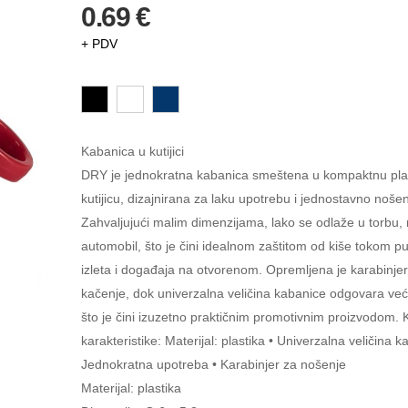
0.69 €
+ PDV
Kabanica u kutijici
DRY je jednokratna kabanica smeštena u kompaktnu pla
kutijicu, dizajnirana za laku upotrebu i jednostavno nošen
Zahvaljujući malim dimenzijama, lako se odlaže u torbu, r
automobil, što je čini idealnom zaštitom od kiše tokom p
izleta i događaja na otvorenom. Opremljena je karabinje
kačenje, dok univerzalna veličina kabanice odgovara veći
što je čini izuzetno praktičnim promotivnim proizvodom. 
karakteristike: Materijal: plastika • Univerzalna veličina k
Jednokratna upotreba • Karabinjer za nošenje
Materijal: plastika