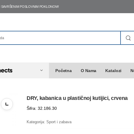
ŠIM SAVRŠENIM POSLOVNIM POKLONOM!
Početna
O Nama
Katalozi
N
DRY, kabanica u plastičnoj kutijici, crvena
Šifra: 32.186.30
Kategorija:
Sport i zabava