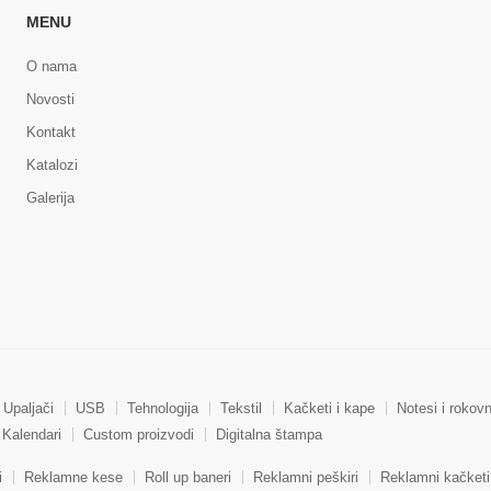
MENU
O nama
Novosti
Kontakt
Katalozi
Galerija
Upaljači
USB
Tehnologija
Tekstil
Kačketi i kape
Notesi i rokovn
Kalendari
Custom proizvodi
Digitalna štampa
i
Reklamne kese
Roll up baneri
Reklamni peškiri
Reklamni kačketi