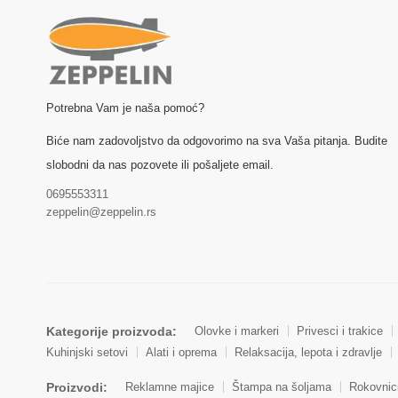
Potrebna Vam je naša pomoć?
Biće nam zadovoljstvo da odgovorimo na sva Vaša pitanja. Budite
slobodni da nas pozovete ili pošaljete email.
0695553311
zeppelin@zeppelin.rs
Kategorije proizvoda:
Olovke i markeri
Privesci i trakice
Kuhinjski setovi
Alati i oprema
Relaksacija, lepota i zdravlje
Proizvodi:
Reklamne majice
Štampa na šoljama
Rokovnic