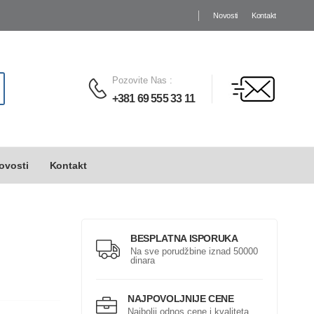
Novosti
Kontakt
Pozovite Nas
:
+381 69 555 33 11
ovosti
Kontakt
BESPLATNA ISPORUKA
Na sve porudžbine iznad 50000
dinara
NAJPOVOLJNIJE CENE
Najbolji odnos cene i kvaliteta