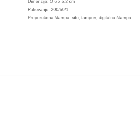
Dimenzija: O 6 x 5.2 cm
Pakovanje: 200/50/1
Preporučena štampa: sito, tampon, digitalna štampa