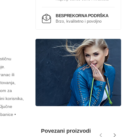
BESPREKORNA PODRŠKA
Brzo, kvalitetno i povoljno
stičnu
je.
anac ili
utovanja,
rom za
ni korisnika,
Ključne
abanice •
Povezani proizvodi