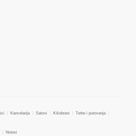
ici
Kancelarija
Satovi
Kišobrani
Torbe i putovanja
Notesi