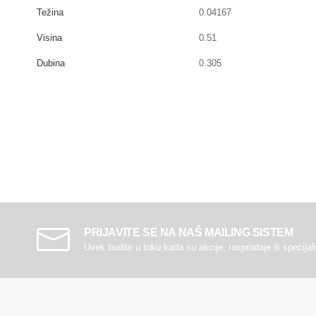
Težina
0.04167
Visina
0.51
Dubina
0.305
PRIJAVITE SE NA NAŠ MAILING SISTEM
Uvek budite u toku kada su akcije, rasprodaje ili specija