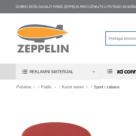
DOBRO DOŠLI NA SAJT FIRME ZEPPELIN PRO! UŽIVAJTE U POTRAZI ZA VA
REKLAMNI MATERIJAL
Početna
Public
Kućni setovi
Sport i zabava