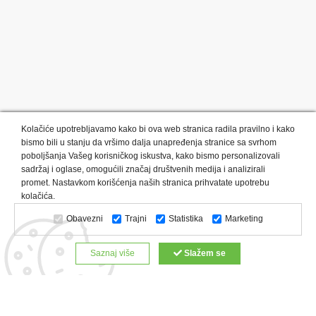
Kolačiće upotrebljavamo kako bi ova web stranica radila pravilno i kako
bismo bili u stanju da vršimo dalja unapređenja stranice sa svrhom
poboljšanja Vašeg korisničkog iskustva, kako bismo personalizovali
sadržaj i oglase, omogućili značaj društvenih medija i analizirali
promet. Nastavkom korišćenja naših stranica prihvatate upotrebu
Kategorije proizvoda:
Olovke i markeri
Privesci i trakice
kolačića.
Upaljači
USB
Tehnologija
Tekstil
Kačketi i kape
Obavezni
Trajni
Statistika
Marketing
Notesi i rokovnici
Kancelarija
Satovi
Kišobrani
Torbe i putovanja
Kuhinjski setovi
Alati i oprema
Saznaj više
Slažem se
Relaksacija, lepota i zdravlje
Kalendari
Custom proizvodi
Digitalna štampa
Proizvodi:
Reklamne majice
Štampa na šoljama
Rokovnici
Reklamne kese
Roll up baneri
Reklamni peškiri