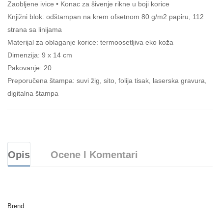
Zaobljene ivice • Konac za šivenje rikne u boji korice
Knjižni blok: odštampan na krem ofsetnom 80 g/m2 papiru, 112
strana sa linijama
Materijal za oblaganje korice: termoosetljiva eko koža
Dimenzija: 9 x 14 cm
Pakovanje: 20
Preporučena štampa: suvi žig, sito, folija tisak, laserska gravura,
digitalna štampa
Opis
Ocene I Komentari
Brend