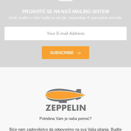
PRIJAVITE SE NA NAŠ MAILING SISTEM
Uvek budite u toku kada su akcije, rasprodaje ili specijalne ponude.
SUBSCRIBE
Potrebna Vam je naša pomoć?
Biće nam zadovoljstvo da odgovorimo na sva Vaša pitanja. Budite