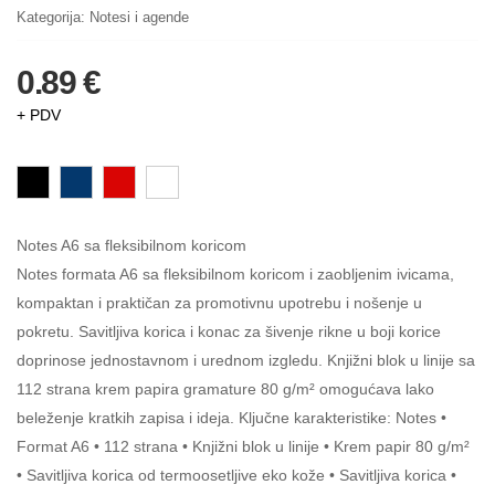
Kategorija:
Notesi i agende
0.89 €
+ PDV
Notes A6 sa fleksibilnom koricom
Notes formata A6 sa fleksibilnom koricom i zaobljenim ivicama,
kompaktan i praktičan za promotivnu upotrebu i nošenje u
pokretu. Savitljiva korica i konac za šivenje rikne u boji korice
doprinose jednostavnom i urednom izgledu. Knjižni blok u linije sa
112 strana krem papira gramature 80 g/m² omogućava lako
beleženje kratkih zapisa i ideja. Ključne karakteristike: Notes •
Format A6 • 112 strana • Knjižni blok u linije • Krem papir 80 g/m²
• Savitljiva korica od termoosetljive eko kože • Savitljiva korica •