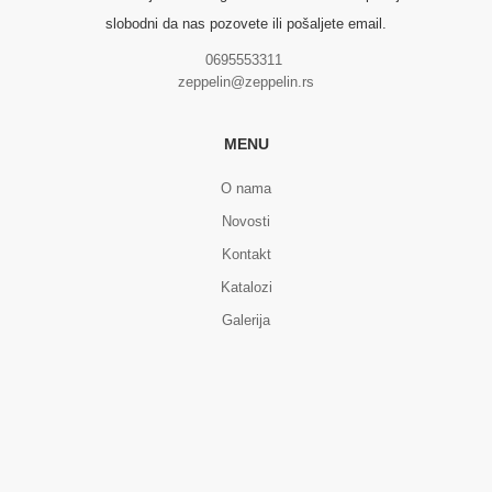
slobodni da nas pozovete ili pošaljete email.
0695553311
zeppelin@zeppelin.rs
MENU
O nama
Novosti
Kontakt
Katalozi
Galerija