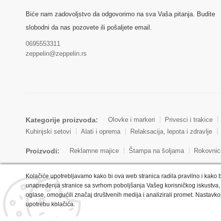
Biće nam zadovoljstvo da odgovorimo na sva Vaša pitanja. Budite
slobodni da nas pozovete ili pošaljete email.
0695553311
zeppelin@zeppelin.rs
Kategorije proizvoda:
Olovke i markeri
Privesci i trakice
Kuhinjski setovi
Alati i oprema
Relaksacija, lepota i zdravlje
Proizvodi:
Reklamne majice
Štampa na šoljama
Rokovnic
Kolačiće upotrebljavamo kako bi ova web stranica radila pravilno i kako b
unapređenja stranice sa svrhom poboljšanja Vašeg korisničkog iskustva, 
oglase, omogućili značaj društvenih medija i analizirali promet. Nastavko
upotrebu kolačića.
Copyright © 2022 Zeppelin. All Rights Reserved.