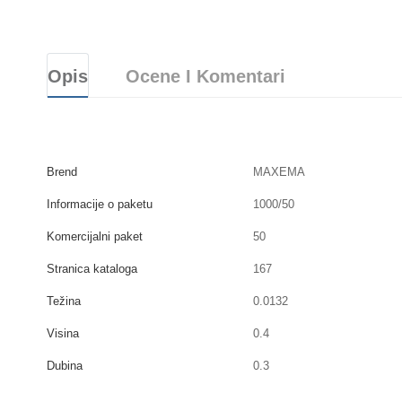
Opis
Ocene I Komentari
Brend
MAXEMA
Informacije o paketu
1000/50
Komercijalni paket
50
Stranica kataloga
167
Težina
0.0132
Visina
0.4
Dubina
0.3