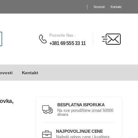
Novosti
Kontakt
Pozovite Nas
:
+381 69 555 33 11
ovosti
Kontakt
ovka,
BESPLATNA ISPORUKA
Na sve porudžbine iznad 50000
dinara
NAJPOVOLJNIJE CENE
Najbolji odnos cene i kvaliteta