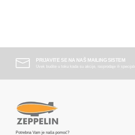
PRIJAVITE SE NA NAŠ MAILING SISTEM
Uvek budite u toku kada su akcije, rasprodaje ili specija
Potrebna Vam je naša pomoć?