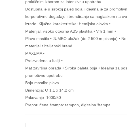
praktičnim izborom za intenzivnu upotrebu.
Dostupna je u širokoj paleti boja i idealna je za promoti
korporativne događaje i brendiranje sa naglaskom na evro
izrade. Ključne karakteristike: Hemijska olovka •
Materijal: visoko otporna ABS plastika • Vrh 1 mm •
Plavo mastilo • JUMBO uložak (do 2.500 m pisanja) • Ne
materijal • Italijanski brend
MAXEMA •
Proizvedeno u Italiji •
Mat završna obrada • Široka paleta boja • Idealna za pos
promotivnu upotrebu
Boja mastila: plava
Dimenzija: O 1.1 x 14.2 cm
Pakovanje: 1000/50
Preporučena štampa: tampon, digitalna štampa