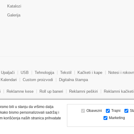
Katalozi
Galerija
Upaljači
USB
Tehnologija
Tekstil
Kačketi i kape
Notesi i rokovn
Kalendari
Custom proizvodi
Digitalna štampa
i
Reklamne kese
Roll up baneri
Reklamni peškiri
Reklamni kačketi
ismo bili u stanju da vršimo dalja
Obavezni
Trajni
St
kako bismo personalizovali sadržaj i
Marketing
m korišćenja naših stranica prihvatate