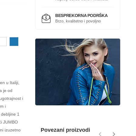
BESPREKORNA PODRŠKA
Brzo, kvalitetno i povoljno
 u Italiji,
a je od
ugotrajnost i
m i
 debljine 1
jući JUMBO
Povezani proizvodi
ni izuzetno