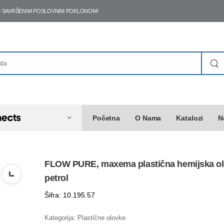
ŠIM SAVRŠENIM POSLOVNIM POKLONOM!
Početna
O Nama
Katalozi
N
FLOW PURE, maxema plastična hemijska ol
petrol
Šifra: 10.195.57
Kategorija:
Plastične olovke