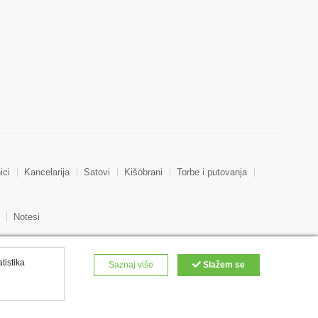
ici
Kancelarija
Satovi
Kišobrani
Torbe i putovanja
Notesi
atistika
Saznaj više
Slažem se