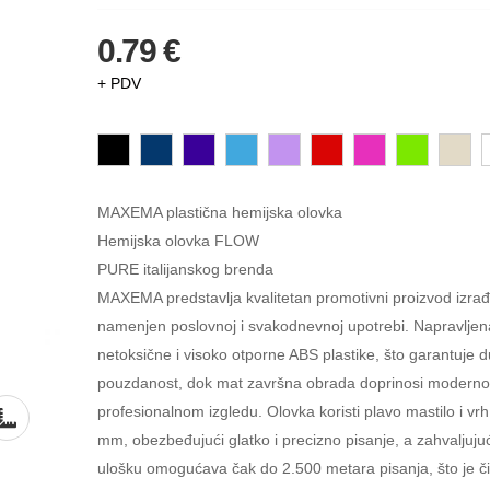
0.79 €
+ PDV
MAXEMA plastična hemijska olovka
Hemijska olovka FLOW
PURE italijanskog brenda
MAXEMA predstavlja kvalitetan promotivni proizvod izrađen
namenjen poslovnoj i svakodnevnoj upotrebi. Napravljen
netoksične i visoko otporne ABS plastike, što garantuje d
pouzdanost, dok mat završna obrada doprinosi moderno
profesionalnom izgledu. Olovka koristi plavo mastilo i vrh
mm, obezbeđujući glatko i precizno pisanje, a zahvalju
ulošku omogućava čak do 2.500 metara pisanja, što je či