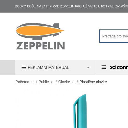
DOBRO DOŠLI NA SAJT FIRME ZEPPELIN PRO! UŽIVAJTE U POTRAZI ZA VA
REKLAMNI MATERIJAL
Početna
Public
Olovke
Plastične olovke