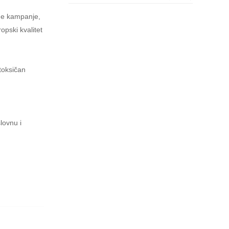
vne kampanje,
pski kvalitet
toksičan
lovnu i