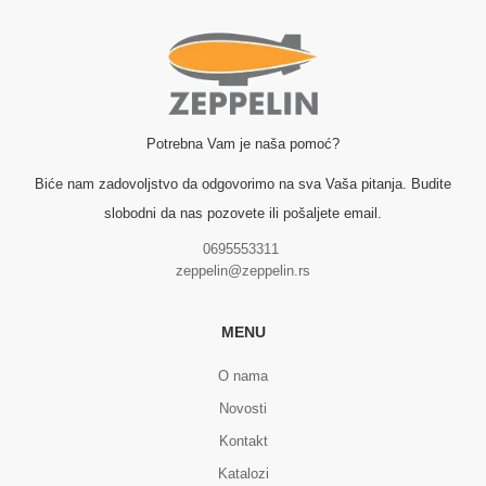
Potrebna Vam je naša pomoć?
Biće nam zadovoljstvo da odgovorimo na sva Vaša pitanja. Budite
slobodni da nas pozovete ili pošaljete email.
0695553311
zeppelin@zeppelin.rs
MENU
O nama
Novosti
Kontakt
Katalozi