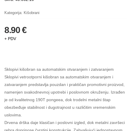
Kategorija:
Kišobrani
8.90 €
+ PDV
Sklopivi kišobran sa automatskim otvaranjem i zatvaranjem
Sklopivi vetrootporni kišobran sa automatskim otvaranjem i
zatvaranjem predstavlja pouzdan i praktičan promotivni proizvod,
namenjen svakodnevnoj upotrebi i poslovnom okruženju. Izrađen
je od kvalitetnog 190T pongeea, dok trodelni metalni štap
obezbeđuje stabilnost i dugotrajnost u različitim vremenskim
uslovima.
Drvena drška daje klasičan i poslovni izgled, dok metalni završeci
rebra doprinose čvrstini konstrukcije. Zahvaljujući jednostavnom