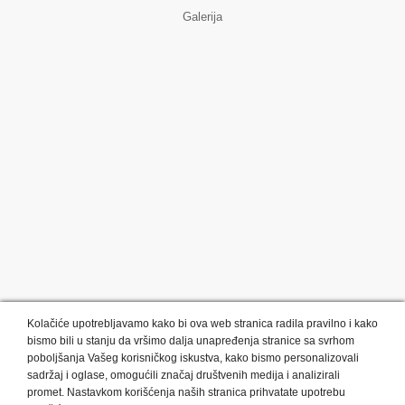
Galerija
Kolačiće upotrebljavamo kako bi ova web stranica radila pravilno i kako
bismo bili u stanju da vršimo dalja unapređenja stranice sa svrhom
poboljšanja Vašeg korisničkog iskustva, kako bismo personalizovali
sadržaj i oglase, omogućili značaj društvenih medija i analizirali
promet. Nastavkom korišćenja naših stranica prihvatate upotrebu
Kategorije proizvoda:
Olovke i markeri
Privesci i trakice