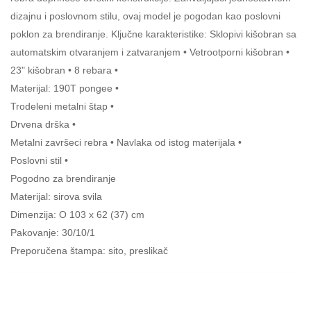
dizajnu i poslovnom stilu, ovaj model je pogodan kao poslovni
poklon za brendiranje. Ključne karakteristike: Sklopivi kišobran sa
automatskim otvaranjem i zatvaranjem • Vetrootporni kišobran •
23" kišobran • 8 rebara •
Materijal: 190T pongee •
Trodeleni metalni štap •
Drvena drška •
Metalni završeci rebra • Navlaka od istog materijala •
Poslovni stil •
Pogodno za brendiranje
Materijal: sirova svila
Dimenzija: O 103 x 62 (37) cm
Pakovanje: 30/10/1
Preporučena štampa: sito, preslikač