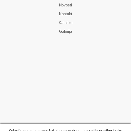
Novosti
Kontakt
Katalozi
Galerija
Kolačiće upotrebljavamo kako bi ova web stranica radila pravilno i kako