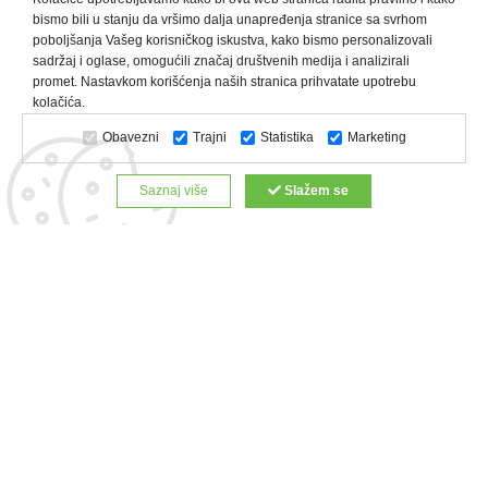
bismo bili u stanju da vršimo dalja unapređenja stranice sa svrhom
poboljšanja Vašeg korisničkog iskustva, kako bismo personalizovali
sadržaj i oglase, omogućili značaj društvenih medija i analizirali
promet. Nastavkom korišćenja naših stranica prihvatate upotrebu
Kategorije proizvoda:
Olovke i markeri
Privesci i trakice
kolačića.
Upaljači
USB
Tehnologija
Tekstil
Kačketi i kape
Obavezni
Trajni
Statistika
Marketing
Notesi i rokovnici
Kancelarija
Satovi
Kišobrani
Torbe i putovanja
Kuhinjski setovi
Alati i oprema
Saznaj više
Slažem se
Relaksacija, lepota i zdravlje
Kalendari
Custom proizvodi
Digitalna štampa
Proizvodi:
Reklamne majice
Štampa na šoljama
Rokovnici
Reklamne kese
Roll up baneri
Reklamni peškiri
Reklamni kačketi
Notesi
Copyright © 2022 Zeppelin. All Rights Reserved.