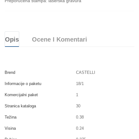
Preporučena štampa: laserska gravura
Opis
Ocene I Komentari
Brend
CASTELLI
Informacije o paketu
18/1
Komercijalni paket
1
Stranica kataloga
30
Težina
0.38
Visina
0.24