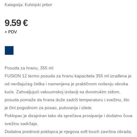
Kategorija:
Kuhinjski pribor
9.59 €
+ PDV
Posuda za hranu, 355 ml
FUSION 12 termo posuda za hranu kapaciteta 355 ml izrađena je
od nerđajućeg čelika i namenjena je praktičnom nošenju obroka
kuće. Zahvaljujući vakuumskoj izolaciji sa dvostrukim zidom,
posuda pomaže da hrana duže zadrži temperaturu i svežinu, što
je čini pogodnom za posao, putovanja i izlete.
Poklopac je dizajniran tako da sprečava prosipanje i dodatno čuva
svežinu sadržaja.
Dodatna prednost poklopca je njegova soft touch završna obrada,