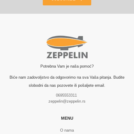
Potrebna Vam je naša pomoć?
Biće nam zadovoljstvo da odgovorimo na sva Vaša pitanja. Budite
slobodni da nas pozovete ili pošaljete email.
0695553311
zeppelin@zeppelin.rs
MENU
O nama