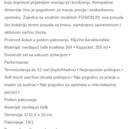
koja doprinosi prijatnijem osećaju pri korišćenju. Kompaktne
dimenzije čine je pogodnom za manje porcije i svakodnevnu
upotrebu. Zajedno sa srodnim modelom FUSION 20, ova posuda
čini kolekciju termo posuda za hranu, namenjenu savremenom i
aktivnom načinu života.
Proizvod dolazi u poklon pakovanju. Ključne karakteristike:
Materijal: nerđajući čelik kvaliteta 304 • Kapacitet: 355 ml •
Dvostruki zid sa vakuum izolacijom •
Performanse:
Termoizolacija do 12 sati (toplo/hladno) • Nepropustan poklopac •
Soft touch završna obrada poklopca • Nije pogodno za pranje u
mašini za sudove • Nije pogodno za upotrebu u mikrotalasnoj
pećnici •
Poklon pakovanje
Materijal: nerđajući čelik
Dimenzija: O 11.6 x 10 cm
Pakovanje: 18/1