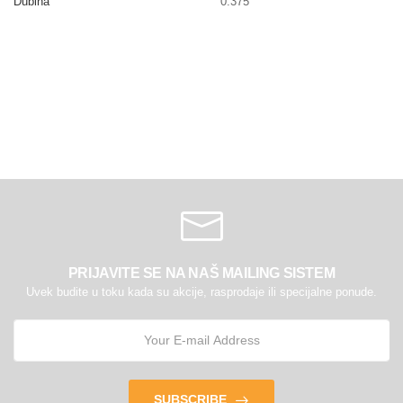
Dubina
0.375
PRIJAVITE SE NA NAŠ MAILING SISTEM
Uvek budite u toku kada su akcije, rasprodaje ili specijalne ponude.
SUBSCRIBE