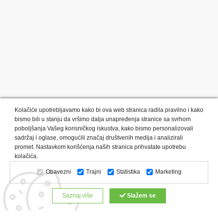
Kolačiće upotrebljavamo kako bi ova web stranica radila pravilno i kako
bismo bili u stanju da vršimo dalja unapređenja stranice sa svrhom
poboljšanja Vašeg korisničkog iskustva, kako bismo personalizovali
sadržaj i oglase, omogućili značaj društvenih medija i analizirali
promet. Nastavkom korišćenja naših stranica prihvatate upotrebu
Kategorije proizvoda:
Olovke i markeri
Privesci i trakice
kolačića.
Upaljači
USB
Tehnologija
Tekstil
Kačketi i kape
Obavezni
Trajni
Statistika
Marketing
Notesi i rokovnici
Kancelarija
Satovi
Kišobrani
Torbe i putovanja
Kuhinjski setovi
Alati i oprema
Saznaj više
Slažem se
Relaksacija, lepota i zdravlje
Kalendari
Custom proizvodi
Digitalna štampa