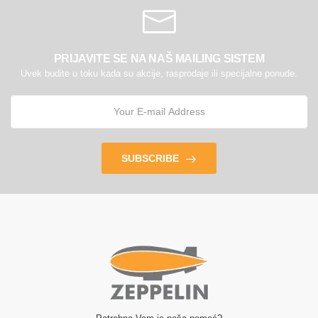
PRIJAVITE SE NA NAŠ MAILING SISTEM
Uvek budite u toku kada su akcije, rasprodaje ili specijalne ponude.
SUBSCRIBE