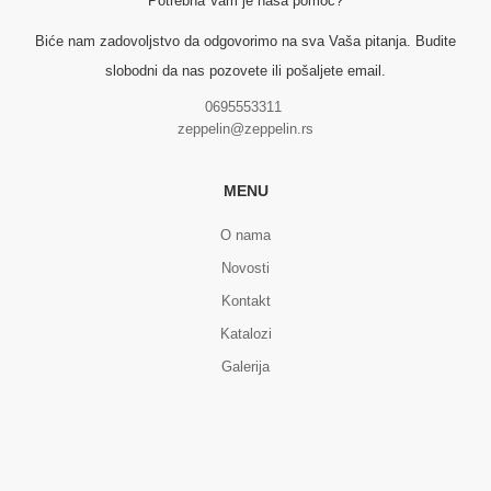
Potrebna Vam je naša pomoć?
Biće nam zadovoljstvo da odgovorimo na sva Vaša pitanja. Budite
slobodni da nas pozovete ili pošaljete email.
0695553311
zeppelin@zeppelin.rs
MENU
O nama
Novosti
Kontakt
Katalozi
Galerija