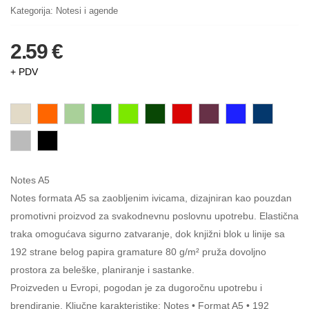
Kategorija:
Notesi i agende
2.59 €
+ PDV
Notes A5
Notes formata A5 sa zaobljenim ivicama, dizajniran kao pouzdan
promotivni proizvod za svakodnevnu poslovnu upotrebu. Elastična
traka omogućava sigurno zatvaranje, dok knjižni blok u linije sa
192 strane belog papira gramature 80 g/m² pruža dovoljno
prostora za beleške, planiranje i sastanke.
Proizveden u Evropi, pogodan je za dugoročnu upotrebu i
brendiranje. Ključne karakteristike: Notes • Format A5 • 192