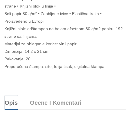
strane • Knjižni blok u linije •
Beli papir 80 g/m² • Zaobljene ivice • Elastična traka •
Proizvedeno u Evropi
Knjižni blok: odštampan na belom ofsetnom 80 g/m2 papiru, 192
strane sa linijama
Materijal za oblaganje korice: vinil papir
Dimenzija: 14.2 x 21 cm
Pakovanje: 20
Preporučena štampa: sito, folija tisak, digitalna štampa
Opis
Ocene I Komentari