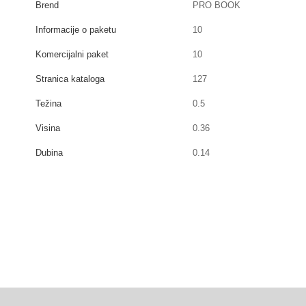
Brend
PRO BOOK
Informacije o paketu
10
Komercijalni paket
10
Stranica kataloga
127
Težina
0.5
Visina
0.36
Dubina
0.14