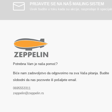
PRIJAVITE SE NA NAŠ MAILING SISTEM
Uvek budite u toku kada su akcije, rasprodaje ili specija
Potrebna Vam je naša pomoć?
Biće nam zadovoljstvo da odgovorimo na sva Vaša pitanja. Budite
slobodni da nas pozovete ili pošaljete email.
0695553311
zeppelin@zeppelin.rs