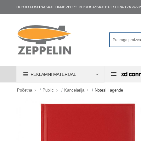
DOBRO DOŠLI NA SAJT FIRME ZEPPELIN PRO! UŽIVAJTE U POTRAZI ZA VA
REKLAMNI MATERIJAL
Početna
Public
Kancelarija
Notesi i agende