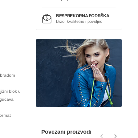
BESPREKORNA PODRŠKA
Brzo, kvalitetno i povoljno
 obradom
jižni blok u
ogućava
Format
Povezani proizvodi