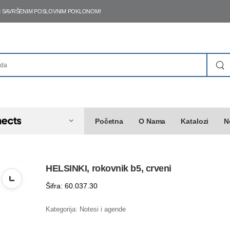
ŠIM SAVRŠENIM POSLOVNIM POKLONOM!
Početna
O Nama
Katalozi
N
HELSINKI, rokovnik b5, crveni
Šifra: 60.037.30
Kategorija:
Notesi i agende