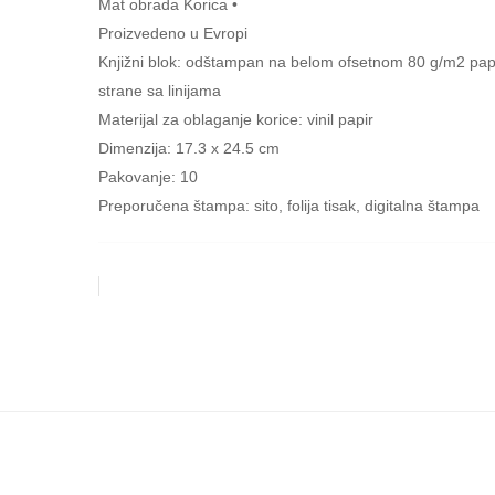
Mat obrada Korica •
Proizvedeno u Evropi
Knjižni blok: odštampan na belom ofsetnom 80 g/m2 pap
strane sa linijama
Materijal za oblaganje korice: vinil papir
Dimenzija: 17.3 x 24.5 cm
Pakovanje: 10
Preporučena štampa: sito, folija tisak, digitalna štampa