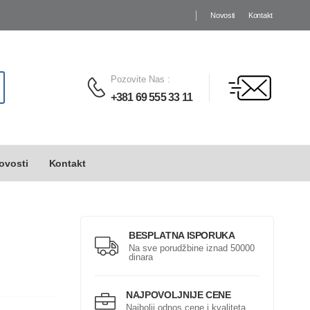
Novosti
Kontakt
Pozovite Nas
:
+381 69 555 33 11
ovosti
Kontakt
BESPLATNA ISPORUKA
Na sve porudžbine iznad 50000
dinara
NAJPOVOLJNIJE CENE
Najbolji odnos cene i kvaliteta