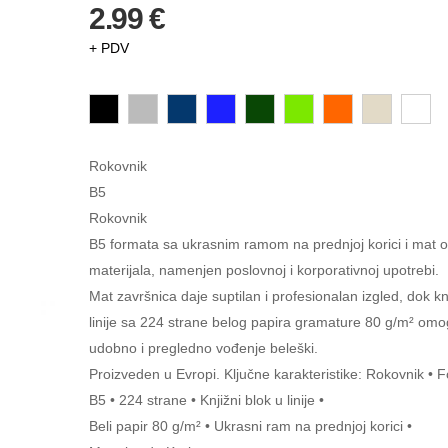
2.99 €
+ PDV
Rokovnik
B5
Rokovnik
B5 formata sa ukrasnim ramom na prednjoj korici i mat
materijala, namenjen poslovnoj i korporativnoj upotrebi.
Mat završnica daje suptilan i profesionalan izgled, dok kn
linije sa 224 strane belog papira gramature 80 g/m² om
udobno i pregledno vođenje beleški.
Proizveden u Evropi. Ključne karakteristike: Rokovnik • 
B5 • 224 strane • Knjižni blok u linije •
Beli papir 80 g/m² • Ukrasni ram na prednjoj korici •