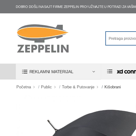
DOBRO DOŠLI NA SAJT FIRME ZEPPELIN PRO! UŽIVAJTE U POTRAZI ZA VA
REKLAMNI MATERIJAL
Početna
Public
Torbe & Putovanje
Kišobrani