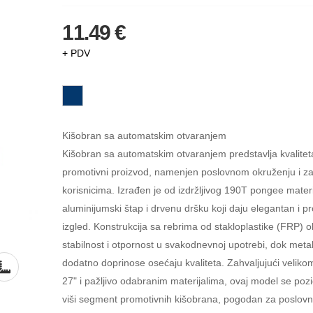
11.49 €
+ PDV
Kišobran sa automatskim otvaranjem
Kišobran sa automatskim otvaranjem predstavlja kvalite
promotivni proizvod, namenjen poslovnom okruženju i za
korisnicima. Izrađen je od izdržljivog 190T pongee materi
aluminijumski štap i drvenu dršku koji daju elegantan i p
izgled. Konstrukcija sa rebrima od stakloplastike (FRP) 
stabilnost i otpornost u svakodnevnoj upotrebi, dok metal
dodatno doprinose osećaju kvaliteta. Zahvaljujući velik
27" i pažljivo odabranim materijalima, ovaj model se pozi
viši segment promotivnih kišobrana, pogodan za poslovn