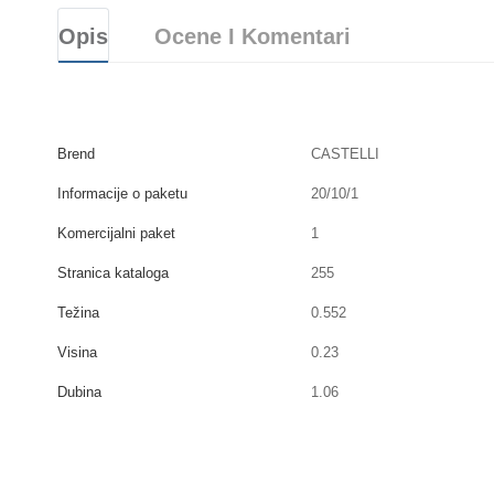
Opis
Ocene I Komentari
Brend
CASTELLI
Informacije o paketu
20/10/1
Komercijalni paket
1
Stranica kataloga
255
Težina
0.552
Visina
0.23
Dubina
1.06