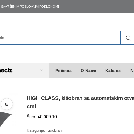
ŠIM SAVRŠENIM POSLOVNIM POKLONOM!
Početna
O Nama
Katalozi
N
HIGH CLASS, kišobran sa automatskim otv
crni
Šifra: 40.009.10
Kategorija:
Kišobrani