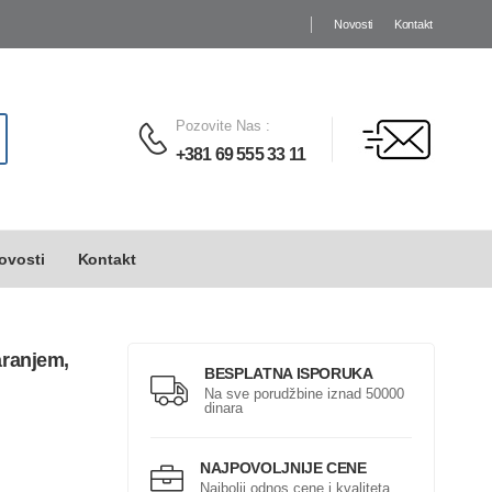
Novosti
Kontakt
Pozovite Nas
:
+381 69 555 33 11
ovosti
Kontakt
aranjem,
BESPLATNA ISPORUKA
Na sve porudžbine iznad 50000
dinara
NAJPOVOLJNIJE CENE
Najbolji odnos cene i kvaliteta