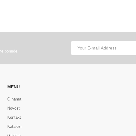
lne ponude.
MENU
O nama
Novosti
Kontakt
Katalozi
Galerija