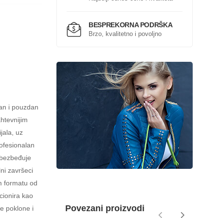
BESPREKORNA PODRŠKA
Brzo, kvalitetno i povoljno
tan i pouzdan
htevnijim
jala, uz
rofesionalan
obezbeđuje
ni završeci
om formatu od
cionira kao
Povezani proizvodi
e poklone i