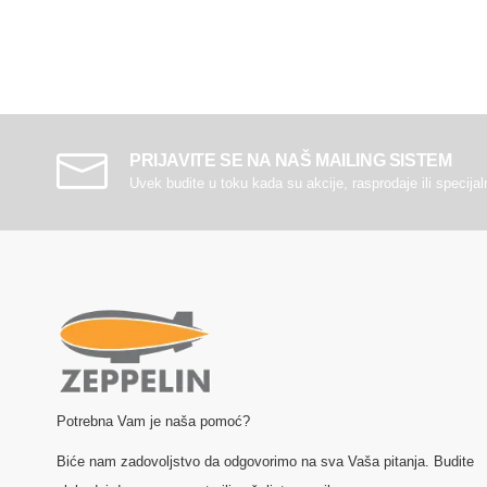
PRIJAVITE SE NA NAŠ MAILING SISTEM
Uvek budite u toku kada su akcije, rasprodaje ili specija
Potrebna Vam je naša pomoć?
Biće nam zadovoljstvo da odgovorimo na sva Vaša pitanja. Budite