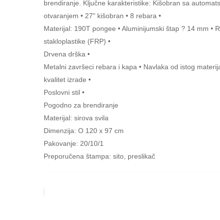
brendiranje. Ključne karakteristike: Kišobran sa automat
otvaranjem • 27" kišobran • 8 rebara •
Materijal: 190T pongee • Aluminijumski štap ? 14 mm • 
stakloplastike (FRP) •
Drvena drška •
Metalni završeci rebara i kapa • Navlaka od istog materija
kvalitet izrade •
Poslovni stil •
Pogodno za brendiranje
Materijal: sirova svila
Dimenzija: O 120 x 97 cm
Pakovanje: 20/10/1
Preporučena štampa: sito, preslikač