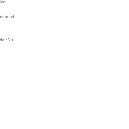
skim
Rebra od
la • Viši