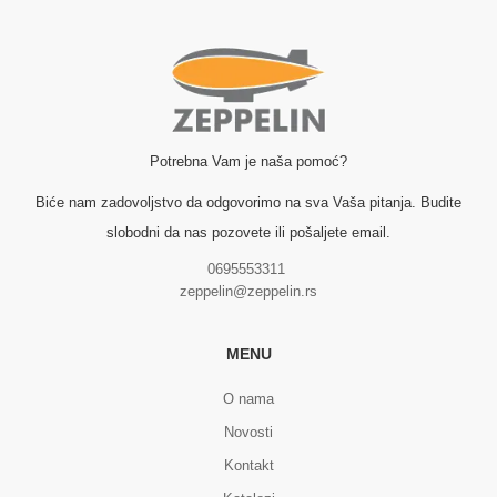
Potrebna Vam je naša pomoć?
Biće nam zadovoljstvo da odgovorimo na sva Vaša pitanja. Budite
slobodni da nas pozovete ili pošaljete email.
0695553311
zeppelin@zeppelin.rs
MENU
O nama
Novosti
Kontakt