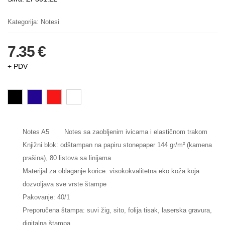
Kategorija:
Notesi
7.35 €
+ PDV
Notes A5
Notes sa zaobljenim ivicama i elastičnom trakom
Knjižni blok: odštampan na papiru stonepaper 144 gr/m² (kamena
prašina), 80 listova sa linijama
Materijal za oblaganje korice: visokokvalitetna eko koža koja
dozvoljava sve vrste štampe
Pakovanje: 40/1
Preporučena štampa: suvi žig, sito, folija tisak, laserska gravura,
digitalna štampa