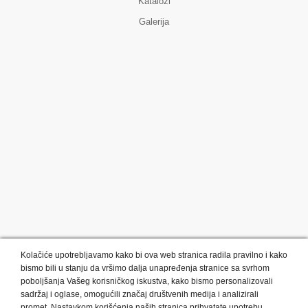
Katalozi
Galerija
Kolačiće upotrebljavamo kako bi ova web stranica radila pravilno i kako
bismo bili u stanju da vršimo dalja unapređenja stranice sa svrhom
poboljšanja Vašeg korisničkog iskustva, kako bismo personalizovali
sadržaj i oglase, omogućili značaj društvenih medija i analizirali
promet. Nastavkom korišćenja naših stranica prihvatate upotrebu