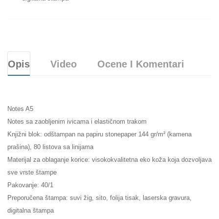
Opis
Video
Ocene I Komentari
Notes A5
Notes sa zaobljenim ivicama i elastičnom trakom
Knjižni blok: odštampan na papiru stonepaper 144 gr/m² (kamena
prašina), 80 listova sa linijama
Materijal za oblaganje korice: visokokvalitetna eko koža koja dozvoljava
sve vrste štampe
Pakovanje: 40/1
Preporučena štampa: suvi žig, sito, folija tisak, laserska gravura,
digitalna štampa