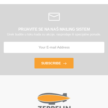
PRIJAVITE SE NA NAŠ MAILING SISTEM
Uvek budite u toku kada su akcije, rasprodaje ili specijalne ponude.
SUBSCRIBE