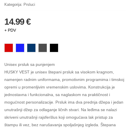
Kategorija:
Prsluci
14.99 €
+ PDV
Unisex prsluk sa punjenjem
HUSKY VEST je unisex štepani prsluk sa visokom kragnom,
namenjen radnim uniformama, promotivnim programima i timskoj
opremi u promenljivim vremenskim uslovima. Konstrukcija je
jednostavna i funkcionalna, sa naglaskom na praktičnost i
mogućnost personalizacije. Prsluk ima dva prednja džepa i jedan
unutrašnji džep za odlaganje ličnih stvari. Na leđima se nalazi
skriveni unutrašnji rajsferšlus koji omogućava lak pristup za
štampu ili vez, bez narušavanja spoljašnjeg izgleda. Štepana