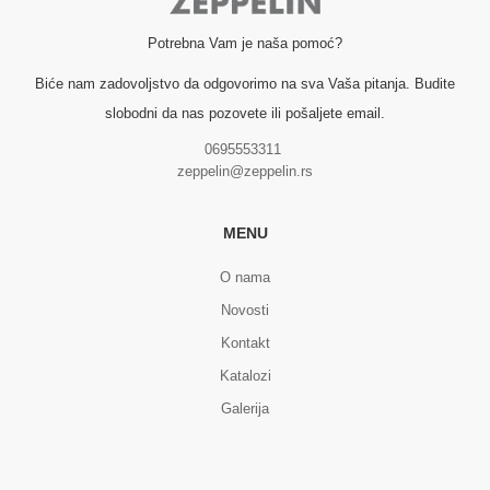
Potrebna Vam je naša pomoć?
Biće nam zadovoljstvo da odgovorimo na sva Vaša pitanja. Budite
slobodni da nas pozovete ili pošaljete email.
0695553311
zeppelin@zeppelin.rs
MENU
O nama
Novosti
Kontakt
Katalozi
Galerija