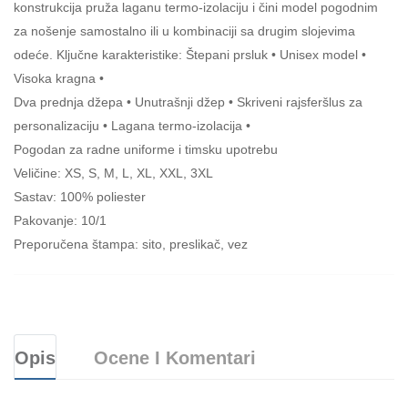
konstrukcija pruža laganu termo-izolaciju i čini model pogodnim
za nošenje samostalno ili u kombinaciji sa drugim slojevima
odeće. Ključne karakteristike: Štepani prsluk • Unisex model •
Visoka kragna •
Dva prednja džepa • Unutrašnji džep • Skriveni rajsferšlus za
personalizaciju • Lagana termo-izolacija •
Pogodan za radne uniforme i timsku upotrebu
Veličine: XS, S, M, L, XL, XXL, 3XL
Sastav: 100% poliester
Pakovanje: 10/1
Preporučena štampa: sito, preslikač, vez
Opis
Ocene I Komentari