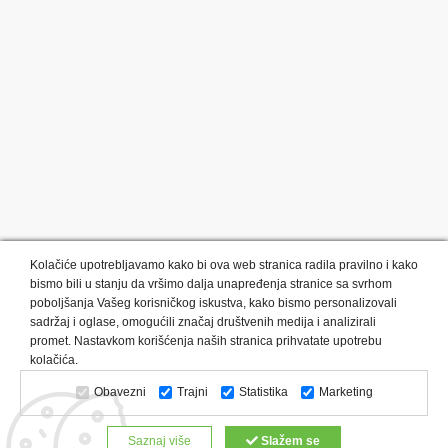
Kolačiće upotrebljavamo kako bi ova web stranica radila pravilno i kako
bismo bili u stanju da vršimo dalja unapređenja stranice sa svrhom
poboljšanja Vašeg korisničkog iskustva, kako bismo personalizovali
sadržaj i oglase, omogućili značaj društvenih medija i analizirali
promet. Nastavkom korišćenja naših stranica prihvatate upotrebu
Kategorije proizvoda:
Olovke i markeri
Privesci i trakice
kolačića.
Upaljači
USB
Tehnologija
Tekstil
Kačketi i kape
Obavezni
Trajni
Statistika
Marketing
Notesi i rokovnici
Kancelarija
Satovi
Kišobrani
Torbe i putovanja
Kuhinjski setovi
Alati i oprema
Saznaj više
Slažem se
Relaksacija, lepota i zdravlje
Kalendari
Custom proizvodi