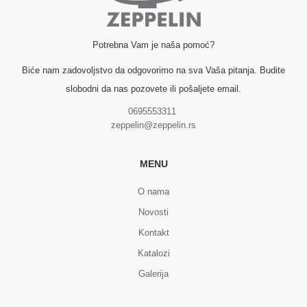
Potrebna Vam je naša pomoć?
Biće nam zadovoljstvo da odgovorimo na sva Vaša pitanja. Budite
slobodni da nas pozovete ili pošaljete email.
0695553311
zeppelin@zeppelin.rs
MENU
O nama
Novosti
Kontakt
Katalozi
Galerija