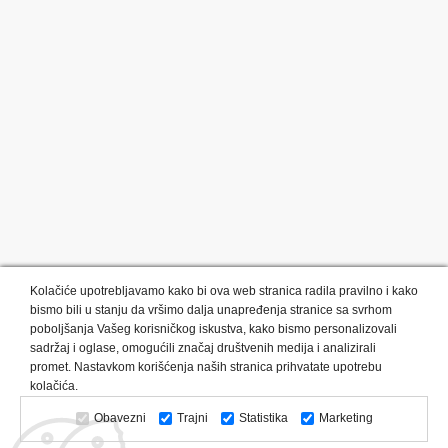
Kolačiće upotrebljavamo kako bi ova web stranica radila pravilno i kako
bismo bili u stanju da vršimo dalja unapređenja stranice sa svrhom
poboljšanja Vašeg korisničkog iskustva, kako bismo personalizovali
sadržaj i oglase, omogućili značaj društvenih medija i analizirali
promet. Nastavkom korišćenja naših stranica prihvatate upotrebu
Kategorije proizvoda:
Olovke i markeri
Privesci i trakice
kolačića.
Upaljači
USB
Tehnologija
Tekstil
Kačketi i kape
Obavezni
Trajni
Statistika
Marketing
Notesi i rokovnici
Kancelarija
Satovi
Kišobrani
Torbe i putovanja
Kuhinjski setovi
Alati i oprema