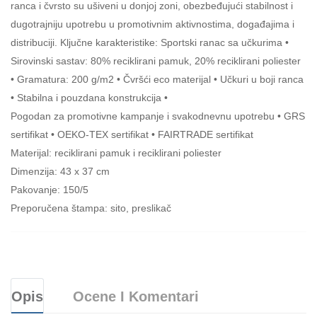
ranca i čvrsto su ušiveni u donjoj zoni, obezbeđujući stabilnost i
dugotrajniju upotrebu u promotivnim aktivnostima, događajima i
distribuciji. Ključne karakteristike: Sportski ranac sa učkurima •
Sirovinski sastav: 80% reciklirani pamuk, 20% reciklirani poliester
• Gramatura: 200 g/m2 • Čvršći eco materijal • Učkuri u boji ranca
• Stabilna i pouzdana konstrukcija •
Pogodan za promotivne kampanje i svakodnevnu upotrebu • GRS
sertifikat • OEKO-TEX sertifikat • FAIRTRADE sertifikat
Materijal: reciklirani pamuk i reciklirani poliester
Dimenzija: 43 x 37 cm
Pakovanje: 150/5
Preporučena štampa: sito, preslikač
Opis
Ocene I Komentari