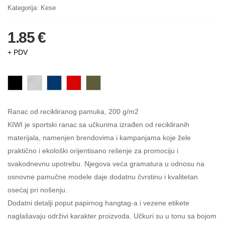
Kategorija:
Kese
1.85 €
+ PDV
Ranac od recikliranog pamuka, 200 g/m2
KIWI je sportski ranac sa učkurima izrađen od recikliranih
materijala, namenjen brendovima i kampanjama koje žele
praktično i ekološki orijentisano rešenje za promociju i
svakodnevnu upotrebu. Njegova veća gramatura u odnosu na
osnovne pamučne modele daje dodatnu čvrstinu i kvalitetan
osećaj pri nošenju.
Dodatni detalji poput papirnog hangtag-a i vezene etikete
naglašavaju održivi karakter proizvoda. Učkuri su u tonu sa bojom