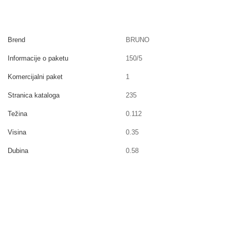
Brend
BRUNO
Informacije o paketu
150/5
Komercijalni paket
1
Stranica kataloga
235
Težina
0.112
Visina
0.35
Dubina
0.58