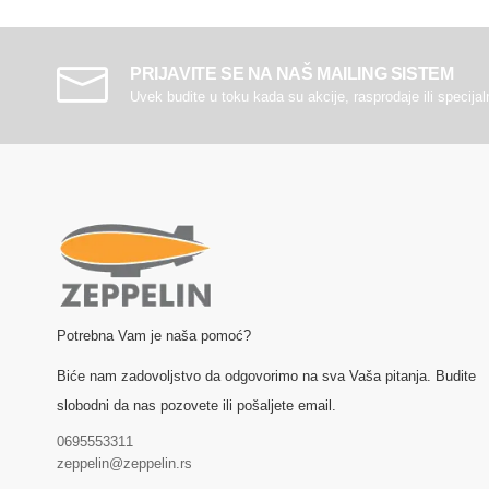
PRIJAVITE SE NA NAŠ MAILING SISTEM
Uvek budite u toku kada su akcije, rasprodaje ili specija
Potrebna Vam je naša pomoć?
Biće nam zadovoljstvo da odgovorimo na sva Vaša pitanja. Budite
slobodni da nas pozovete ili pošaljete email.
0695553311
zeppelin@zeppelin.rs