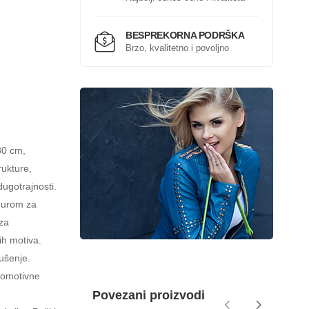
BESPREKORNA PODRŠKA
Brzo, kvalitetno i povoljno
180 cm,
ukture,
ugotrajnosti.
durom za
 za
ih motiva.
ušenje.
promotivne
Povezani proizvodi