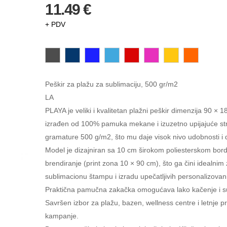
11.49 €
+ PDV
Peškir za plažu za sublimaciju, 500 gr/m2
LA
PLAYA je veliki i kvalitetan plažni peškir dimenzija 90 × 
izrađen od 100% pamuka mekane i izuzetno upijajuće str
gramature 500 g/m2, što mu daje visok nivo udobnosti i d
Model je dizajniran sa 10 cm širokom poliesterskom bor
brendiranje (print zona 10 × 90 cm), što ga čini idealnim
sublimacionu štampu i izradu upečatljivih personalizovan
Praktična pamučna zakačka omogućava lako kačenje i s
Savršen izbor za plažu, bazen, wellness centre i letnje 
kampanje.