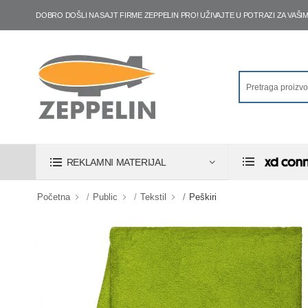
DOBRO DOŠLI NA SAJT FIRME ZEPPELIN PRO! UŽIVAJTE U POTRAZI ZA VA
REKLAMNI MATERIJAL
Početna
Public
Tekstil
Peškiri