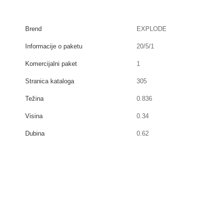
Brend
EXPLODE
Informacije o paketu
20/5/1
Komercijalni paket
1
Stranica kataloga
305
Težina
0.836
Visina
0.34
Dubina
0.62