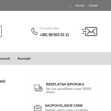
Novosti
Kontakt
Pozovite Nas
:
+381 69 555 33 11
ovosti
Kontakt
eni
BESPLATNA ISPORUKA
Na sve porudžbine iznad 50000
dinara
NAJPOVOLJNIJE CENE
Najbolji odnos cene i kvaliteta