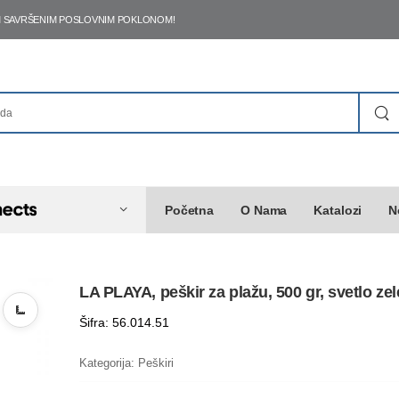
ŠIM SAVRŠENIM POSLOVNIM POKLONOM!
Početna
O Nama
Katalozi
N
LA PLAYA, peškir za plažu, 500 gr, svetlo zel
Šifra: 56.014.51
Kategorija:
Peškiri