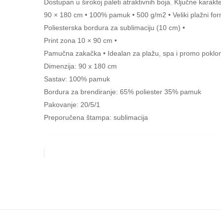
Dostupan u širokoj paleti atraktivnih boja. Ključne karakte
90 × 180 cm • 100% pamuk • 500 g/m2 • Veliki plažni for
Poliesterska bordura za sublimaciju (10 cm) •
Print zona 10 × 90 cm •
Pamučna zakačka • Idealan za plažu, spa i promo poklo
Dimenzija: 90 x 180 cm
Sastav: 100% pamuk
Bordura za brendiranje: 65% poliester 35% pamuk
Pakovanje: 20/5/1
Preporučena štampa: sublimacija