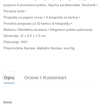
poslovni ili promotivni poklon. Ključne karakteristike: Novčanik •
Prirodna koža •
Pregrada za papirni novac • 5 pregrada za kartice •
Providna pregrada za ID karticu ili fotografiju •
Mekana i fleksibilna struktura • Elegantno poklon pakovanje
Dimenzija: 11 x 8.5 x 1.5 cm
Pakovanje: 94/1
Preporučena štampa: digitalna štampa, suvi žig
Opis
Ocene I Komentari
Brend