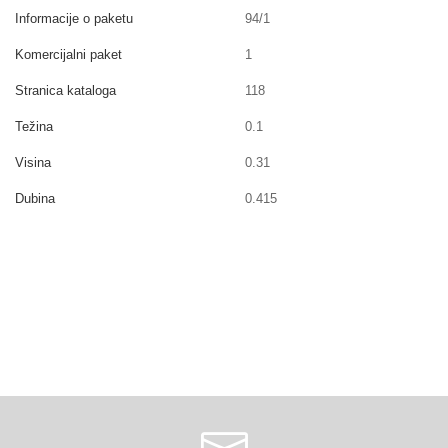
Informacije o paketu
94/1
Komercijalni paket
1
Stranica kataloga
118
Težina
0.1
Visina
0.31
Dubina
0.415