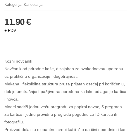
Kategorija:
Kancelarija
11.90 €
+ PDV
Kožni novčanik
Novčanik od prirodne kože, dizajniran za svakodnevnu upotrebu
uz praktičnu organizaciju i dugotrajnost.
Mekana i fleksibilna struktura pruža prijatan osećaj pri korišćenju,
dok je unutrašnjost pažljivo raspoređena za lako odlaganje kartica
i novca.
Model sadrži jednu veću pregradu za papirni novac, 5 pregrada
za kartice i jednu providnu pregradu pogodnu za ID karticu ili
fotografiju.
Proizvod dolazi u elegantnoj crnoj kutiji, što ga čini pogodnim i kao