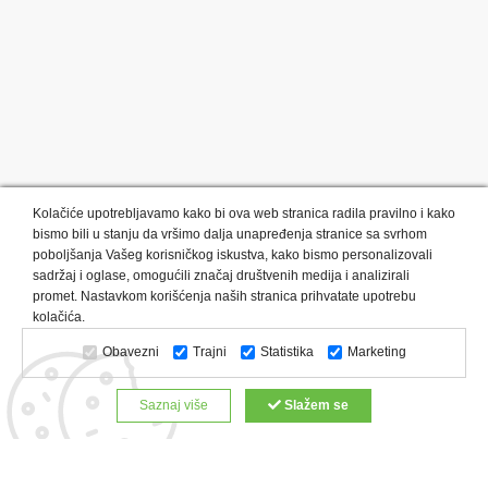
Kolačiće upotrebljavamo kako bi ova web stranica radila pravilno i kako
bismo bili u stanju da vršimo dalja unapređenja stranice sa svrhom
poboljšanja Vašeg korisničkog iskustva, kako bismo personalizovali
sadržaj i oglase, omogućili značaj društvenih medija i analizirali
promet. Nastavkom korišćenja naših stranica prihvatate upotrebu
Kategorije proizvoda:
Olovke i markeri
Privesci i trakice
kolačića.
Upaljači
USB
Tehnologija
Tekstil
Kačketi i kape
Obavezni
Trajni
Statistika
Marketing
Notesi i rokovnici
Kancelarija
Satovi
Kišobrani
Torbe i putovanja
Kuhinjski setovi
Alati i oprema
Saznaj više
Slažem se
Relaksacija, lepota i zdravlje
Kalendari
Custom proizvodi
Digitalna štampa
Proizvodi:
Reklamne majice
Štampa na šoljama
Rokovnici