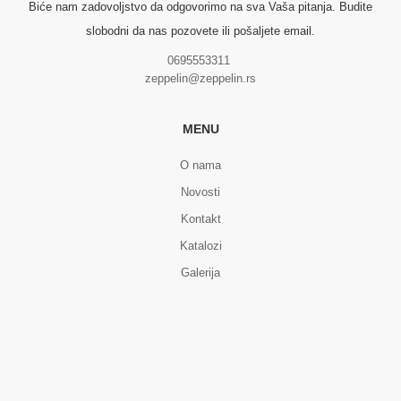
Biće nam zadovoljstvo da odgovorimo na sva Vaša pitanja. Budite
slobodni da nas pozovete ili pošaljete email.
0695553311
zeppelin@zeppelin.rs
MENU
O nama
Novosti
Kontakt
Katalozi
Galerija