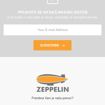
PRIJAVITE SE NA NAŠ MAILING SISTEM
Uvek budite u toku kada su akcije, rasprodaje ili specijalne ponude.
SUBSCRIBE
Potrebna Vam je naša pomoć?