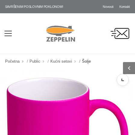
Novosti
Kontakt
 SAVRŠENIM POSLOVNIM POKLONOM!
Početna
Public
Kućni setovi
Šolje