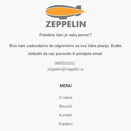
Potrebna Vam je naša pomoć?
Biće nam zadovoljstvo da odgovorimo na sva Vaša pitanja. Budite
slobodni da nas pozovete ili pošaljete email.
0695553311
zeppelin@zeppelin.rs
MENU
O nama
Novosti
Kontakt
Katalozi