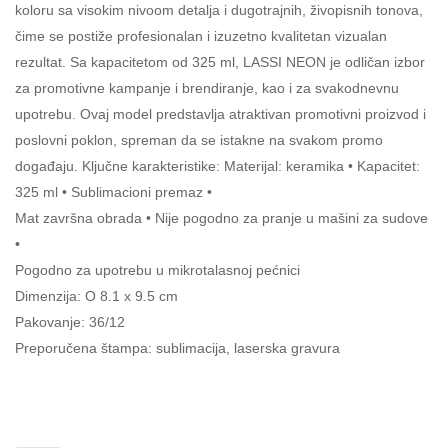
koloru sa visokim nivoom detalja i dugotrajnih, živopisnih tonova,
čime se postiže profesionalan i izuzetno kvalitetan vizualan
rezultat. Sa kapacitetom od 325 ml, LASSI NEON je odličan izbor
za promotivne kampanje i brendiranje, kao i za svakodnevnu
upotrebu. Ovaj model predstavlja atraktivan promotivni proizvod i
poslovni poklon, spreman da se istakne na svakom promo
događaju. Ključne karakteristike: Materijal: keramika • Kapacitet:
325 ml • Sublimacioni premaz •
Mat završna obrada • Nije pogodno za pranje u mašini za sudove
•
Pogodno za upotrebu u mikrotalasnoj pećnici
Dimenzija: O 8.1 x 9.5 cm
Pakovanje: 36/12
Preporučena štampa: sublimacija, laserska gravura