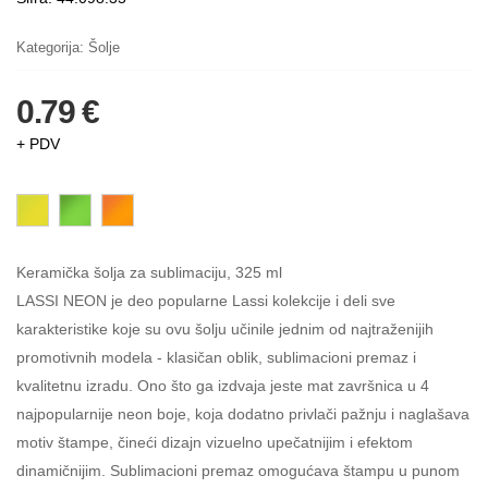
Kategorija:
Šolje
0.79 €
+ PDV
Keramička šolja za sublimaciju, 325 ml
LASSI NEON je deo popularne Lassi kolekcije i deli sve
karakteristike koje su ovu šolju učinile jednim od najtraženijih
promotivnih modela - klasičan oblik, sublimacioni premaz i
kvalitetnu izradu. Ono što ga izdvaja jeste mat završnica u 4
najpopularnije neon boje, koja dodatno privlači pažnju i naglašava
motiv štampe, čineći dizajn vizuelno upečatnijim i efektom
dinamičnijim. Sublimacioni premaz omogućava štampu u punom