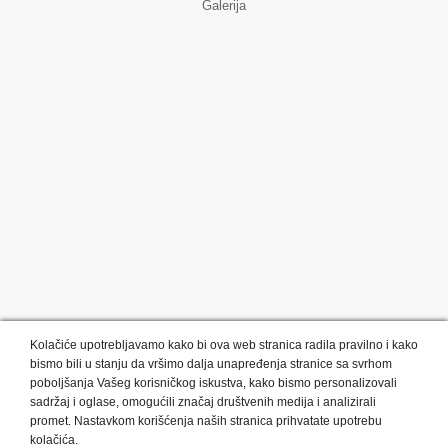
Galerija
Kolačiće upotrebljavamo kako bi ova web stranica radila pravilno i kako
bismo bili u stanju da vršimo dalja unapređenja stranice sa svrhom
poboljšanja Vašeg korisničkog iskustva, kako bismo personalizovali
sadržaj i oglase, omogućili značaj društvenih medija i analizirali
promet. Nastavkom korišćenja naših stranica prihvatate upotrebu
Kategorije proizvoda:
Olovke i markeri
Privesci i trakice
kolačića.