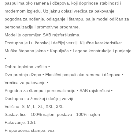
paspulima oko ramena i džepova, koji doprinose stabilnosti i
modernom izgledu. Uz jaknu dolazi vrećica za pakovanje,
pogodna za nošenje, odlaganje i štampu, pa je model odličan za
personalizaciju i promotivne programe.
Model je opremljen SAB rajsferšlusima.
Dostupna je i u ženskoj i dečijoj verziji. Ključne karakteristike:
Muška štepana jakna • Kapuljača • Lagana konstrukcija i punjenje
•
Dobra toplotna zaštita •
Dva prednja džepa • Elastični paspuli oko ramena i džepova •
Vrećica za pakovanje •
Pogodna za štampu i personalizaciju • SAB rajsferšlusi •
Dostupna i u ženskoj i dečijoj verziji
Veličine: S, M, L, XL, XXL, 3XL
Sastav: lice - 100% najlon; postava - 100% najlon
Pakovanje: 10/1
Preporučena štampa: vez