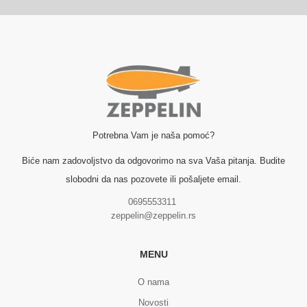
Potrebna Vam je naša pomoć?
Biće nam zadovoljstvo da odgovorimo na sva Vaša pitanja. Budite
slobodni da nas pozovete ili pošaljete email.
0695553311
zeppelin@zeppelin.rs
MENU
O nama
Novosti