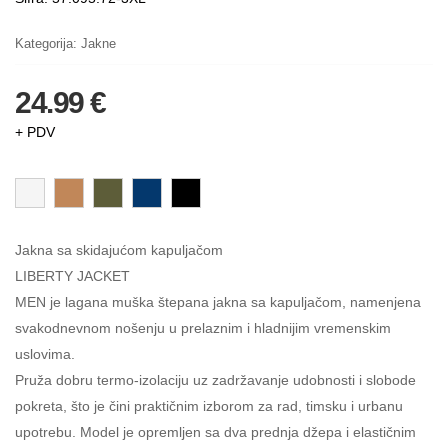
Kategorija:
Jakne
24.99 €
+ PDV
Jakna sa skidajućom kapuljačom
LIBERTY JACKET
MEN je lagana muška štepana jakna sa kapuljačom, namenjena
svakodnevnom nošenju u prelaznim i hladnijim vremenskim
uslovima.
Pruža dobru termo-izolaciju uz zadržavanje udobnosti i slobode
pokreta, što je čini praktičnim izborom za rad, timsku i urbanu
upotrebu. Model je opremljen sa dva prednja džepa i elastičnim