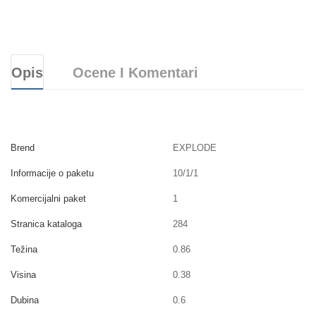
Opis
Ocene I Komentari
Brend
EXPLODE
Informacije o paketu
10/1/1
Komercijalni paket
1
Stranica kataloga
284
Težina
0.86
Visina
0.38
Dubina
0.6