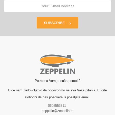
SUBSCRIBE
Potrebna Vam je naša pomoć?
Biće nam zadovoljstvo da odgovorimo na sva Vaša pitanja. Budite
slobodni da nas pozovete ili pošaljete email.
0695553311
zeppelin@zeppelin.rs