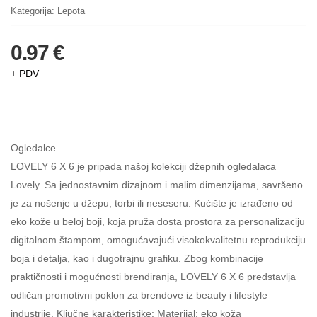
Kategorija:
Lepota
0.97 €
+ PDV
Ogledalce
LOVELY 6 X 6 je pripada našoj kolekciji džepnih ogledalaca
Lovely. Sa jednostavnim dizajnom i malim dimenzijama, savršeno
je za nošenje u džepu, torbi ili neseseru. Kućište je izrađeno od
eko kože u beloj boji, koja pruža dosta prostora za personalizaciju
digitalnom štampom, omogućavajući visokokvalitetnu reprodukciju
boja i detalja, kao i dugotrajnu grafiku. Zbog kombinacije
praktičnosti i mogućnosti brendiranja, LOVELY 6 X 6 predstavlja
odličan promotivni poklon za brendove iz beauty i lifestyle
industrije. Ključne karakteristike: Materijal: eko koža