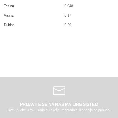
Težina
0.048
Visina
0.17
Dubina
0.29
PRIJAVITE SE NA NAŠ MAILING SISTEM
Uvek budite u toku kada su akcije, rasprodaje ili specijalne ponude.