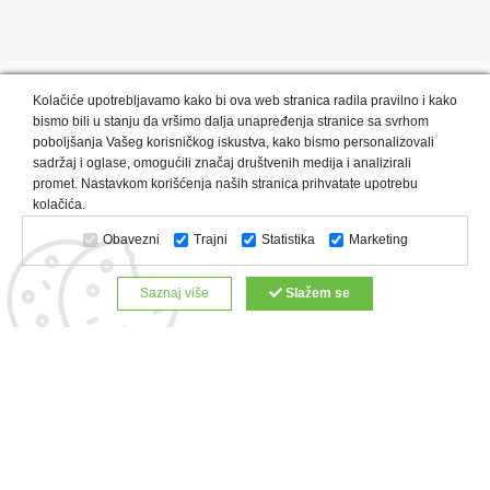
Kolačiće upotrebljavamo kako bi ova web stranica radila pravilno i kako
bismo bili u stanju da vršimo dalja unapređenja stranice sa svrhom
poboljšanja Vašeg korisničkog iskustva, kako bismo personalizovali
sadržaj i oglase, omogućili značaj društvenih medija i analizirali
promet. Nastavkom korišćenja naših stranica prihvatate upotrebu
Kategorije proizvoda:
Olovke i markeri
Privesci i trakice
kolačića.
Upaljači
USB
Tehnologija
Tekstil
Kačketi i kape
Obavezni
Trajni
Statistika
Marketing
Notesi i rokovnici
Kancelarija
Satovi
Kišobrani
Torbe i putovanja
Kuhinjski setovi
Alati i oprema
Saznaj više
Slažem se
Relaksacija, lepota i zdravlje
Kalendari
Custom proizvodi
Digitalna štampa
Proizvodi:
Reklamne majice
Štampa na šoljama
Rokovnici
Reklamne kese
Roll up baneri
Reklamni peškiri
Reklamni kačketi
Notesi