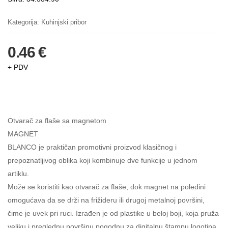
Kategorija:
Kuhinjski pribor
0.46 €
+ PDV
Otvarač za flaše sa magnetom
MAGNET
BLANCO je praktičan promotivni proizvod klasičnog i
prepoznatljivog oblika koji kombinuje dve funkcije u jednom
artiklu.
Može se koristiti kao otvarač za flaše, dok magnet na poleđini
omogućava da se drži na frižideru ili drugoj metalnoj površini,
čime je uvek pri ruci. Izrađen je od plastike u beloj boji, koja pruža
veliku i preglednu površinu pogodnu za digitalnu štampu logotipa