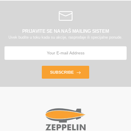
PRIJAVITE SE NA NAŠ MAILING SISTEM
Uvek budite u toku kada su akcije, rasprodaje ili specijalne ponude.
SUBSCRIBE