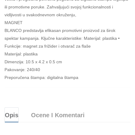
ili promotivne poruke. Zahvaljujući svojoj funkcionalnosti i
vidljivosti u svakodnevnom okruženju,
MAGNET
BLANCO predstavlja efikasan promotivni proizvod za širok
spektar kampanja. Ključne karakteristike: Materijal: plastika •
Funkcije: magnet za frižider i otvarač za flaše
Materijal: plastika
Dimenzija: 10.5 x 4.2 x 0.5 cm
Pakovanje: 240/40
Preporučena štampa: digitalna štampa
Opis
Ocene I Komentari