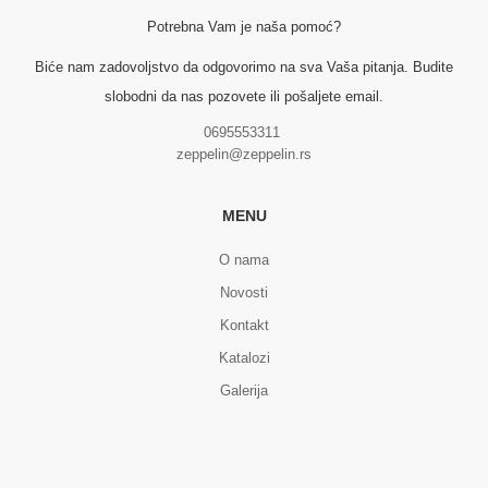
Potrebna Vam je naša pomoć?
Biće nam zadovoljstvo da odgovorimo na sva Vaša pitanja. Budite
slobodni da nas pozovete ili pošaljete email.
0695553311
zeppelin@zeppelin.rs
MENU
O nama
Novosti
Kontakt
Katalozi
Galerija