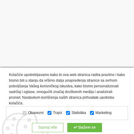
Kolačiće upotrebljavamo kako bi ova web stranica radila pravilno i kako
bismo bili u stanju da vršimo dalja unapređenja stranice sa svrhom
poboljšanja Vašeg korisničkog iskustva, kako bismo personalizovali
sadržaj i oglase, omogućili značaj društvenih medija i analizirali
promet. Nastavkom korišćenja naših stranica prihvatate upotrebu
Kategorije proizvoda:
Olovke i markeri
Privesci i trakice
kolačića.
Upaljači
USB
Tehnologija
Tekstil
Kačketi i kape
Obavezni
Trajni
Statistika
Marketing
Notesi i rokovnici
Kancelarija
Satovi
Kišobrani
Torbe i putovanja
Kuhinjski setovi
Alati i oprema
Saznaj više
Slažem se
Relaksacija, lepota i zdravlje
Kalendari
Custom proizvodi