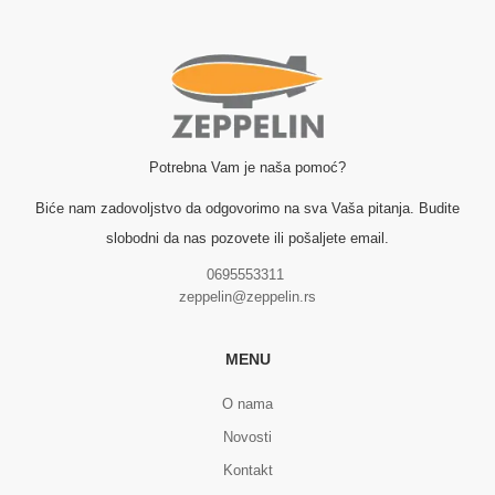
Potrebna Vam je naša pomoć?
Biće nam zadovoljstvo da odgovorimo na sva Vaša pitanja. Budite
slobodni da nas pozovete ili pošaljete email.
0695553311
zeppelin@zeppelin.rs
MENU
O nama
Novosti
Kontakt