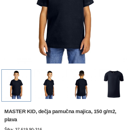
MASTER KID, dečja pamučna majica, 150 g/m2,
plava
Šifra: 37.619.90-316