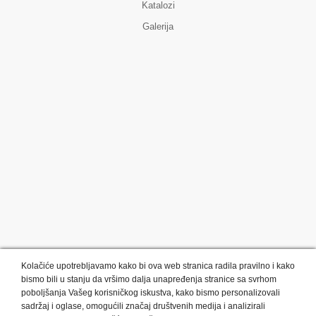
Katalozi
Galerija
Kolačiće upotrebljavamo kako bi ova web stranica radila pravilno i kako
bismo bili u stanju da vršimo dalja unapređenja stranice sa svrhom
poboljšanja Vašeg korisničkog iskustva, kako bismo personalizovali
sadržaj i oglase, omogućili značaj društvenih medija i analizirali