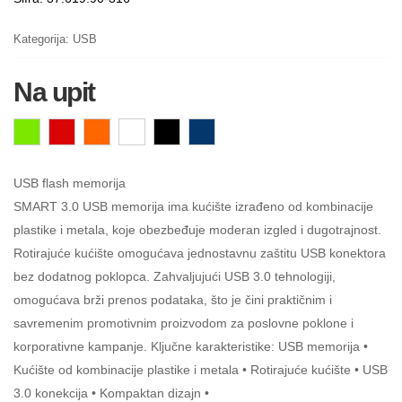
Kategorija:
USB
Na upit
USB flash memorija
SMART 3.0 USB memorija ima kućište izrađeno od kombinacije
plastike i metala, koje obezbeđuje moderan izgled i dugotrajnost.
Rotirajuće kućište omogućava jednostavnu zaštitu USB konektora
bez dodatnog poklopca. Zahvaljujući USB 3.0 tehnologiji,
omogućava brži prenos podataka, što je čini praktičnim i
savremenim promotivnim proizvodom za poslovne poklone i
korporativne kampanje. Ključne karakteristike: USB memorija •
Kućište od kombinacije plastike i metala • Rotirajuće kućište • USB
3.0 konekcija • Kompaktan dizajn •