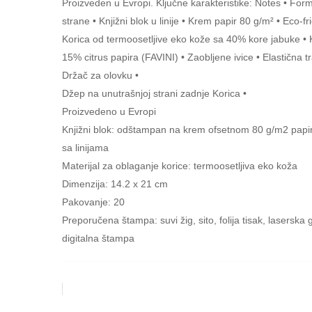
Proizveden u Evropi. Ključne karakteristike: Notes • For
strane • Knjižni blok u linije • Krem papir 80 g/m² • Eco-fr
Korica od termoosetljive eko kože sa 40% kore jabuke • K
15% citrus papira (FAVINI) • Zaobljene ivice • Elastična t
Držač za olovku •
Džep na unutrašnjoj strani zadnje Korica •
Proizvedeno u Evropi
Knjižni blok: odštampan na krem ofsetnom 80 g/m2 papir
sa linijama
Materijal za oblaganje korice: termoosetljiva eko koža
Dimenzija: 14.2 x 21 cm
Pakovanje: 20
Preporučena štampa: suvi žig, sito, folija tisak, laserska 
digitalna štampa