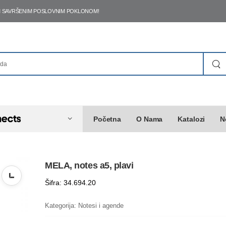
ŠIM SAVRŠENIM POSLOVNIM POKLONOM!
Početna
O Nama
Katalozi
N
MELA, notes a5, plavi
Šifra: 34.694.20
Kategorija:
Notesi i agende