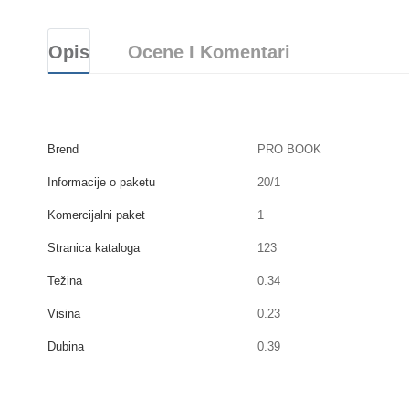
Opis
Ocene I Komentari
Brend
PRO BOOK
Informacije o paketu
20/1
Komercijalni paket
1
Stranica kataloga
123
Težina
0.34
Visina
0.23
Dubina
0.39