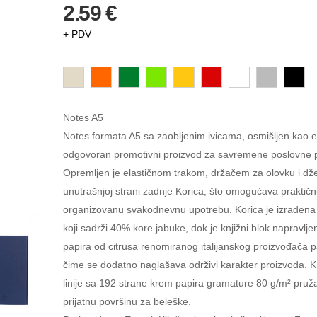
2.59 €
+ PDV
Notes A5
Notes formata A5 sa zaobljenim ivicama, osmišljen kao e
odgovoran promotivni proizvod za savremene poslovne 
Opremljen je elastičnom trakom, držačem za olovku i d
unutrašnjoj strani zadnje Korica, što omogućava praktičn
organizovanu svakodnevnu upotrebu. Korica je izrađena 
koji sadrži 40% kore jabuke, dok je knjižni blok napravlj
papira od citrusa renomiranog italijanskog proizvođača p
čime se dodatno naglašava održivi karakter proizvoda. Kn
linije sa 192 strane krem papira gramature 80 g/m² pruža 
prijatnu površinu za beleške.