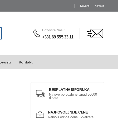
Novosti
Kontakt
Pozovite Nas
:
+381 69 555 33 11
ovosti
Kontakt
BESPLATNA ISPORUKA
Na sve porudžbine iznad 50000
dinara
NAJPOVOLJNIJE CENE
Najbolji odnos cene i kvaliteta