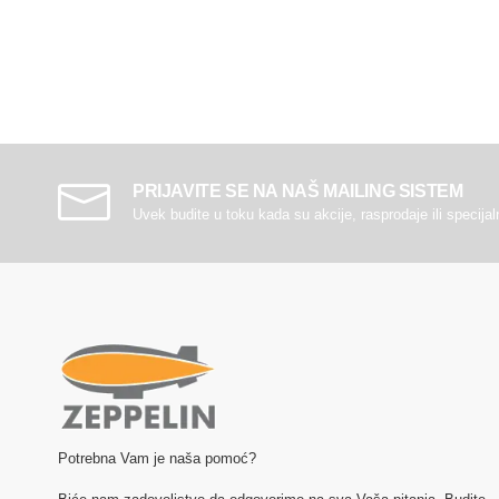
PRIJAVITE SE NA NAŠ MAILING SISTEM
Uvek budite u toku kada su akcije, rasprodaje ili specija
Potrebna Vam je naša pomoć?