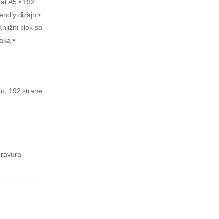
mat A5 • 192
iendly dizajn •
njižni blok sa
raka •
u, 192 strane
gravura,