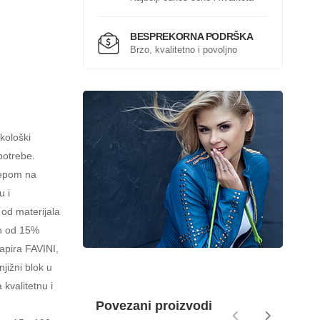
BESPREKORNA PODRŠKA
Brzo, kvalitetno i povoljno
kološki
potrebe.
žepom na
u i
od materijala
en od 15%
apira FAVINI,
jižni blok u
kvalitetnu i
Povezani proizvodi