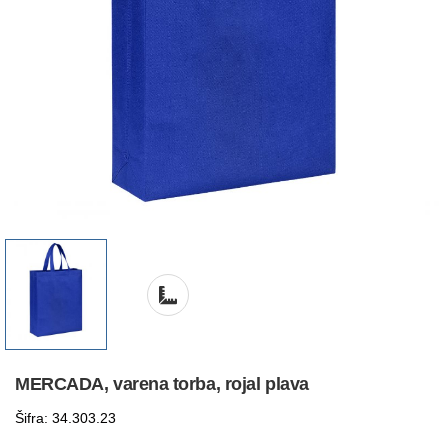
MERCADA, varena torba, rojal plava
Šifra: 34.303.23