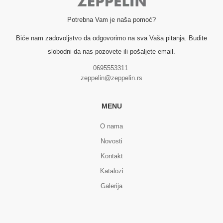
Potrebna Vam je naša pomoć?
Biće nam zadovoljstvo da odgovorimo na sva Vaša pitanja. Budite
slobodni da nas pozovete ili pošaljete email.
0695553311
zeppelin@zeppelin.rs
MENU
O nama
Novosti
Kontakt
Katalozi
Galerija