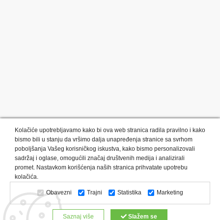
Kolačiće upotrebljavamo kako bi ova web stranica radila pravilno i kako
bismo bili u stanju da vršimo dalja unapređenja stranice sa svrhom
poboljšanja Vašeg korisničkog iskustva, kako bismo personalizovali
sadržaj i oglase, omogućili značaj društvenih medija i analizirali
promet. Nastavkom korišćenja naših stranica prihvatate upotrebu
Kategorije proizvoda:
Olovke i markeri
Privesci i trakice
kolačića.
Upaljači
USB
Tehnologija
Tekstil
Kačketi i kape
Obavezni
Trajni
Statistika
Marketing
Notesi i rokovnici
Kancelarija
Satovi
Kišobrani
Torbe i putovanja
Kuhinjski setovi
Alati i oprema
Saznaj više
Slažem se
Relaksacija, lepota i zdravlje
Kalendari
Custom proizvodi