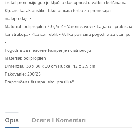
i retail promocije gde je ključna dostupnost u velikim količinama.
Ključne karakteristike: Ekonomična torba za promocije i
maloprodaju •
Materijal: polipropilen 70 g/m2 • Vareni šavovi • Lagana i praktična
konstrukcija • Klasičan oblik • Velika površina pogodna za štampu
•
Pogodna za masovne kampanje i distribuciju
Materijal: polipropilen
Dimenzija: 38 x 30 x 10 cm Ručke: 42 x 2.5 cm
Pakovanje: 200/25
Preporučena štampa: sito, preslikač
Opis
Ocene I Komentari