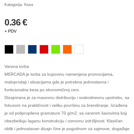
Kategorija:
Kese
0.36 €
+ PDV
Varena torba
MERCADA je torba za kupovinu namenjena promocijama,
maloprodaji i situacijama gde je potrebna jednostavna i
funkcionalna kesa po ekonomičnoj ceni.
Dizajnirana je za masovnu distribuciju i svakodnevnu upotrebu, sa
fokusom na praktičnost i veliku površinu za brendiranje. Izrađena
je od polipropilena gramature 70 g/m2, sa varenim šavovima koji
obezbeđuju laganu konstrukciju i osnovnu izdržljivost. Klasičan
oblik i jednostavan dizajn čine je pogodnom za sajmove, događaje