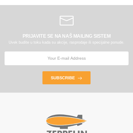
PRIJAVITE SE NA NAŠ MAILING SISTEM
Uvek budite u toku kada su akcije, rasprodaje ili specijalne ponude.
SUBSCRIBE