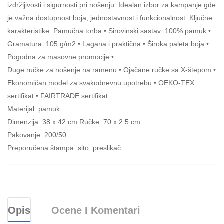
izdržljivosti i sigurnosti pri nošenju. Idealan izbor za kampanje gde
je važna dostupnost boja, jednostavnost i funkcionalnost. Ključne
karakteristike: Pamučna torba • Sirovinski sastav: 100% pamuk •
Gramatura: 105 g/m2 • Lagana i praktična • Široka paleta boja •
Pogodna za masovne promocije •
Duge ručke za nošenje na ramenu • Ojačane ručke sa X-štepom •
Ekonomičan model za svakodnevnu upotrebu • OEKO-TEX
sertifikat • FAIRTRADE sertifikat
Materijal: pamuk
Dimenzija: 38 x 42 cm Ručke: 70 x 2.5 cm
Pakovanje: 200/50
Preporučena štampa: sito, preslikač
Opis
Ocene I Komentari