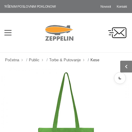
Novosti
Kontakt
AVRŠENIM POSLOVNIM POKLONOM!
Početna
Public
Torbe & Putovanje
Kese