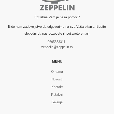
Potrebna Vam je naša pomoć?
Biće nam zadovoljstvo da odgovorimo na sva Vaša pitanja. Budite
slobodni da nas pozovete ili pošaljete email.
0695553311
zeppelin@zeppelin.rs
MENU
O nama
Novosti
Kontakt
Katalozi
Galerija