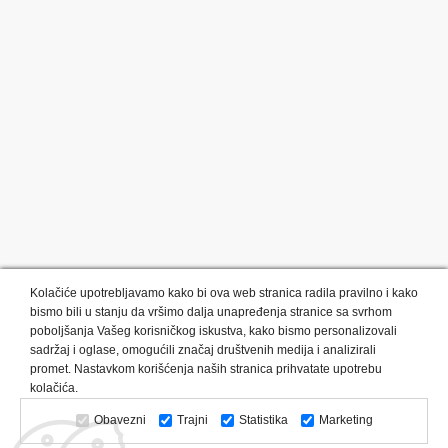
Kolačiće upotrebljavamo kako bi ova web stranica radila pravilno i kako
bismo bili u stanju da vršimo dalja unapređenja stranice sa svrhom
poboljšanja Vašeg korisničkog iskustva, kako bismo personalizovali
sadržaj i oglase, omogućili značaj društvenih medija i analizirali
promet. Nastavkom korišćenja naših stranica prihvatate upotrebu
Kategorije proizvoda:
Olovke i markeri
Privesci i trakice
kolačića.
Upaljači
USB
Tehnologija
Tekstil
Kačketi i kape
Obavezni
Trajni
Statistika
Marketing
Notesi i rokovnici
Kancelarija
Satovi
Kišobrani