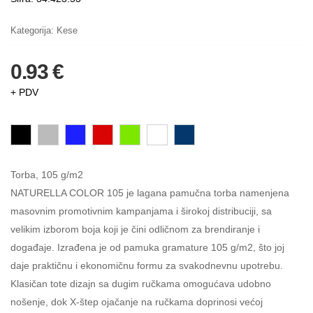
Kategorija:
Kese
0.93 €
+ PDV
Torba, 105 g/m2
NATURELLA COLOR 105 je lagana pamučna torba namenjena
masovnim promotivnim kampanjama i širokoj distribuciji, sa
velikim izborom boja koji je čini odličnom za brendiranje i
događaje. Izrađena je od pamuka gramature 105 g/m2, što joj
daje praktičnu i ekonomičnu formu za svakodnevnu upotrebu.
Klasičan tote dizajn sa dugim ručkama omogućava udobno
nošenje, dok X-štep ojačanje na ručkama doprinosi većoj