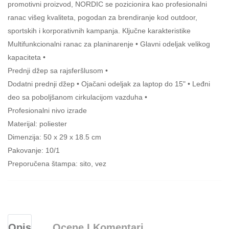
promotivni proizvod, NORDIC se pozicionira kao profesionalni
ranac višeg kvaliteta, pogodan za brendiranje kod outdoor,
sportskih i korporativnih kampanja. Ključne karakteristike
Multifunkcionalni ranac za planinarenje • Glavni odeljak velikog
kapaciteta •
Prednji džep sa rajsferšlusom •
Dodatni prednji džep • Ojačani odeljak za laptop do 15" • Leđni
deo sa poboljšanom cirkulacijom vazduha •
Profesionalni nivo izrade
Materijal: poliester
Dimenzija: 50 x 29 x 18.5 cm
Pakovanje: 10/1
Preporučena štampa: sito, vez
Opis
Ocene I Komentari