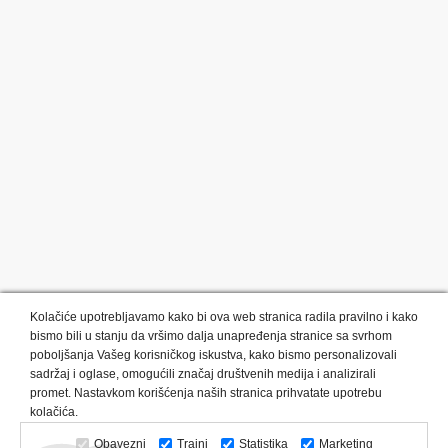
Kolačiće upotrebljavamo kako bi ova web stranica radila pravilno i kako
bismo bili u stanju da vršimo dalja unapređenja stranice sa svrhom
poboljšanja Vašeg korisničkog iskustva, kako bismo personalizovali
sadržaj i oglase, omogućili značaj društvenih medija i analizirali
promet. Nastavkom korišćenja naših stranica prihvatate upotrebu
Kategorije proizvoda:
Olovke i markeri
Privesci i trakice
kolačića.
Upaljači
USB
Tehnologija
Tekstil
Kačketi i kape
Obavezni
Trajni
Statistika
Marketing