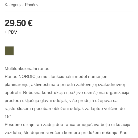
Kategorija:
Rančevi
29.50 €
+ PDV
Multifunkcionalni ranac
Ranac NORDIC je multifunkcionalni model namenjen
planinarenju, aktivnostima u prirodi i zahtevnijoj svakodnevnoj
upotrebi. Robusna konstrukcija i pažljivo osmišljena organizacija
prostora uključuju glavni odeljak, više prednjih džepova sa
rajsferšlusom i poseban obloženi odeljak za laptop veličine do
15".
Posebno dizajniran zadnji deo ranca omogućava bolju cirkulaciju
vazduha, što doprinosi većem komforu pri dužem nošenju. Kao