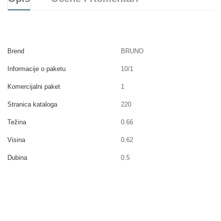
Brend
BRUNO
Informacije o paketu
10/1
Komercijalni paket
1
Stranica kataloga
220
Težina
0.66
Visina
0.62
Dubina
0.5