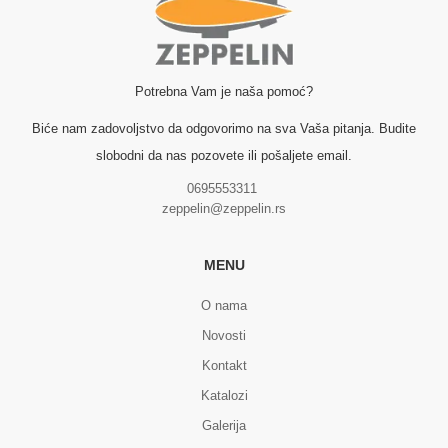
Potrebna Vam je naša pomoć?
Biće nam zadovoljstvo da odgovorimo na sva Vaša pitanja. Budite
slobodni da nas pozovete ili pošaljete email.
0695553311
zeppelin@zeppelin.rs
MENU
O nama
Novosti
Kontakt
Katalozi
Galerija