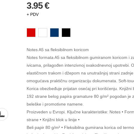
3.95 €
+ PDV
Notes A5 sa fleksibilnom koricom
Notes formata A5 sa fleksibilnom gumiranom koricom i z
ivicama, prilagođen intenzivnoj svakodnevnoj upotrebi. 
elastičnom trakom i džepom na unutrašnjoj strani zadnje 
omogućava praktičnu organizaciju dokumenata. Soft-tou
Korica obezbeđuje prijatan osećaj pri korišćenju. Knjižni b
192 strane belog papira gramature 80 g/m² pogodan je 
beleške i promotivne namene.
Proizveden u Evropi. Ključne karakteristike: Notes • For
strane • Knjižni blok u linije •
Beli papir 80 g/m² • Fleksibilna gumirana korica od termo