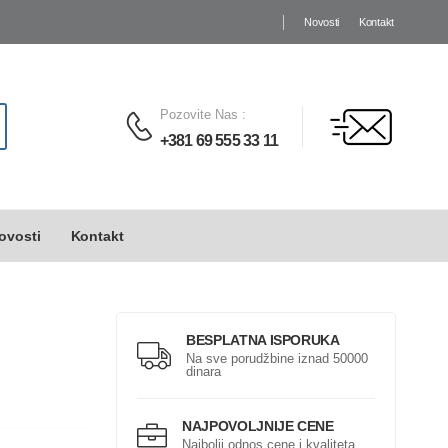
Novosti
Kontakt
Pozovite Nas
:
+381 69 555 33 11
ovosti
Kontakt
BESPLATNA ISPORUKA
Na sve porudžbine iznad 50000
dinara
NAJPOVOLJNIJE CENE
Najbolji odnos cene i kvaliteta