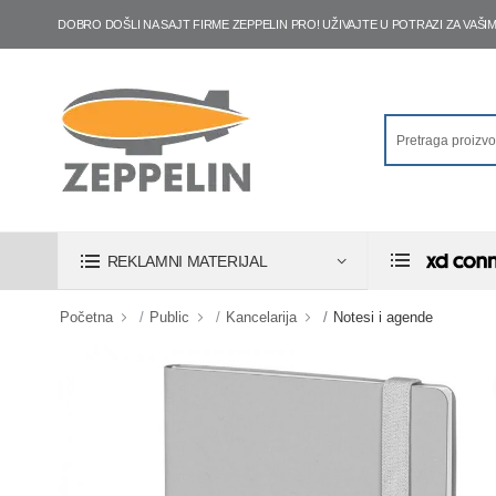
DOBRO DOŠLI NA SAJT FIRME ZEPPELIN PRO! UŽIVAJTE U POTRAZI ZA VA
REKLAMNI MATERIJAL
Početna
Public
Kancelarija
Notesi i agende