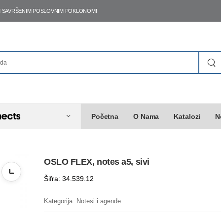
ŠIM SAVRŠENIM POSLOVNIM POKLONOM!
Početna
O Nama
Katalozi
N
OSLO FLEX, notes a5, sivi
Šifra: 34.539.12
Kategorija:
Notesi i agende