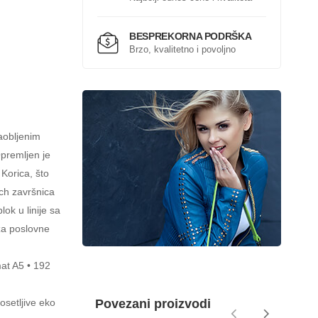
BESPREKORNA PODRŠKA
Brzo, kvalitetno i povoljno
aobljenim
Opremljen je
Korica, što
ch završnica
lok u linije sa
za poslovne
mat A5 • 192
osetljive eko
Povezani proizvodi