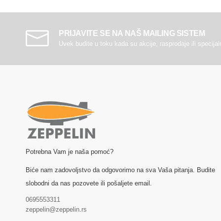
PRIJAVITE SE NA NAŠ MAILING SISTEM
Uvek budite u toku kada su akcije, rasprodaje ili specija
Potrebna Vam je naša pomoć?
Biće nam zadovoljstvo da odgovorimo na sva Vaša pitanja. Budite
slobodni da nas pozovete ili pošaljete email.
0695553311
zeppelin@zeppelin.rs