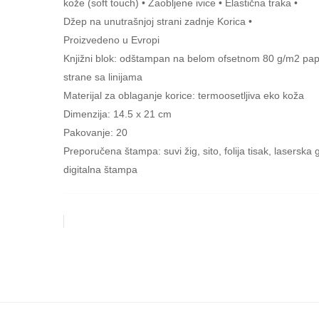
kože (soft touch) • Zaobljene ivice • Elastična traka •
Džep na unutrašnjoj strani zadnje Korica •
Proizvedeno u Evropi
Knjižni blok: odštampan na belom ofsetnom 80 g/m2 pap
strane sa linijama
Materijal za oblaganje korice: termoosetljiva eko koža
Dimenzija: 14.5 x 21 cm
Pakovanje: 20
Preporučena štampa: suvi žig, sito, folija tisak, laserska 
digitalna štampa