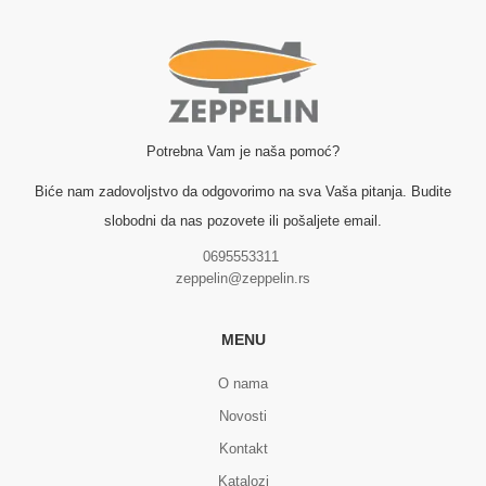
Potrebna Vam je naša pomoć?
Biće nam zadovoljstvo da odgovorimo na sva Vaša pitanja. Budite
slobodni da nas pozovete ili pošaljete email.
0695553311
zeppelin@zeppelin.rs
MENU
O nama
Novosti
Kontakt
Katalozi