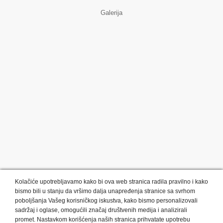
Galerija
Kolačiće upotrebljavamo kako bi ova web stranica radila pravilno i kako
bismo bili u stanju da vršimo dalja unapređenja stranice sa svrhom
poboljšanja Vašeg korisničkog iskustva, kako bismo personalizovali
sadržaj i oglase, omogućili značaj društvenih medija i analizirali
promet. Nastavkom korišćenja naših stranica prihvatate upotrebu