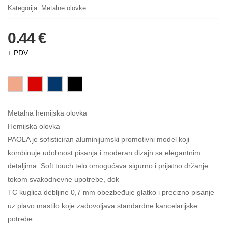
Kategorija:
Metalne olovke
0.44 €
+ PDV
Metalna hemijska olovka
Hemijska olovka
PAOLA je sofisticiran aluminijumski promotivni model koji
kombinuje udobnost pisanja i moderan dizajn sa elegantnim
detaljima. Soft touch telo omogućava sigurno i prijatno držanje
tokom svakodnevne upotrebe, dok
TC kuglica debljine 0,7 mm obezbeđuje glatko i precizno pisanje
uz plavo mastilo koje zadovoljava standardne kancelarijske
potrebe.