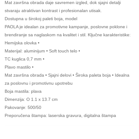
Mat završna obrada daje savremen izgled, dok sjajni detalji
stvaraju atraktivan kontrast i profesionalan utisak.
Dostupna u širokoj paleti boja, model
PAOLA je idealan za promotivne kampanje, poslovne poklone i
brendiranje sa naglaskom na kvalitet i stil. Ključne karakteristike:
Hemijska olovka •
Materijal: aluminijum • Soft touch telo •
TC kuglica 0,7 mm •
Plavo mastilo •
Mat završna obrada • Sjajni delovi • Široka paleta boja • Idealna
za poslovnu i promotivnu upotrebu
Boja mastila: plava
Dimenzija: O 1.1 x 13.7 cm
Pakovanje: 500/50
Preporučena štampa: laserska gravura, digitalna štampa