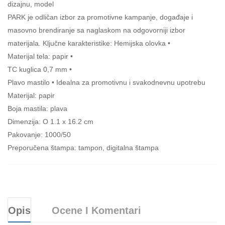
dizajnu, model
PARK je odličan izbor za promotivne kampanje, događaje i
masovno brendiranje sa naglaskom na odgovorniji izbor
materijala. Ključne karakteristike: Hemijska olovka •
Materijal tela: papir •
TC kuglica 0,7 mm •
Plavo mastilo • Idealna za promotivnu i svakodnevnu upotrebu
Materijal: papir
Boja mastila: plava
Dimenzija: O 1.1 x 16.2 cm
Pakovanje: 1000/50
Preporučena štampa: tampon, digitalna štampa
Opis
Ocene I Komentari