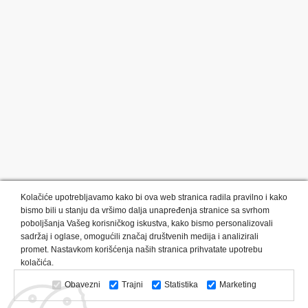
Kolačiće upotrebljavamo kako bi ova web stranica radila pravilno i kako
bismo bili u stanju da vršimo dalja unapređenja stranice sa svrhom
poboljšanja Vašeg korisničkog iskustva, kako bismo personalizovali
sadržaj i oglase, omogućili značaj društvenih medija i analizirali
promet. Nastavkom korišćenja naših stranica prihvatate upotrebu
Kategorije proizvoda:
Olovke i markeri
Privesci i trakice
kolačića.
Upaljači
USB
Tehnologija
Tekstil
Kačketi i kape
Obavezni
Trajni
Statistika
Marketing
Notesi i rokovnici
Kancelarija
Satovi
Kišobrani
Torbe i putovanja
Kuhinjski setovi
Alati i oprema