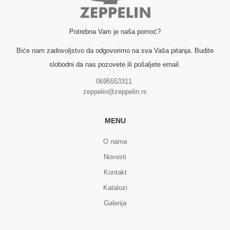
Potrebna Vam je naša pomoć?
Biće nam zadovoljstvo da odgovorimo na sva Vaša pitanja. Budite
slobodni da nas pozovete ili pošaljete email.
0695553311
zeppelin@zeppelin.rs
MENU
O nama
Novosti
Kontakt
Katalozi
Galerija