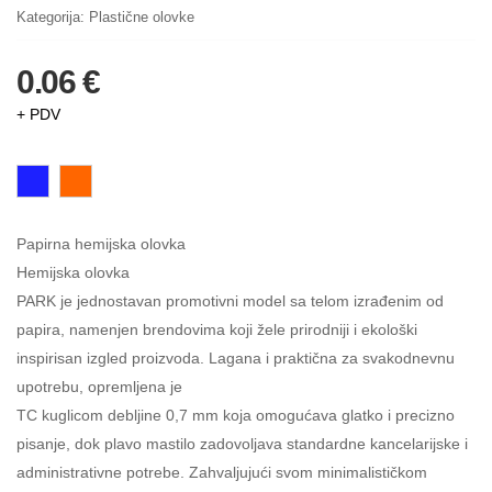
Kategorija:
Plastične olovke
0.06 €
+ PDV
Papirna hemijska olovka
Hemijska olovka
PARK je jednostavan promotivni model sa telom izrađenim od
papira, namenjen brendovima koji žele prirodniji i ekološki
inspirisan izgled proizvoda. Lagana i praktična za svakodnevnu
upotrebu, opremljena je
TC kuglicom debljine 0,7 mm koja omogućava glatko i precizno
pisanje, dok plavo mastilo zadovoljava standardne kancelarijske i
administrativne potrebe. Zahvaljujući svom minimalističkom