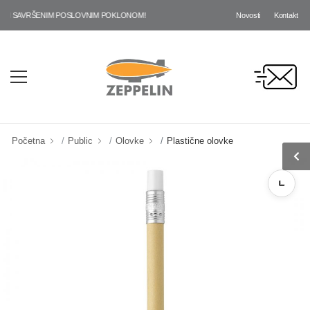
Novosti
Kontakt
M SAVRŠENIM POSLOVNIM POKLONOM!
Početna
Public
Olovke
Plastične olovke